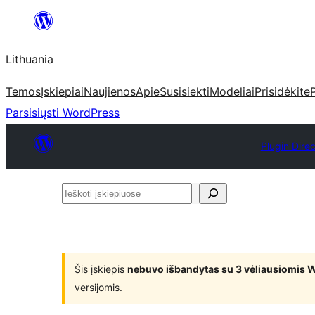
Eiti
prie
Lithuania
turinio
Temos
Įskiepiai
Naujienos
Apie
Susisiekti
Modeliai
Prisidėkite
Parsisiųsti WordPress
Plugin Dire
Ieškoti
įskiepiuose
Šis įskiepis
nebuvo išbandytas su 3 vėliausiomis 
versijomis.