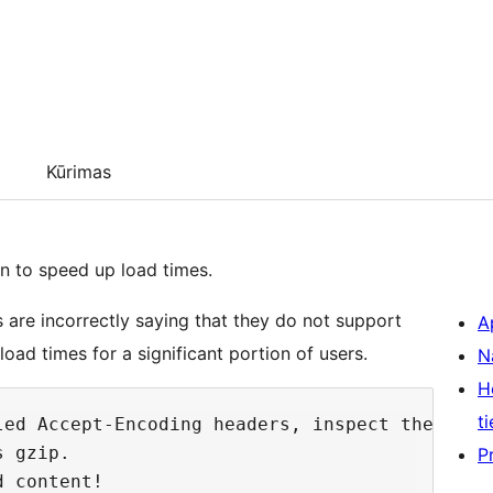
Kūrimas
n to speed up load times.
 are incorrectly saying that they do not support
A
oad times for a significant portion of users.
N
H
ti
led Accept-Encoding headers, inspect the User
 gzip.

P