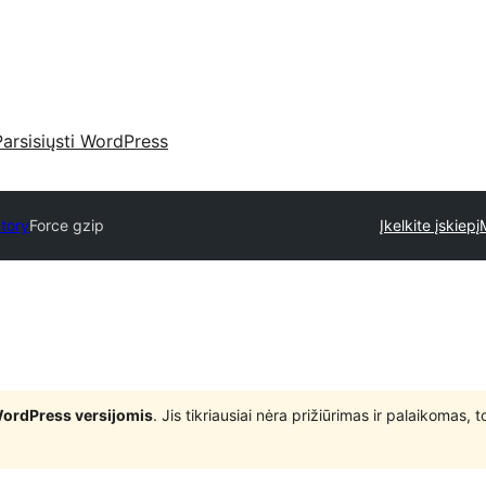
Parsisiųsti WordPress
ctory
Force gzip
Įkelkite įskiepį
WordPress versijomis
. Jis tikriausiai nėra prižiūrimas ir palaikomas,