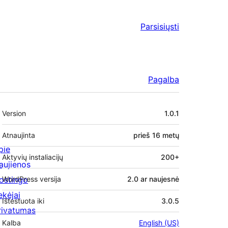
Parsisiųsti
Pagalba
Metainformacija
Version
1.0.1
Atnaujinta
prieš
16 metų
pie
Aktyvių instaliacijų
200+
aujienos
ostingo
WordPress versija
2.0 ar naujesnė
ekėjai
-Agent to identify browsers that should unders
Ištestuota iki
3.0.5
rivatumas
Kalba
English (US)