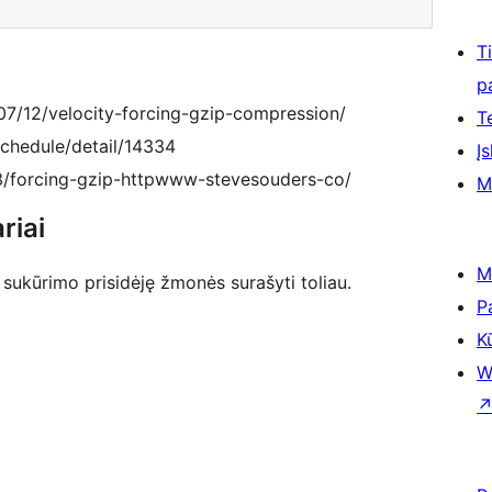
T
p
7/12/velocity-forcing-gzip-compression/
T
schedule/detail/14334
Įs
3/forcing-gzip-httpwww-stevesouders-co/
M
riai
M
 sukūrimo prisidėję žmonės surašyti toliau.
P
K
W