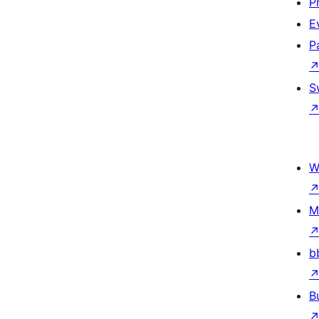
P
E
P
S
W
M
b
B