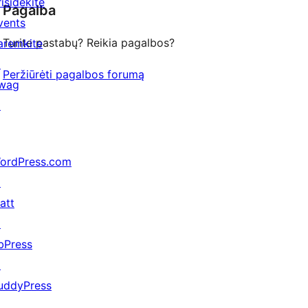
risidėkite
Pagalba
reviews
vents
Turite pastabų? Reikia pagalbos?
aremkite
↗
Peržiūrėti pagalbos forumą
wag
↗
ordPress.com
↗
att
↗
bPress
↗
uddyPress
↗