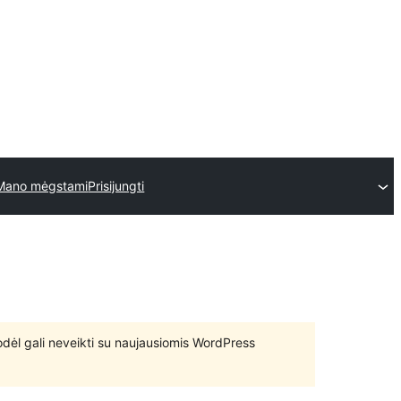
Mano mėgstami
Prisijungti
 todėl gali neveikti su naujausiomis WordPress