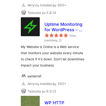
Aktyvių instaliacijų: 600+
Testuota su 5.8.14
Uptime Monitoring
for WordPress – My
Website is Online
(Viso
įvertinimų: 2)
My Website is Online is a Web service
that monitors your website every minute
to check if it's down. Don’t let downtimes
impact your business.
santerref
Aktyvių instaliacijų: 500+
Testuota su 6.0.13
WP HTTP