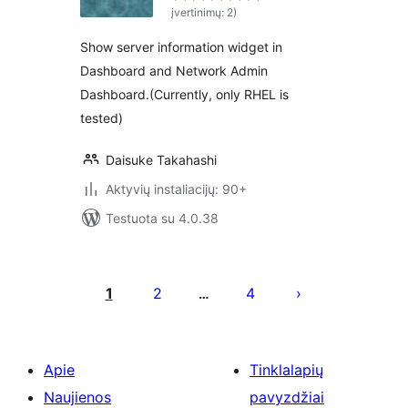
įvertinimų: 2)
Show server information widget in
Dashboard and Network Admin
Dashboard.(Currently, only RHEL is
tested)
Daisuke Takahashi
Aktyvių instaliacijų: 90+
Testuota su 4.0.38
Įrašų
puslapiavimas
1
2
4
…
Apie
Tinklalapių
Naujienos
pavyzdžiai