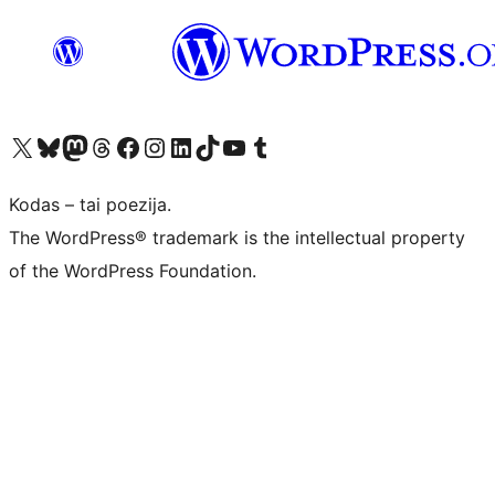
Visit our X (formerly Twitter) account
Apsilankykite mūsų Bluesky paskyroje
Visit our Mastodon account
Apsilankykite mūsų Threads paskyroje
Visit our Facebook page
Visit our Instagram account
Visit our LinkedIn account
Apsilankykite mūsų TikTok paskyroje
Visit our YouTube channel
Apsilankykite mūsų Tumblr paskyroje
Kodas – tai poezija.
The WordPress® trademark is the intellectual property
of the WordPress Foundation.