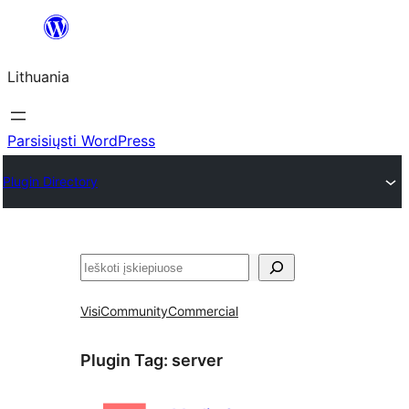
Eiti
prie
Lithuania
turinio
Parsisiųsti WordPress
Plugin Directory
Paieška
Visi
Community
Commercial
Plugin Tag:
server