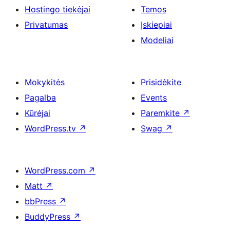
Hostingo tiekėjai
Temos
Privatumas
Įskiepiai
Modeliai
Mokykitės
Prisidėkite
Pagalba
Events
Kūrėjai
Paremkite
↗
WordPress.tv
↗
Swag
↗
WordPress.com
↗
Matt
↗
bbPress
↗
BuddyPress
↗