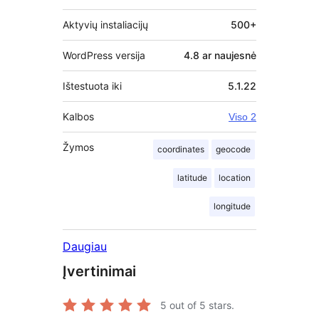
Aktyvių instaliacijų
500+
WordPress versija
4.8 ar naujesnė
Ištestuota iki
5.1.22
Kalbos
Viso 2
Žymos
coordinates
geocode
latitude
location
longitude
Daugiau
Įvertinimai
5
out of 5 stars.