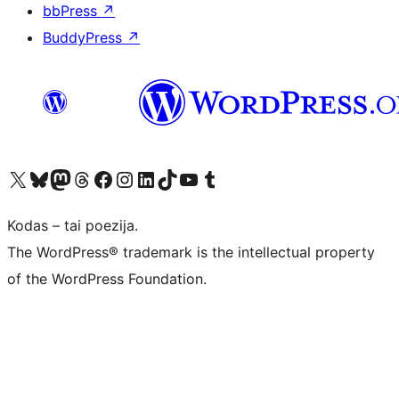
bbPress
↗
BuddyPress
↗
Visit our X (formerly Twitter) account
Apsilankykite mūsų Bluesky paskyroje
Visit our Mastodon account
Apsilankykite mūsų Threads paskyroje
Visit our Facebook page
Visit our Instagram account
Visit our LinkedIn account
Apsilankykite mūsų TikTok paskyroje
Visit our YouTube channel
Apsilankykite mūsų Tumblr paskyroje
Kodas – tai poezija.
The WordPress® trademark is the intellectual property
of the WordPress Foundation.