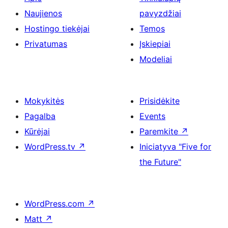
Naujienos
pavyzdžiai
Hostingo tiekėjai
Temos
Privatumas
Įskiepiai
Modeliai
Mokykitės
Prisidėkite
Pagalba
Events
Kūrėjai
Paremkite
↗
WordPress.tv
↗
Iniciatyva "Five for
the Future"
WordPress.com
↗
Matt
↗