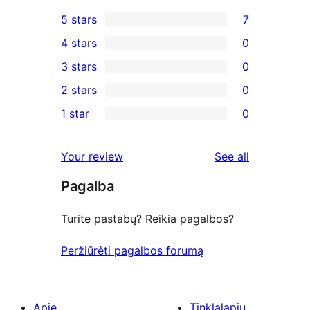
5 stars
7
7
4 stars
0
5-
0
3 stars
0
star
4-
0
2 stars
0
reviews
star
3-
0
1 star
0
reviews
star
2-
0
reviews
star
1-
reviews
Your review
See all
reviews
star
Pagalba
reviews
Turite pastabų? Reikia pagalbos?
Peržiūrėti pagalbos forumą
Apie
Tinklalapių