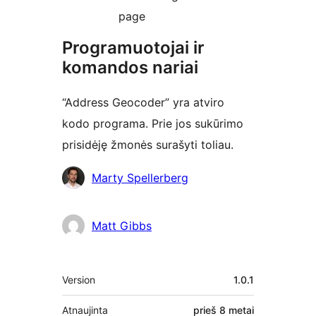
page
Programuotojai ir
komandos nariai
“Address Geocoder” yra atviro
kodo programa. Prie jos sukūrimo
prisidėję žmonės surašyti toliau.
Autoriai
Marty Spellerberg
Matt Gibbs
Metainformacija
Version
1.0.1
Atnaujinta
prieš
8 metai