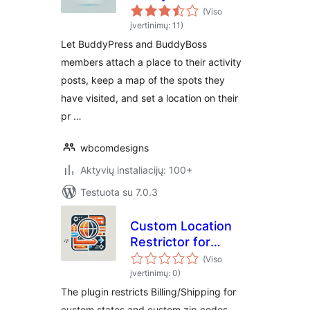
ins
(Viso
įvertinimų: 11)
Let BuddyPress and BuddyBoss
members attach a place to their activity
posts, keep a map of the spots they
have visited, and set a location on their
pr …
wbcomdesigns
Aktyvių instaliacijų: 100+
Testuota su 7.0.3
Custom Location
Restrictor for
WooCommerce
(Viso
įvertinimų: 0)
The plugin restricts Billing/Shipping for
custom states and custom zip codes.