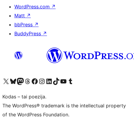
WordPress.com
↗
Matt
↗
bbPress
↗
BuddyPress
↗
Visit our X (formerly Twitter) account
Apsilankykite mūsų Bluesky paskyroje
Visit our Mastodon account
Apsilankykite mūsų Threads paskyroje
Visit our Facebook page
Visit our Instagram account
Visit our LinkedIn account
Apsilankykite mūsų TikTok paskyroje
Visit our YouTube channel
Apsilankykite mūsų Tumblr paskyroje
Kodas – tai poezija.
The WordPress® trademark is the intellectual property
of the WordPress Foundation.