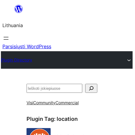
Eiti
prie
Lithuania
turinio
Parsisiųsti WordPress
Plugin Directory
Paieška
Visi
Community
Commercial
Plugin Tag:
location