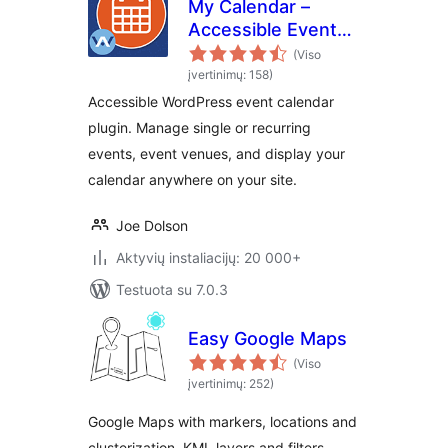
My Calendar –
Accessible Event
Manager
(Viso
įvertinimų: 158)
Accessible WordPress event calendar
plugin. Manage single or recurring
events, event venues, and display your
calendar anywhere on your site.
Joe Dolson
Aktyvių instaliacijų: 20 000+
Testuota su 7.0.3
Easy Google Maps
(Viso
įvertinimų: 252)
Google Maps with markers, locations and
clusterization, KML layers and filters.