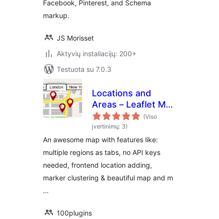
Facebook, Pinterest, and Schema
markup.
JS Morisset
Aktyvių instaliacijų: 200+
Testuota su 7.0.3
Locations and
Areas – Leaflet Map
with Region Tabs
(Viso
įvertinimų: 3)
An awesome map with features like:
multiple regions as tabs, no API keys
needed, frontend location adding,
marker clustering & beautiful map and m
…
100plugins