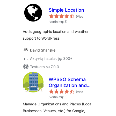
Simple Location
(Viso
įvertinimų: 8)
Adds geographic location and weather
support to WordPress.
David Shanske
Aktyvių instaliacijų: 300+
Testuota su 7.0.3
WPSSO Schema
Organization and
Place Manager
(Viso
įvertinimų: 3)
Manage Organizations and Places (Local
Businesses, Venues, etc.) for Google,