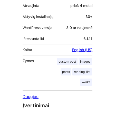
Atnaujinta
prieš
4 metai
Aktyvių instaliacijų
30+
WordPress versija
3.0 ar naujesnė
Ištestuota iki
6.1.11
Kalba
English (US)
Žymos
custom post
images
posts
reading-list
works
Daugiau
Įvertinimai