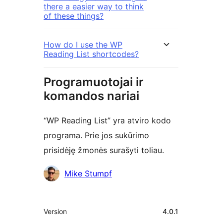
there a easier way to think
of these things?
How do I use the WP
Reading List shortcodes?
Programuotojai ir
komandos nariai
“WP Reading List” yra atviro kodo
programa. Prie jos sukūrimo
prisidėję žmonės surašyti toliau.
Autoriai
Mike Stumpf
Metainformacija
Version
4.0.1