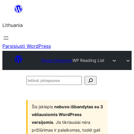
Eiti
prie
Lithuania
turinio
Parsisiųsti WordPress
Plugin Directory
WP Reading List
Ieškoti
įskiepiuose
Šis įskiepis
nebuvo išbandytas su 3
vėliausiomis WordPress
versijomis
. Jis tikriausiai nėra
prižiūrimas ir palaikomas, todėl gali