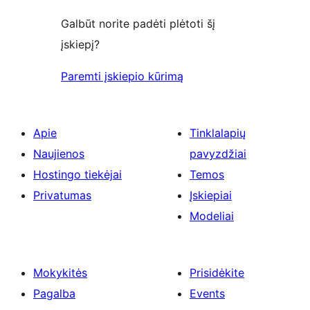
Galbūt norite padėti plėtoti šį
įskiepį?
Paremti įskiepio kūrimą
Apie
Tinklalapių
Naujienos
pavyzdžiai
Hostingo tiekėjai
Temos
Privatumas
Įskiepiai
Modeliai
Mokykitės
Prisidėkite
Pagalba
Events