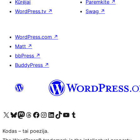
Kūrėjai
Paremkite
↗
WordPress.tv
↗
Swag
↗
WordPress.com
↗
Matt
↗
bbPress
↗
BuddyPress
↗
Visit our X (formerly Twitter) account
Apsilankykite mūsų Bluesky paskyroje
Visit our Mastodon account
Apsilankykite mūsų Threads paskyroje
Visit our Facebook page
Visit our Instagram account
Visit our LinkedIn account
Apsilankykite mūsų TikTok paskyroje
Visit our YouTube channel
Apsilankykite mūsų Tumblr paskyroje
Kodas – tai poezija.