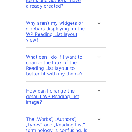
items and authors I have
already created?
Why aren’t my widgets or
sidebars displaying on the
WP Reading List layout
view?
What can I do if I want to
change the look of the
Reading List layout to
better fit with my theme?
How can I change the
default WP Reading List
image?
The „Works”, „Authors”,
„Types”, and „Reading List”
terminology is confusing. Is