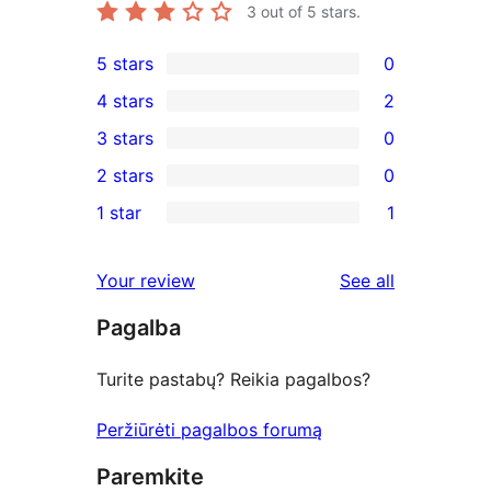
3
out of 5 stars.
5 stars
0
0
4 stars
2
5-
2
3 stars
0
star
4-
0
2 stars
0
reviews
star
3-
0
1 star
1
reviews
star
2-
1
reviews
star
1-
reviews
Your review
See all
reviews
star
Pagalba
review
Turite pastabų? Reikia pagalbos?
Peržiūrėti pagalbos forumą
Paremkite