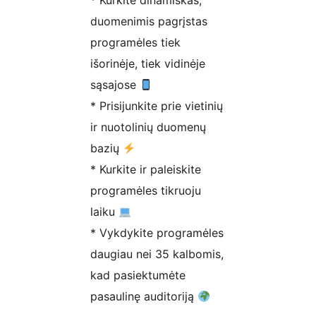
* Kurkite dinamiškas,
duomenimis pagrįstas
programėles tiek
išorinėje, tiek vidinėje
sąsajose
* Prisijunkite prie vietinių
ir nuotolinių duomenų
bazių
* Kurkite ir paleiskite
programėles tikruoju
laiku
* Vykdykite programėles
daugiau nei 35 kalbomis,
kad pasiektumėte
pasaulinę auditoriją