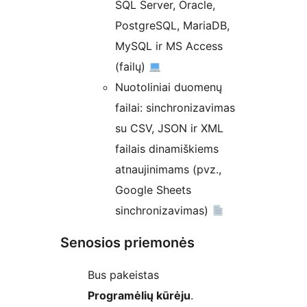
SQL Server, Oracle,
PostgreSQL, MariaDB,
MySQL ir MS Access
(failų)
Nuotoliniai duomenų
failai: sinchronizavimas
su CSV, JSON ir XML
failais dinamiškiems
atnaujinimams (pvz.,
Google Sheets
sinchronizavimas)
Senosios priemonės
Bus pakeistas
Programėlių kūrėju
.