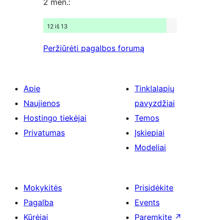
2 mėn.:
12 iš 13
Peržiūrėti pagalbos forumą
Apie
Tinklalapių
Naujienos
pavyzdžiai
Hostingo tiekėjai
Temos
Privatumas
Įskiepiai
Modeliai
Mokykitės
Prisidėkite
Pagalba
Events
Kūrėjai
Paremkite
↗