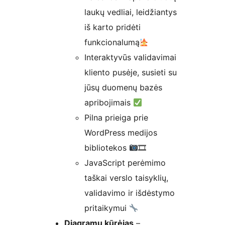
laukų vedliai, leidžiantys
iš karto pridėti
funkcionalumą
Interaktyvūs validavimai
kliento pusėje, susieti su
jūsų duomenų bazės
apribojimais
Pilna prieiga prie
WordPress medijos
bibliotekos
🎞
JavaScript perėmimo
taškai verslo taisyklių,
validavimo ir išdėstymo
pritaikymui
Diagramų kūrėjas
–