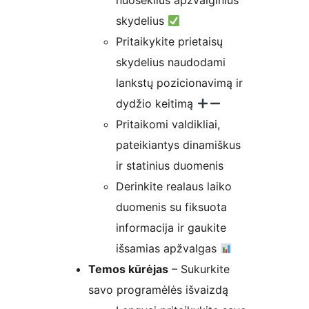
nuoseklius apžvalginius
skydelius
Pritaikykite prietaisų
skydelius naudodami
lankstų pozicionavimą ir
dydžio keitimą
Pritaikomi valdikliai,
pateikiantys dinamiškus
ir statinius duomenis
Derinkite realaus laiko
duomenis su fiksuota
informacija ir gaukite
išsamias apžvalgas
Temos kūrėjas
– Sukurkite
savo programėlės išvaizdą