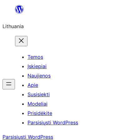
Eiti
prie
Lithuania
turinio
Temos
Įskiepiai
Naujienos
Apie
Susisiekti
Modeliai
Prisidėkite
Parsisiųsti WordPress
Parsisiųsti WordPress