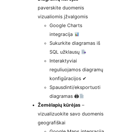
paverskite duomenis
vizualiomis įžvalgomis
Google Charts
integracija
Sukurkite diagramas iš
SQL užklausų
Interaktyviai
reguliuojamos diagramų
konfigūracijos ✔
Spausdinti/eksportuoti
diagramas 🖨
Žemėlapių kūrėjas
–
vizualizuokite savo duomenis
geografiškai
Google Maps integracija