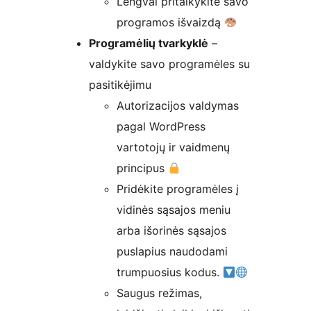
Lengvai pritaikykite savo
programos išvaizdą
Programėlių tvarkyklė
–
valdykite savo programėles su
pasitikėjimu
Autorizacijos valdymas
pagal WordPress
vartotojų ir vaidmenų
principus
Pridėkite programėles į
vidinės sąsajos meniu
arba išorinės sąsajos
puslapius naudodami
trumpuosius kodus.
Saugus režimas,