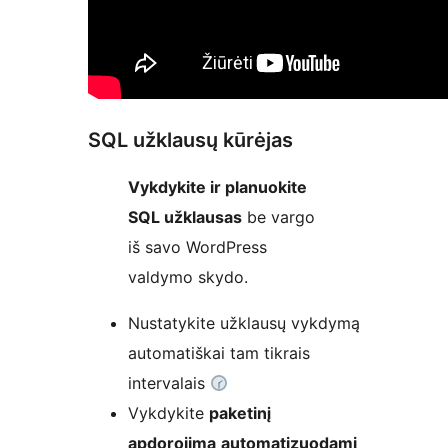
SQL užklausų kūrėjas
Vykdykite ir planuokite
SQL užklausas
be vargo
iš savo WordPress
valdymo skydo.
Nustatykite užklausų vykdymą
automatiškai tam tikrais
intervalais
Vykdykite
paketinį
apdorojimą
automatizuodami