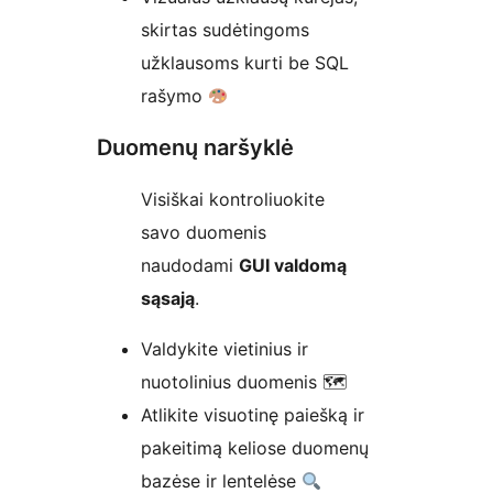
skirtas sudėtingoms
užklausoms kurti be SQL
rašymo
Duomenų naršyklė
Visiškai kontroliuokite
savo duomenis
naudodami
GUI valdomą
sąsają
.
Valdykite vietinius ir
nuotolinius duomenis 🗺
Atlikite visuotinę paiešką ir
pakeitimą keliose duomenų
bazėse ir lentelėse