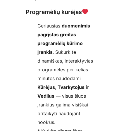
Programėlių kūrėjas
Geriausias
duomenimis
pagrįstas greitas
programėlių kūrimo
įrankis
. Sukurkite
dinamiškas, interaktyvias
programėles per kelias
minutes naudodami
Kūrėjus
,
Tvarkytojus
ir
Vedlius
— visus šiuos
įrankius galima visiškai
pritaikyti naudojant
hook’us.