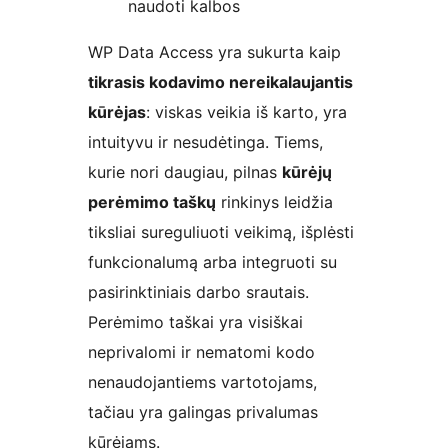
naudoti kalbos
WP Data Access yra sukurta kaip
tikrasis kodavimo nereikalaujantis
kūrėjas
: viskas veikia iš karto, yra
intuityvu ir nesudėtinga. Tiems,
kurie nori daugiau, pilnas
kūrėjų
perėmimo taškų
rinkinys leidžia
tiksliai sureguliuoti veikimą, išplėsti
funkcionalumą arba integruoti su
pasirinktiniais darbo srautais.
Perėmimo taškai yra visiškai
neprivalomi ir nematomi kodo
nenaudojantiems vartotojams,
tačiau yra galingas privalumas
kūrėjams.