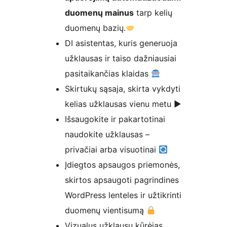
duomenų mainus
tarp kelių
duomenų bazių.
DI asistentas, kuris generuoja
užklausas ir taiso dažniausiai
pasitaikančias klaidas
Skirtukų sąsaja, skirta vykdyti
kelias užklausas vienu metu ▶
Išsaugokite ir pakartotinai
naudokite užklausas –
privačiai arba visuotinai
Įdiegtos apsaugos priemonės,
skirtos apsaugoti pagrindines
WordPress lenteles ir užtikrinti
duomenų vientisumą
Vizualus užklausų kūrėjas,