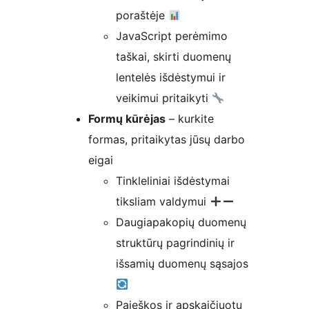
poraštėje
JavaScript perėmimo
taškai, skirti duomenų
lentelės išdėstymui ir
veikimui pritaikyti
Formų kūrėjas
– kurkite
formas, pritaikytas jūsų darbo
eigai
Tinkleliniai išdėstymai
tiksliam valdymui
Daugiapakopių duomenų
struktūrų pagrindinių ir
išsamių duomenų sąsajos
Paieškos ir apskaičiuotų