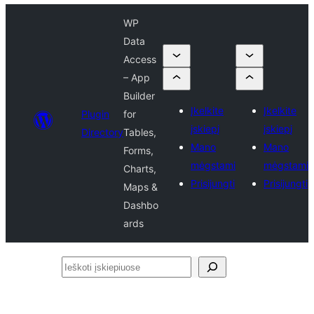
WP
Data
Access
– App
Builder
Įkelkite
Įkelkite
Plugin
for
įskiepį
įskiepį
Directory
Tables,
Mano
Mano
Forms,
mėgstami
mėgstami
Charts,
Prisijungti
Prisijungti
Maps &
Dashbo
ards
Ieškoti
įskiepiuose