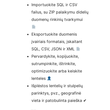
Importuokite SQL ir CSV
failus, su ZIP palaikymu didelių
duomenų rinkinių tvarkymui
Eksportuokite duomenis
įvairiais formatais, įskaitant
SQL, CSV, JSON ir XML
Pervardykite, kopijuokite,
sutrumpinkite, ištrinkite,
optimizuokite arba keiskite
lenteles
Išplėstos lentelių ir stulpelių
parinktys, pvz., geografinė
vieta ir patobulinta paieška ✔