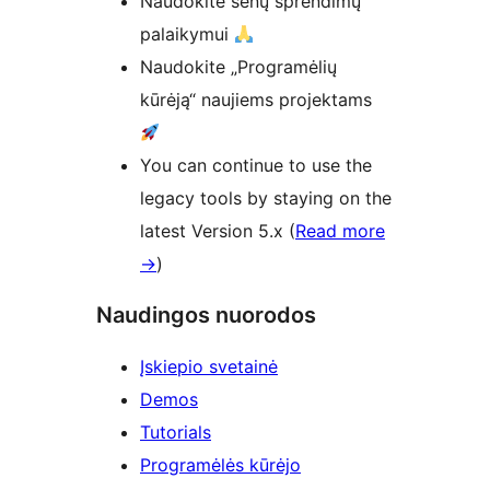
Naudokite senų sprendimų
palaikymui
Naudokite „Programėlių
kūrėją“ naujiems projektams
You can continue to use the
legacy tools by staying on the
latest Version 5.x (
Read more
→
)
Naudingos nuorodos
Įskiepio svetainė
Demos
Tutorials
Programėlės kūrėjo