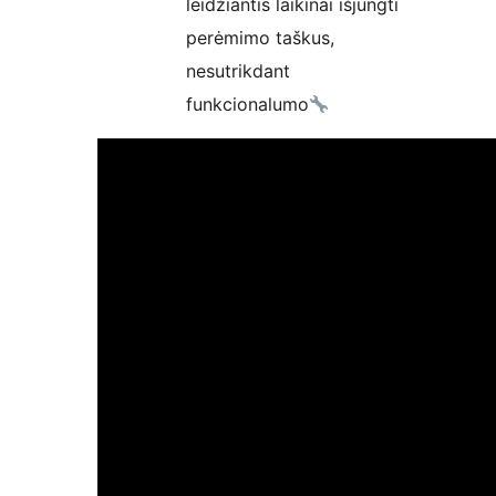
leidžiantis laikinai išjungti
perėmimo taškus,
nesutrikdant
funkcionalumo