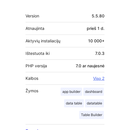
Metainformacija
Version
5.5.80
Atnaujinta
prieš
1 d.
Aktyvių instaliacijų
10 000+
Ištestuota iki
7.0.3
PHP versija
7.0 ar naujesnė
Kalbos
Viso 2
Žymos
app builder
dashboard
data table
datatable
Table Builder