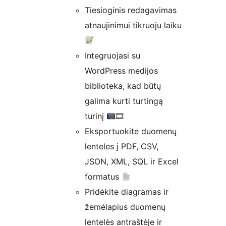
Tiesioginis redagavimas
atnaujinimui tikruoju laiku
Integruojasi su
WordPress medijos
biblioteka, kad būtų
galima kurti turtingą
turinį
🎞
Eksportuokite duomenų
lenteles į PDF, CSV,
JSON, XML, SQL ir Excel
formatus
Pridėkite diagramas ir
žemėlapius duomenų
lentelės antraštėje ir