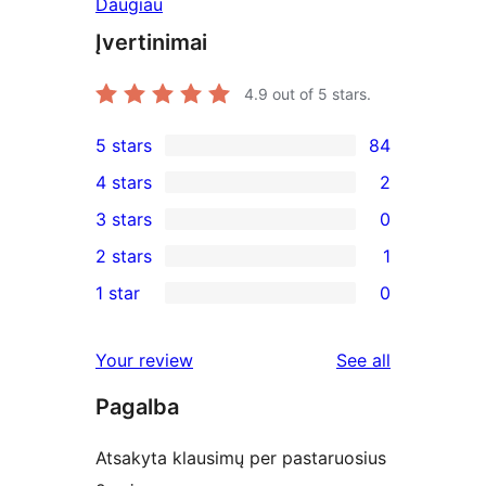
Daugiau
Įvertinimai
4.9
out of 5 stars.
5 stars
84
84
4 stars
2
5-
2
3 stars
0
star
4-
0
2 stars
1
reviews
star
3-
1
1 star
0
reviews
star
2-
0
reviews
star
1-
reviews
Your review
See all
review
star
Pagalba
reviews
Atsakyta klausimų per pastaruosius