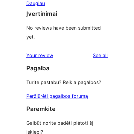
Daugiau
Įvertinimai
No reviews have been submitted
yet.
reviews
Your review
See all
Pagalba
Turite pastabų? Reikia pagalbos?
Peržiūrėti pagalbos forumą
Paremkite
Galbūt norite padėti plėtoti šį
įskiepį?