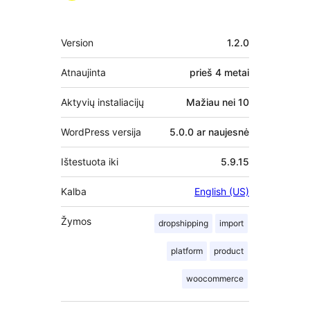
Metainformacija
Version
1.2.0
Atnaujinta
prieš
4 metai
Aktyvių instaliacijų
Mažiau nei 10
WordPress versija
5.0.0 ar naujesnė
Ištestuota iki
5.9.15
Kalba
English (US)
Žymos
dropshipping
import
platform
product
woocommerce