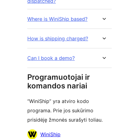
dispatched?
Where is WiniShip based?
How is shipping charged?
Can I book a demo?
Programuotojai ir
komandos nariai
“WiniShip” yra atviro kodo
programa. Prie jos sukūrimo
prisidėję žmonės surašyti toliau.
Autoriai
WiniShip