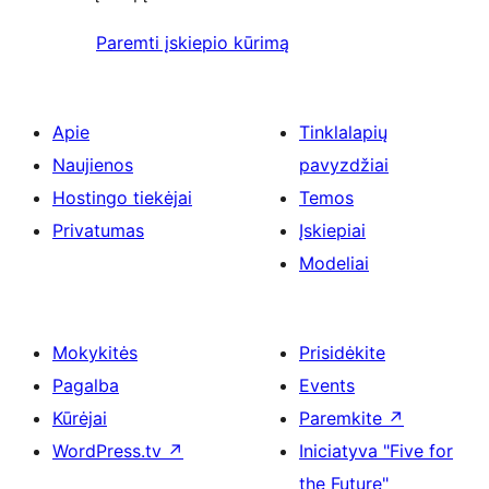
Paremti įskiepio kūrimą
Apie
Tinklalapių
Naujienos
pavyzdžiai
Hostingo tiekėjai
Temos
Privatumas
Įskiepiai
Modeliai
Mokykitės
Prisidėkite
Pagalba
Events
Kūrėjai
Paremkite
↗
WordPress.tv
↗
Iniciatyva "Five for
the Future"