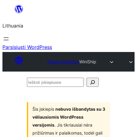
Eiti
prie
Lithuania
turinio
Parsisiųsti WordPress
Plugin Directory
WiniShip
Ieškoti
įskiepiuose
Šis įskiepis
nebuvo išbandytas su 3
vėliausiomis WordPress
versijomis
. Jis tikriausiai nėra
prižiūrimas ir palaikomas, todėl gali