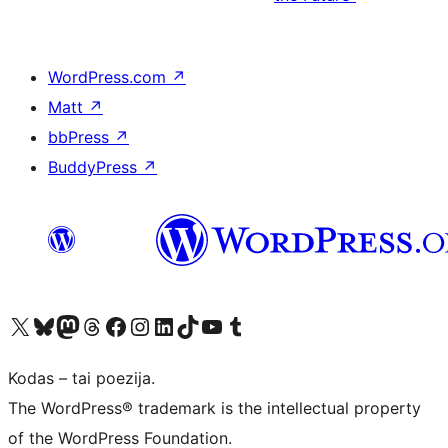
WordPress.com
↗
Matt
↗
bbPress
↗
BuddyPress
↗
Visit our X (formerly Twitter) account
Apsilankykite mūsų Bluesky paskyroje
Visit our Mastodon account
Apsilankykite mūsų Threads paskyroje
Visit our Facebook page
Visit our Instagram account
Visit our LinkedIn account
Apsilankykite mūsų TikTok paskyroje
Visit our YouTube channel
Apsilankykite mūsų Tumblr paskyroje
Kodas – tai poezija.
The WordPress® trademark is the intellectual property
of the WordPress Foundation.