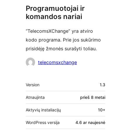
Programuotojai ir
komandos nariai
“TelecomsXChange” yra atviro
kodo programa. Prie jos sukūrimo
prisidėję žmonės surašyti toliau.
Autoriai
telecomsxchange
Metainformacija
Version
1.3
Atnaujinta
prieš
8 metai
Aktyvių instaliacijų
10+
WordPress versija
4.6 ar naujesnė