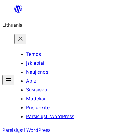
Eiti
prie
Lithuania
turinio
Temos
Įskiepiai
Naujienos
Apie
Susisiekti
Modeliai
Prisidėkite
Parsisiųsti WordPress
Parsisiųsti WordPress