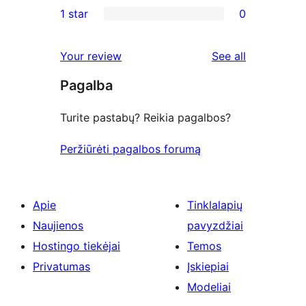
1 star
0
reviews
star
2-
0
reviews
star
1-
reviews
Your review
See all
reviews
star
Pagalba
reviews
Turite pastabų? Reikia pagalbos?
Peržiūrėti pagalbos forumą
Apie
Tinklalapių
Naujienos
pavyzdžiai
Hostingo tiekėjai
Temos
Privatumas
Įskiepiai
Modeliai