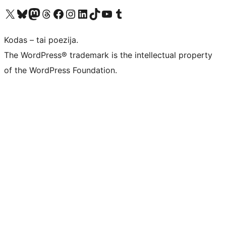
Visit our X (formerly Twitter) account
Apsilankykite mūsų Bluesky paskyroje
Visit our Mastodon account
Apsilankykite mūsų Threads paskyroje
Visit our Facebook page
Visit our Instagram account
Visit our LinkedIn account
Apsilankykite mūsų TikTok paskyroje
Visit our YouTube channel
Apsilankykite mūsų Tumblr paskyroje
Kodas – tai poezija.
The WordPress® trademark is the intellectual property
of the WordPress Foundation.