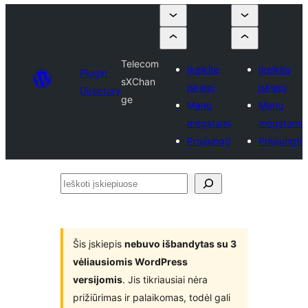
Telecom
Įkelkite
Įkelkite
Plugin
sXChan
įskiepį
įskiepį
Directory
ge
Mano
Mano
mėgstami
mėgstami
Prisijungti
Prisijungti
Ieškoti
įskiepiuose
Šis įskiepis
nebuvo išbandytas su 3
vėliausiomis WordPress
versijomis
. Jis tikriausiai nėra
prižiūrimas ir palaikomas, todėl gali