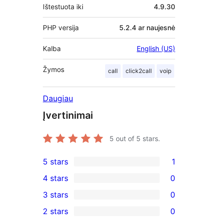
Ištestuota iki
4.9.30
PHP versija
5.2.4 ar naujesnė
Kalba
English (US)
Žymos
call
click2call
voip
Daugiau
Įvertinimai
5
out of 5 stars.
5 stars
1
1
4 stars
0
5-
0
3 stars
0
star
4-
0
2 stars
0
review
star
3-
0