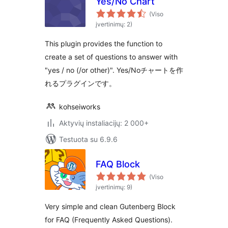
Yes/No Chart
(Viso
įvertinimų: 2)
This plugin provides the function to
create a set of questions to answer with
"yes / no (/or other)". Yes/Noチャートを作
れるプラグインです。
kohseiworks
Aktyvių instaliacijų: 2 000+
Testuota su 6.9.6
FAQ Block
(Viso
įvertinimų: 9)
Very simple and clean Gutenberg Block
for FAQ (Frequently Asked Questions).