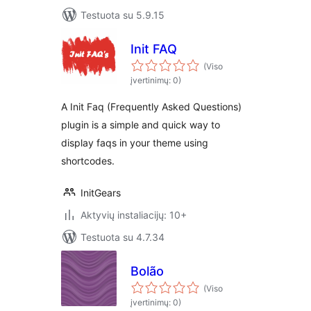
Testuota su 5.9.15
Init FAQ
(Viso
įvertinimų: 0)
A Init Faq (Frequently Asked Questions)
plugin is a simple and quick way to
display faqs in your theme using
shortcodes.
InitGears
Aktyvių instaliacijų: 10+
Testuota su 4.7.34
Bolão
(Viso
įvertinimų: 0)