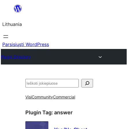
Eiti
prie
Lithuania
turinio
Parsisiųsti WordPress
Plugin Directory
Paieška
Visi
Community
Commercial
Plugin Tag:
answer