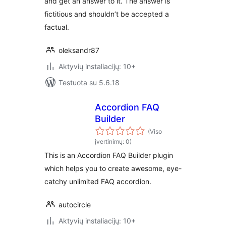
and get an answer to it. The answer is
fictitious and shouldn’t be accepted a
factual.
oleksandr87
Aktyvių instaliacijų: 10+
Testuota su 5.6.18
Accordion FAQ
Builder
(Viso
įvertinimų: 0)
This is an Accordion FAQ Builder plugin
which helps you to create awesome, eye-
catchy unlimited FAQ accordion.
autocircle
Aktyvių instaliacijų: 10+