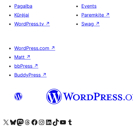
Pagalba
Events
Kūrėjai
Paremkite
↗
WordPress.tv
↗
Swag
↗
WordPress.com
↗
Matt
↗
bbPress
↗
BuddyPress
↗
Visit our X (formerly Twitter) account
Apsilankykite mūsų Bluesky paskyroje
Visit our Mastodon account
Apsilankykite mūsų Threads paskyroje
Visit our Facebook page
Visit our Instagram account
Visit our LinkedIn account
Apsilankykite mūsų TikTok paskyroje
Visit our YouTube channel
Apsilankykite mūsų Tumblr paskyroje