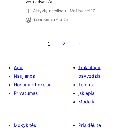
carlsansfa
Aktyvių instaliacijų: Mažiau nei 10
Testuota su 5.4.20
Įrašų
puslapiavimas
1
2
Apie
Tinklalapių
Naujienos
pavyzdžiai
Hostingo tiekėjai
Temos
Privatumas
Įskiepiai
Modeliai
Mokykitės
Prisidėkite