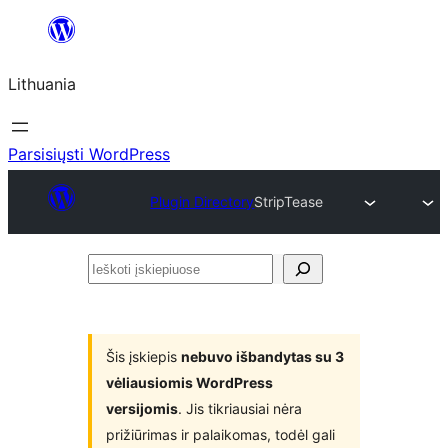
Eiti
prie
Lithuania
turinio
Parsisiųsti WordPress
Plugin Directory
StripTease
Ieškoti
įskiepiuose
Šis įskiepis
nebuvo išbandytas su 3
vėliausiomis WordPress
versijomis
. Jis tikriausiai nėra
prižiūrimas ir palaikomas, todėl gali