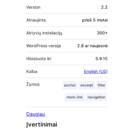
Metainformacija
Version
2.2
Atnaujinta
prieš
5 metai
Aktyvių instaliacijų
300+
WordPress versija
2.8 ar naujesnė
Ištestuota iki
5.9.15
Kalba
English (US)
Žymos
anchor
excerpt
filter
more-link
navigation
Daugiau
Įvertinimai