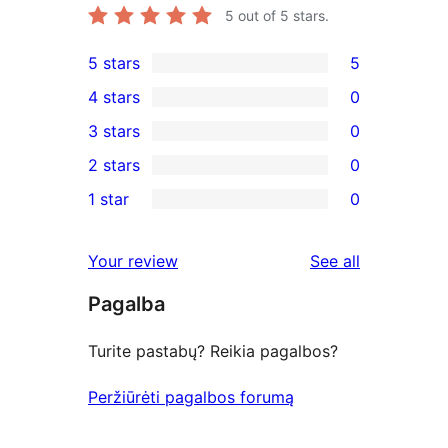
5
out of 5 stars.
5 stars
5
5
4 stars
0
5-
0
3 stars
0
star
4-
0
2 stars
0
reviews
star
3-
0
1 star
0
reviews
star
2-
0
reviews
star
1-
reviews
Your review
See all
reviews
star
Pagalba
reviews
Turite pastabų? Reikia pagalbos?
Peržiūrėti pagalbos forumą