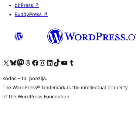
bbPress
↗
BuddyPress
↗
Visit our X (formerly Twitter) account
Apsilankykite mūsų Bluesky paskyroje
Visit our Mastodon account
Apsilankykite mūsų Threads paskyroje
Visit our Facebook page
Visit our Instagram account
Visit our LinkedIn account
Apsilankykite mūsų TikTok paskyroje
Visit our YouTube channel
Apsilankykite mūsų Tumblr paskyroje
Kodas – tai poezija.
The WordPress® trademark is the intellectual property
of the WordPress Foundation.