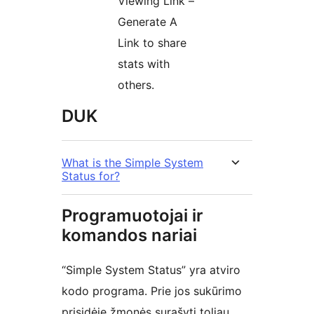
Viewing Link –
Generate A
Link to share
stats with
others.
DUK
What is the Simple System
Status for?
Programuotojai ir
komandos nariai
“Simple System Status” yra atviro
kodo programa. Prie jos sukūrimo
prisidėję žmonės surašyti toliau.