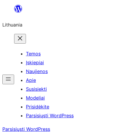
Eiti
prie
Lithuania
turinio
Temos
Įskiepiai
Naujienos
Apie
Susisiekti
Modeliai
Prisidėkite
Parsisiųsti WordPress
Parsisiųsti WordPress