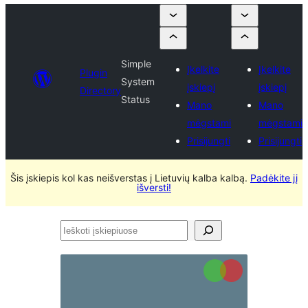
Simple
Įkelkite
Įkelkite
Plugin
System
įskiepį
įskiepį
Directory
Status
Mano
Mano
mėgstami
mėgstami
Prisijungti
Prisijungti
Šis įskiepis kol kas neišverstas į Lietuvių kalba kalbą.
Padėkite jį
išversti!
Ieškoti
įskiepiuose