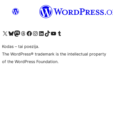
Visit our X (formerly Twitter) account
Apsilankykite mūsų Bluesky paskyroje
Visit our Mastodon account
Apsilankykite mūsų Threads paskyroje
Visit our Facebook page
Visit our Instagram account
Visit our LinkedIn account
Apsilankykite mūsų TikTok paskyroje
Visit our YouTube channel
Apsilankykite mūsų Tumblr paskyroje
Kodas – tai poezija.
The WordPress® trademark is the intellectual property
of the WordPress Foundation.