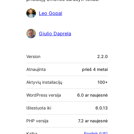
Autoriai
Leo Gopal
Giulio Daprela
Metainformacija
Version
2.2.0
Atnaujinta
prieš
4 metai
Aktyvių instaliacijų
100+
WordPress versija
6.0 ar naujesnė
Ištestuota iki
6.0.13
PHP versija
7.2 ar naujesnė
Kalba
English (US)