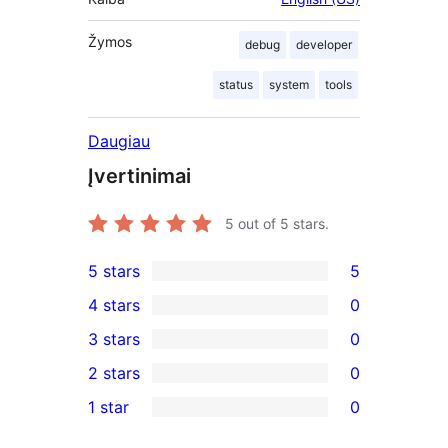
Žymos
debug
developer
status
system
tools
Daugiau
Įvertinimai
5
out of 5 stars.
5 stars
5
5
4 stars
0
5-
0
3 stars
0
star
4-
0
2 stars
0
reviews
star
3-
0
1 star
0
reviews
star
2-
0
reviews
star