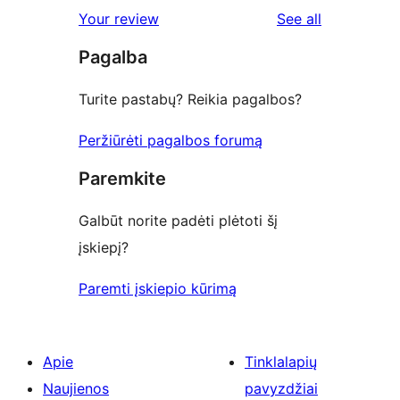
1-
reviews
Your review
See all
reviews
star
Pagalba
reviews
Turite pastabų? Reikia pagalbos?
Peržiūrėti pagalbos forumą
Paremkite
Galbūt norite padėti plėtoti šį
įskiepį?
Paremti įskiepio kūrimą
Apie
Tinklalapių
Naujienos
pavyzdžiai