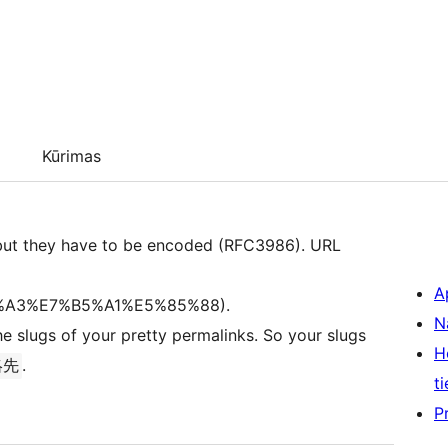
Kūrimas
 but they have to be encoded (RFC3986). URL
A
9%80%A3%E7%B5%A1%E5%85%88).
N
e slugs of your pretty permalinks. So your slugs
H
.
絡先
ti
P