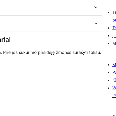
T
p
T
Įs
riai
M
Prie jos sukūrimo prisidėję žmonės surašyti toliau.
M
P
K
W