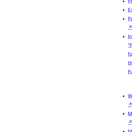
P
E
P
I
"
f
t
F
W
M
b