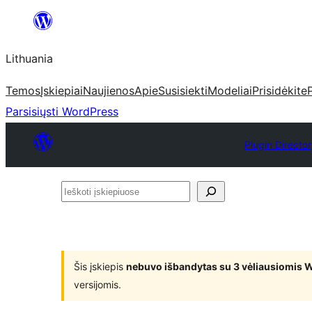
Eiti
prie
Lithuania
turinio
Temos
Įskiepiai
Naujienos
Apie
Susisiekti
Modeliai
Prisidėkite
Parsisiųsti WordPress
Plugin Directo
Ieškoti
įskiepiuose
Šis įskiepis
nebuvo išbandytas su 3 vėliausiomis 
versijomis.