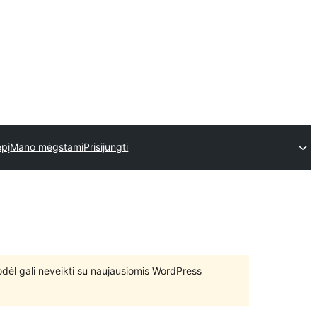
epį
Mano mėgstami
Prisijungti
 todėl gali neveikti su naujausiomis WordPress