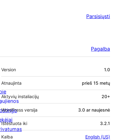
Parsisiųsti
Pagalba
Metainformacija
Version
1.0
Atnaujinta
prieš
15 metų
pie
Aktyvių instaliacijų
20+
aujienos
ostingo
WordPress versija
3.0 ar naujesnė
ekėjai
Ištestuota iki
3.2.1
rivatumas
Kalba
English (US)