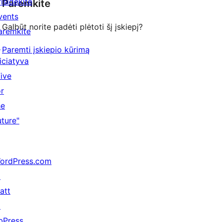
risidėkite
Paremkite
vents
Galbūt norite padėti plėtoti šį įskiepį?
aremkite
↗
Paremti įskiepio kūrimą
niciatyva
Five
or
he
uture"
ordPress.com
↗
att
↗
bPress