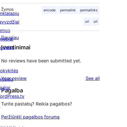
Žymos
encode
permalink
permalinks
inklalapių
avyzdžiai
uri
url
emos
Daugiau
kiepiai
Įvertinimai
odeliai
No reviews have been submitted yet.
okykitės
reviews
Your review
See all
agalba
ūrėjai
Pagalba
ordPress.tv
Turite pastabų? Reikia pagalbos?
↗
Peržiūrėti pagalbos forumą