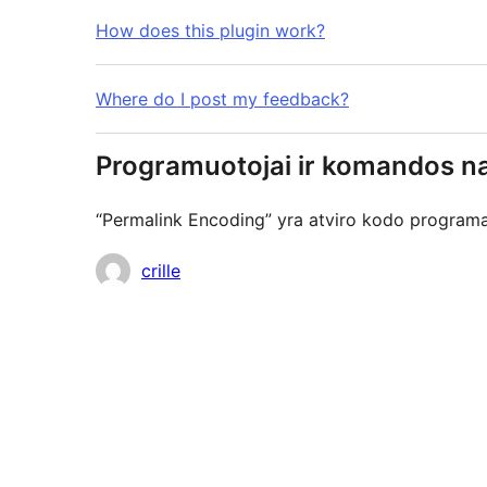
How does this plugin work?
Where do I post my feedback?
Programuotojai ir komandos na
“Permalink Encoding” yra atviro kodo programa. 
Autoriai
crille