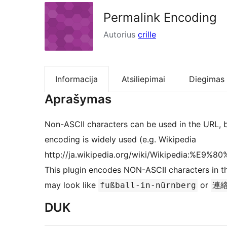
Permalink Encoding
Autorius
crille
Informacija
Atsiliepimai
Diegimas
Aprašymas
Non-ASCII characters can be used in the URL,
encoding is widely used (e.g. Wikipedia
http://ja.wikipedia.org/wiki/Wikipedia:%E
This plugin encodes NON-ASCII characters in th
may look like
or
fußball-in-nürnberg
連
DUK