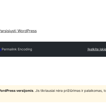
Parsisiųsti WordPress
ry
Permalink Encoding
Įkelkite įski
WordPress versijomis
. Jis tikriausiai nėra prižiūrimas ir palaikomas,