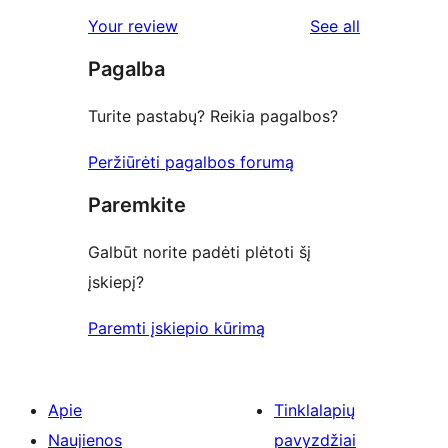
reviews
Your review
See all
Pagalba
Turite pastabų? Reikia pagalbos?
Peržiūrėti pagalbos forumą
Paremkite
Galbūt norite padėti plėtoti šį
įskiepį?
Paremti įskiepio kūrimą
Apie
Tinklalapių
Naujienos
pavyzdžiai