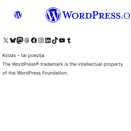
Visit our X (formerly Twitter) account
Apsilankykite mūsų Bluesky paskyroje
Visit our Mastodon account
Apsilankykite mūsų Threads paskyroje
Visit our Facebook page
Visit our Instagram account
Visit our LinkedIn account
Apsilankykite mūsų TikTok paskyroje
Visit our YouTube channel
Apsilankykite mūsų Tumblr paskyroje
Kodas – tai poezija.
The WordPress® trademark is the intellectual property
of the WordPress Foundation.