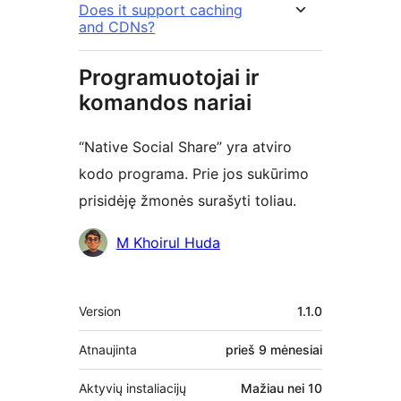
Does it support caching
and CDNs?
Programuotojai ir
komandos nariai
“Native Social Share” yra atviro
kodo programa. Prie jos sukūrimo
prisidėję žmonės surašyti toliau.
Autoriai
M Khoirul Huda
Metainformacija
Version
1.1.0
Atnaujinta
prieš
9 mėnesiai
Aktyvių instaliacijų
Mažiau nei 10