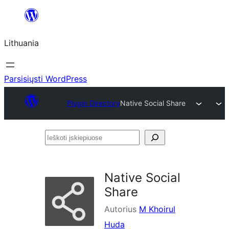
Eiti
prie
Lithuania
turinio
Parsisiųsti WordPress
Plugin Directory
Native Social Share
Ieškoti
įskiepiuose
Native Social
Share
Autorius
M Khoirul
Huda