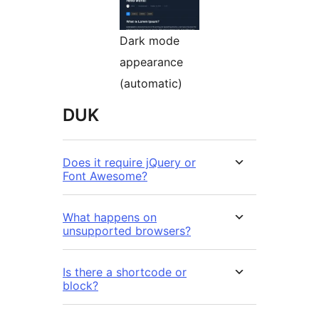
Dark mode
appearance
(automatic)
DUK
Does it require jQuery or
Font Awesome?
What happens on
unsupported browsers?
Is there a shortcode or
block?