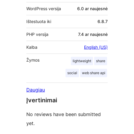
WordPress versija
6.0 ar naujesnė
Ištestuota iki
6.8.7
PHP versija
7.4 ar naujesnė
Kalba
English (US)
Žymos
lightweight
share
social
web share api
Daugiau
Įvertinimai
No reviews have been submitted
yet.