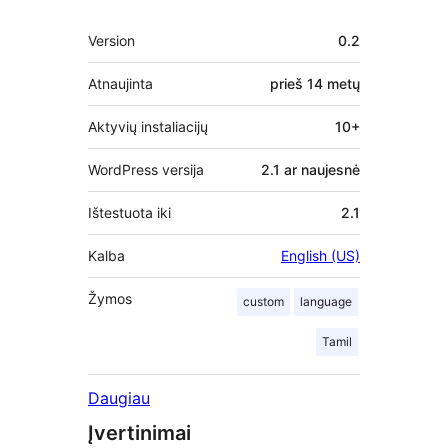
Metainformacija
Version
0.2
Atnaujinta
prieš
14 metų
Aktyvių instaliacijų
10+
WordPress versija
2.1 ar naujesnė
Ištestuota iki
2.1
Kalba
English (US)
Žymos
custom
language
Tamil
Daugiau
Įvertinimai