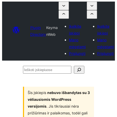
Įkelkite
Įkelkite
Plugin
Keyma
įskiepį
įskiepį
Directory
nWeb
Mano
Mano
mėgstami
mėgstami
Prisijungti
Prisijungti
Ieškoti
įskiepiuose
Šis įskiepis
nebuvo išbandytas su 3
vėliausiomis WordPress
versijomis
. Jis tikriausiai nėra
prižiūrimas ir palaikomas, todėl gali