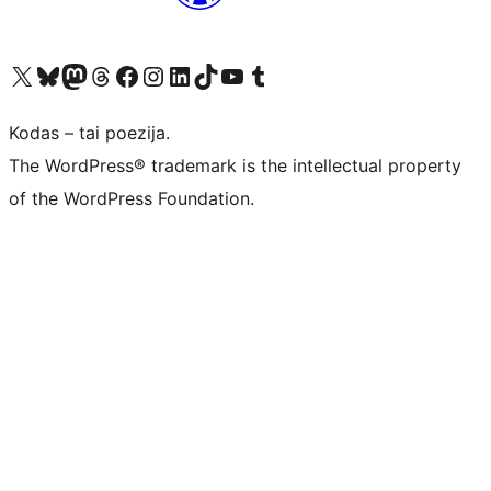
Visit our X (formerly Twitter) account
Apsilankykite mūsų Bluesky paskyroje
Visit our Mastodon account
Apsilankykite mūsų Threads paskyroje
Visit our Facebook page
Visit our Instagram account
Visit our LinkedIn account
Apsilankykite mūsų TikTok paskyroje
Visit our YouTube channel
Apsilankykite mūsų Tumblr paskyroje
Kodas – tai poezija.
The WordPress® trademark is the intellectual property
of the WordPress Foundation.