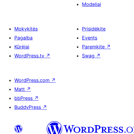
Modeliai
Mokykitės
Prisidėkite
Pagalba
Events
Kūrėjai
Paremkite
↗
WordPress.tv
↗
Swag
↗
WordPress.com
↗
Matt
↗
bbPress
↗
BuddyPress
↗