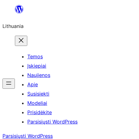
Eiti
prie
Lithuania
turinio
Temos
Įskiepiai
Naujienos
Apie
Susisiekti
Modeliai
Prisidėkite
Parsisiųsti WordPress
Parsisiųsti WordPress