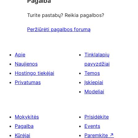
Pagalba
Turite pastabų? Reikia pagalbos?
Peržiūrėti pagalbos forumą
Apie
Tinklalapių
Naujienos
pavyzdžiai
Hostingo tiekėjai
Temos
Privatumas
Įskiepiai
Modeliai
Mokykitės
Prisidėkite
Pagalba
Events
Kūrėjai
Paremkite
↗