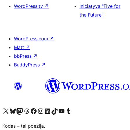
WordPress.tv
↗
Iniciatyva "Five for
the Future"
WordPress.com
↗
Matt
↗
bbPress
↗
BuddyPress
↗
Visit our X (formerly Twitter) account
Apsilankykite mūsų Bluesky paskyroje
Visit our Mastodon account
Apsilankykite mūsų Threads paskyroje
Visit our Facebook page
Visit our Instagram account
Visit our LinkedIn account
Apsilankykite mūsų TikTok paskyroje
Visit our YouTube channel
Apsilankykite mūsų Tumblr paskyroje
Kodas – tai poezija.