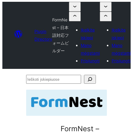
FormNe
st – 日本
Įkelkite
Įkelkite
Plugin
語対応フ
įskiepį
įskiepį
Directory
ォームビ
Mano
Mano
ルダー
mėgstami
mėgstami
Prisijungti
Prisijungti
Ieškoti
įskiepiuose
FormNest –