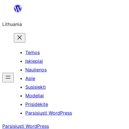
Eiti
prie
Lithuania
turinio
Temos
Įskiepiai
Naujienos
Apie
Susisiekti
Modeliai
Prisidėkite
Parsisiųsti WordPress
Parsisiųsti WordPress