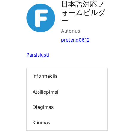
日本語対応フ
ォームビルダ
ー
Autorius
pretend0612
Parsisiųsti
Informacija
Atsiliepimai
Diegimas
Kūrimas