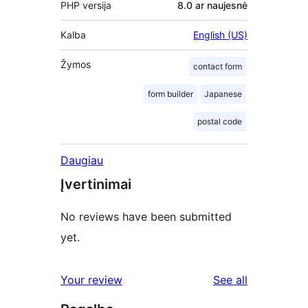
PHP versija
8.0 ar naujesnė
Kalba
English (US)
Žymos
contact form
form builder
Japanese
postal code
Daugiau
Įvertinimai
No reviews have been submitted
yet.
reviews
Your review
See all