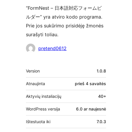
“FormNest – 日本語対応フォームビ
ルダー” yra atviro kodo programa.
Prie jos sukūrimo prisidėję žmonės
surašyti toliau.
Autoriai
pretend0612
Metainformacija
Version
1.0.8
Atnaujinta
prieš
4 savaitės
Aktyvių instaliacijų
40+
WordPress versija
6.0 ar naujesnė
Ištestuota iki
7.0.3