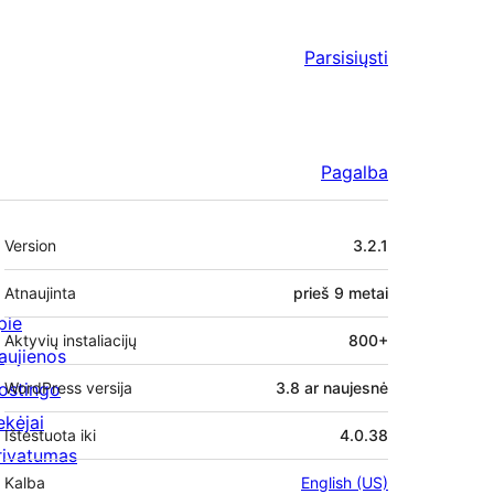
Parsisiųsti
Pagalba
Metainformacija
Version
3.2.1
Atnaujinta
prieš
9 metai
pie
Aktyvių instaliacijų
800+
aujienos
ostingo
WordPress versija
3.8 ar naujesnė
ekėjai
Ištestuota iki
4.0.38
rivatumas
Kalba
English (US)