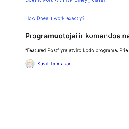
Does it work with WP_Query() class?
How Does it work exactly?
Programuotojai ir komandos na
“Featured Post” yra atviro kodo programa. Prie 
Autoriai
Sovit Tamrakar