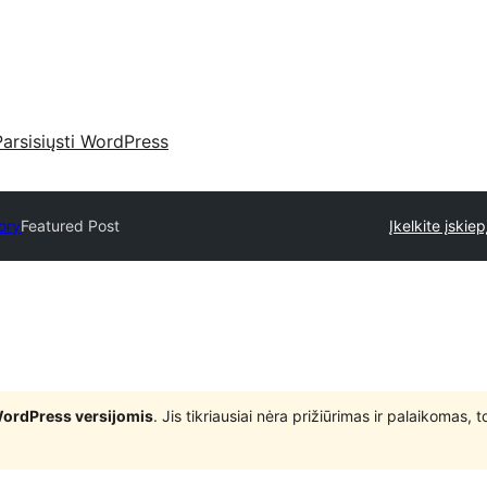
Parsisiųsti WordPress
ory
Featured Post
Įkelkite įskiep
WordPress versijomis
. Jis tikriausiai nėra prižiūrimas ir palaikomas,