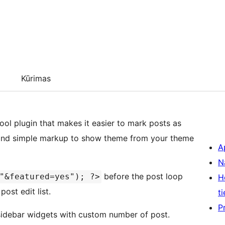
Kūrimas
cool plugin that makes it easier to mark posts as
) and simple markup to show theme from your theme
A
N
before the post loop
"&featured=yes"); ?>
H
ost edit list.
ti
P
 sidebar widgets with custom number of post.