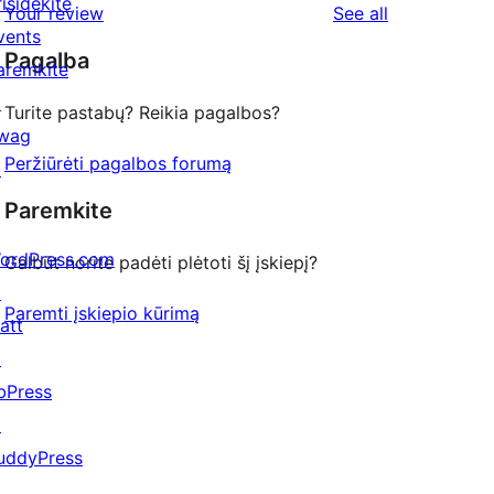
risidėkite
reviews
Your review
See all
review
star
vents
Pagalba
reviews
aremkite
↗
Turite pastabų? Reikia pagalbos?
wag
Peržiūrėti pagalbos forumą
↗
Paremkite
ordPress.com
Galbūt norite padėti plėtoti šį įskiepį?
↗
Paremti įskiepio kūrimą
att
↗
bPress
↗
uddyPress
↗