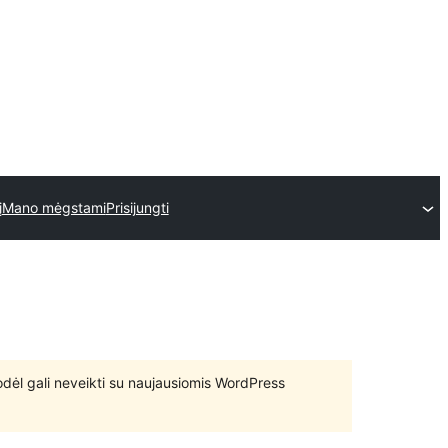
į
Mano mėgstami
Prisijungti
 todėl gali neveikti su naujausiomis WordPress