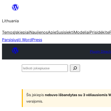
Eiti
prie
Lithuania
turinio
Temos
Įskiepiai
Naujienos
Apie
Susisiekti
Modeliai
Prisidėkite
Parsisiųsti WordPress
Plugin Direct
Ieškoti
įskiepiuose
Šis įskiepis
nebuvo išbandytas su 3 vėliausiomis 
versijomis.