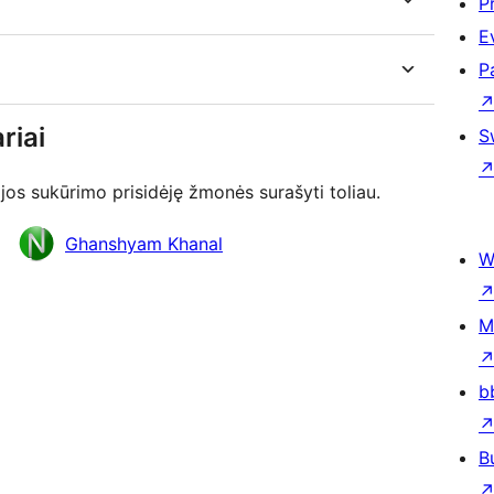
P
E
P
riai
S
jos sukūrimo prisidėję žmonės surašyti toliau.
Ghanshyam Khanal
W
M
b
B