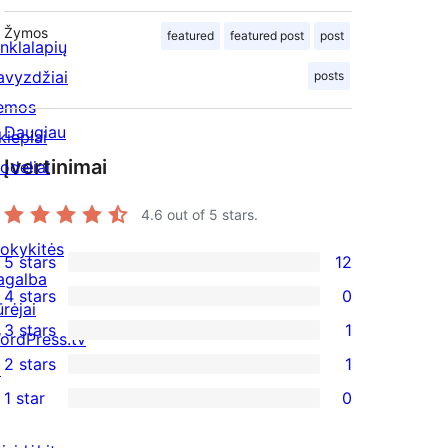
Žymos
featured
featured post
post
inklalapių
avyzdžiai
posts
emos
Daugiau
kiepiai
Įvertinimai
odeliai
4.6
out of 5 stars.
okykitės
5 stars
12
12
agalba
4 stars
0
5-
ūrėjai
0
3 stars
1
star
ordPress.tv
4-
1
2 stars
1
reviews
↗
star
3-
1
1 star
0
reviews
star
2-
0
review
star
1-