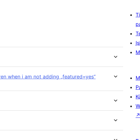
T
p
T
Įs
M
even when i am not adding „featured=yes”
M
P
K
W