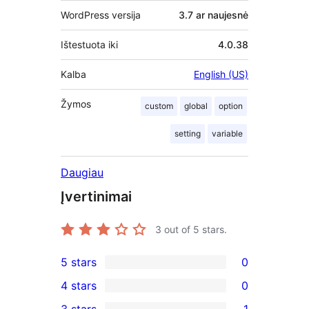
WordPress versija
3.7 ar naujesnė
Ištestuota iki
4.0.38
Kalba
English (US)
Žymos
custom
global
option
setting
variable
Daugiau
Įvertinimai
3
out of 5 stars.
5 stars
0
0
4 stars
0
5-
0