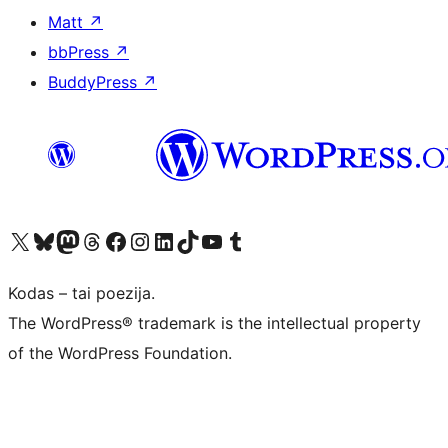
Matt
↗
bbPress
↗
BuddyPress
↗
Visit our X (formerly Twitter) account
Apsilankykite mūsų Bluesky paskyroje
Visit our Mastodon account
Apsilankykite mūsų Threads paskyroje
Visit our Facebook page
Visit our Instagram account
Visit our LinkedIn account
Apsilankykite mūsų TikTok paskyroje
Visit our YouTube channel
Apsilankykite mūsų Tumblr paskyroje
Kodas – tai poezija.
The WordPress® trademark is the intellectual property
of the WordPress Foundation.