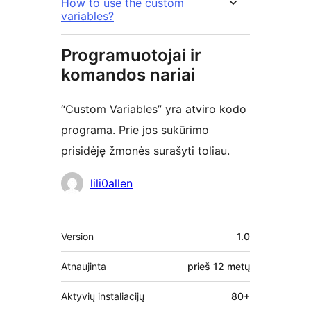
How to use the custom
variables?
Programuotojai ir
komandos nariai
“Custom Variables” yra atviro kodo
programa. Prie jos sukūrimo
prisidėję žmonės surašyti toliau.
Autoriai
lili0allen
Metainformacija
Version
1.0
Atnaujinta
prieš
12 metų
Aktyvių instaliacijų
80+