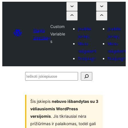
Custom
Įkelkite
Įkelkite
Plugin
Variable
įskiepį
įskiepį
Directory
s
Mano
Mano
mėgstami
mėgstami
Prisijungti
Prisijungti
Ieškoti
įskiepiuose
Šis įskiepis
nebuvo išbandytas su 3
vėliausiomis WordPress
versijomis
. Jis tikriausiai nėra
prižiūrimas ir palaikomas, todėl gali