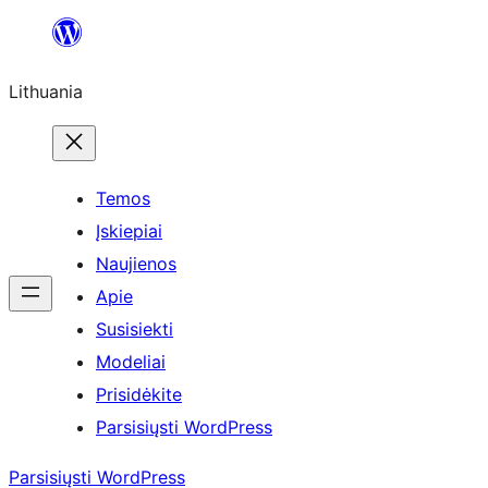
Eiti
prie
Lithuania
turinio
Temos
Įskiepiai
Naujienos
Apie
Susisiekti
Modeliai
Prisidėkite
Parsisiųsti WordPress
Parsisiųsti WordPress