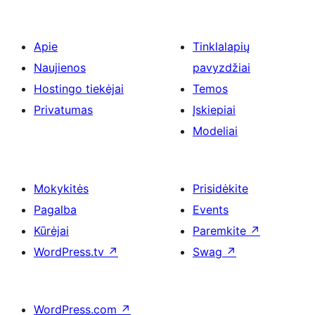
Apie
Tinklalapių
Naujienos
pavyzdžiai
Hostingo tiekėjai
Temos
Privatumas
Įskiepiai
Modeliai
Mokykitės
Prisidėkite
Pagalba
Events
Kūrėjai
Paremkite
↗
WordPress.tv
↗
Swag
↗
WordPress.com
↗