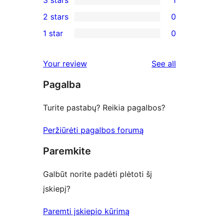
3 stars
1
star
4-
1
2 stars
0
reviews
star
3-
0
1 star
0
reviews
star
2-
0
review
star
1-
reviews
Your review
See all
reviews
star
Pagalba
reviews
Turite pastabų? Reikia pagalbos?
Peržiūrėti pagalbos forumą
Paremkite
Galbūt norite padėti plėtoti šį
įskiepį?
Paremti įskiepio kūrimą