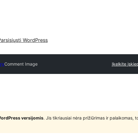
Parsisiųsti WordPress
ory
Comment Image
Įkelkite įskie
WordPress versijomis
. Jis tikriausiai nėra prižiūrimas ir palaikomas,