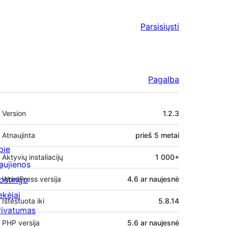
Parsisiųsti
Pagalba
Metainformacija
Version
1.2.3
Atnaujinta
prieš
5 metai
pie
Aktyvių instaliacijų
1 000+
aujienos
ostingo
WordPress versija
4.6 ar naujesnė
ekėjai
Ištestuota iki
5.8.14
rivatumas
PHP versija
5.6 ar naujesnė