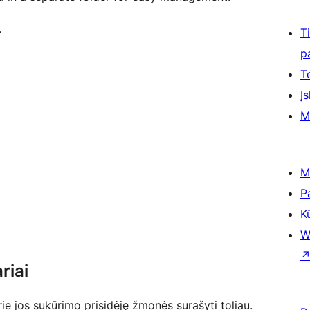
.
T
p
T
Įs
M
M
P
K
W
riai
 jos sukūrimo prisidėję žmonės surašyti toliau.