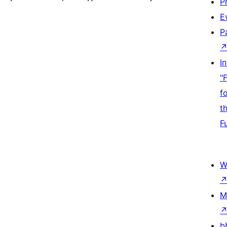
P
E
P
I
"
f
t
F
W
M
b