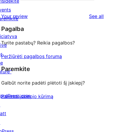
2-
risidėkite
1
reviews
star
vents
1-
reviews
Your review
See all
reviews
aremkite
star
↗
Pagalba
review
niciatyva
Turite pastabų? Reikia pagalbos?
Five
or
Peržiūrėti pagalbos forumą
he
Paremkite
uture"
Galbūt norite padėti plėtoti šį įskiepį?
ordPress.com
Paremti įskiepio kūrimą
↗
att
↗
bPress