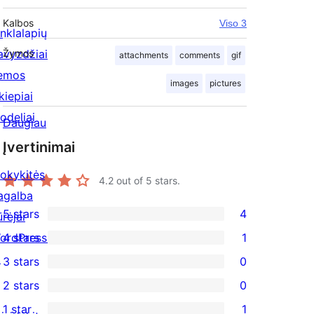
Kalbos
Viso 3
inklalapių
avyzdžiai
Žymos
attachments
comments
gif
emos
images
pictures
kiepiai
odeliai
Daugiau
Įvertinimai
okykitės
4.2
out of 5 stars.
agalba
5 stars
4
ūrėjai
4
ordPress.tv
4 stars
1
5-
1
↗
3 stars
0
star
4-
0
2 stars
0
reviews
star
3-
0
1 star
1
review
star