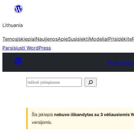
Eiti
prie
Lithuania
turinio
Temos
Įskiepiai
Naujienos
Apie
Susisiekti
Modeliai
Prisidėkite
Parsisiųsti WordPress
Plugin Direct
Ieškoti
įskiepiuose
Šis įskiepis
nebuvo išbandytas su 3 vėliausiomis 
versijomis.