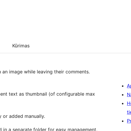
Kūrimas
 an image while leaving their comments.
A
nt text as thumbnail (of configurable max
N
H
ti
ly or added manually.
P
ed in a separate folder for easy management.