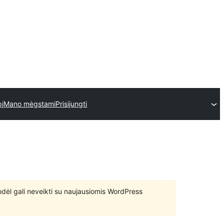
pį
Mano mėgstami
Prisijungti
 todėl gali neveikti su naujausiomis WordPress