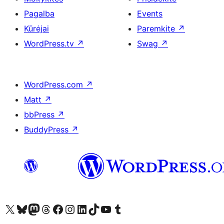
Pagalba
Events
Kūrėjai
Paremkite
↗
WordPress.tv
↗
Swag
↗
WordPress.com
↗
Matt
↗
bbPress
↗
BuddyPress
↗
Visit our X (formerly Twitter) account
Apsilankykite mūsų Bluesky paskyroje
Visit our Mastodon account
Apsilankykite mūsų Threads paskyroje
Visit our Facebook page
Visit our Instagram account
Visit our LinkedIn account
Apsilankykite mūsų TikTok paskyroje
Visit our YouTube channel
Apsilankykite mūsų Tumblr paskyroje