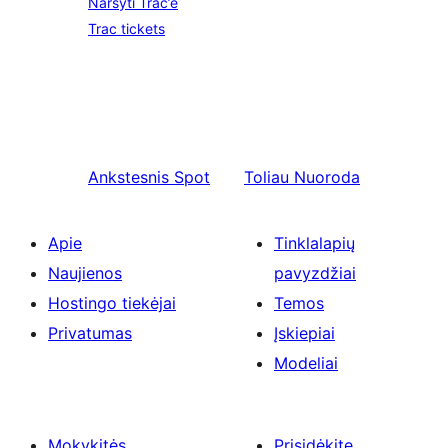
Naršyti Trac’e
Trac tickets
Ankstesnis
Spot
Toliau
Nuoroda
Apie
Tinklalapių
Naujienos
pavyzdžiai
Hostingo tiekėjai
Temos
Privatumas
Įskiepiai
Modeliai
Mokykitės
Prisidėkite