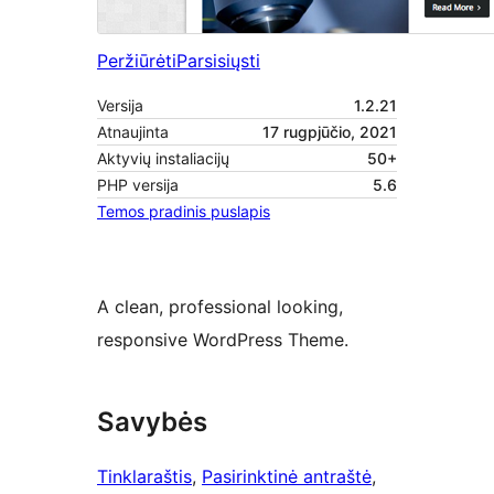
Peržiūrėti
Parsisiųsti
Versija
1.2.21
Atnaujinta
17 rugpjūčio, 2021
Aktyvių instaliacijų
50+
PHP versija
5.6
Temos pradinis puslapis
A clean, professional looking,
responsive WordPress Theme.
Savybės
Tinklaraštis
, 
Pasirinktinė antraštė
, 