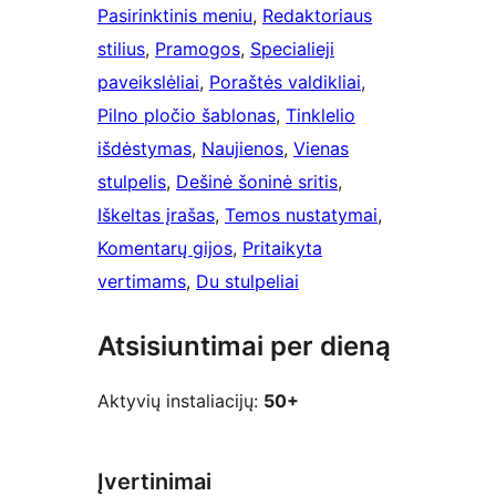
Pasirinktinis meniu
, 
Redaktoriaus
stilius
, 
Pramogos
, 
Specialieji
paveikslėliai
, 
Poraštės valdikliai
, 
Pilno pločio šablonas
, 
Tinklelio
išdėstymas
, 
Naujienos
, 
Vienas
stulpelis
, 
Dešinė šoninė sritis
, 
Iškeltas įrašas
, 
Temos nustatymai
, 
Komentarų gijos
, 
Pritaikyta
vertimams
, 
Du stulpeliai
Atsisiuntimai per dieną
Aktyvių instaliacijų:
50+
Įvertinimai