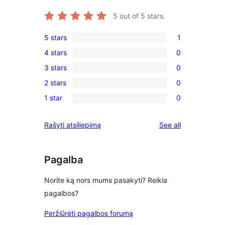
5
out of 5 stars.
5 stars
1
1
4 stars
0
5-
0
3 stars
0
star
4-
0
review
2 stars
0
star
3-
0
reviews
1 star
0
star
2-
0
reviews
star
1-
reviews
Rašyti atsiliepimą
See all
reviews
star
reviews
Pagalba
Norite ką nors mums pasakyti? Reikia
pagalbos?
Peržiūrėti pagalbos forumą