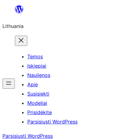
Eiti
prie
Lithuania
turinio
Temos
Įskiepiai
Naujienos
Apie
Susisiekti
Modeliai
Prisidėkite
Parsisiųsti WordPress
Parsisiųsti WordPress