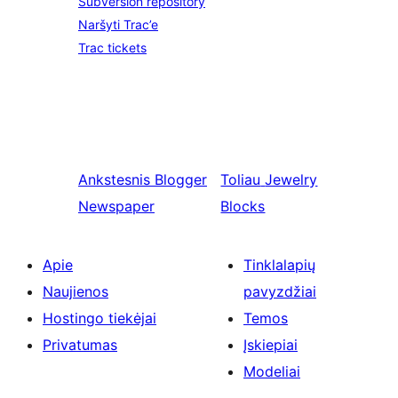
Subversion repository
Naršyti Trac’e
Trac tickets
Ankstesnis
Blogger
Toliau
Jewelry
Newspaper
Blocks
Apie
Tinklalapių
Naujienos
pavyzdžiai
Hostingo tiekėjai
Temos
Privatumas
Įskiepiai
Modeliai