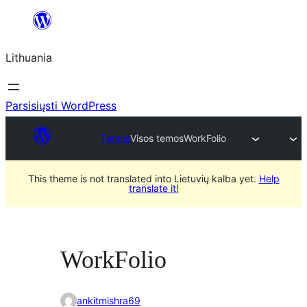
Eiti
prie
Lithuania
turinio
Parsisiųsti WordPress
Temos
Visos temos
WorkFolio
This theme is not translated into Lietuvių kalba yet.
Help
translate it!
WorkFolio
ankitmishra69