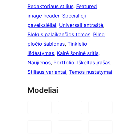
Redaktoriaus stilius
, 
Featured
image header
, 
Specialieji
paveikslėliai
, 
Universali antraštė
, 
Blokus palaikančios temos
, 
Pilno
pločio šablonas
, 
Tinklelio
išdėstymas
, 
Kairė šoninė sritis
, 
Naujienos
, 
Portfolio
, 
Iškeltas įrašas
, 
Stiliaus variantai
, 
Temos nustatymai
Modeliai