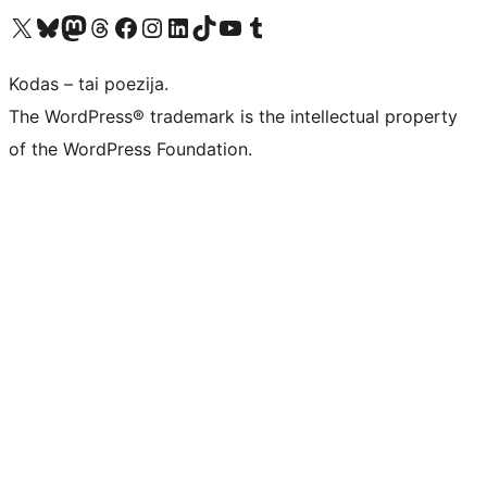
Visit our X (formerly Twitter) account
Apsilankykite mūsų Bluesky paskyroje
Visit our Mastodon account
Apsilankykite mūsų Threads paskyroje
Visit our Facebook page
Visit our Instagram account
Visit our LinkedIn account
Apsilankykite mūsų TikTok paskyroje
Visit our YouTube channel
Apsilankykite mūsų Tumblr paskyroje
Kodas – tai poezija.
The WordPress® trademark is the intellectual property
of the WordPress Foundation.