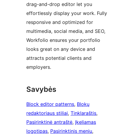
drag-and-drop editor let you
effortlessly display your work. Fully
responsive and optimized for
multimedia, social media, and SEO,
Workfolio ensures your portfolio
looks great on any device and
attracts potential clients and
employers.
Savybės
Block editor patterns
, 
Blokų
redaktoriaus stiliai
, 
Tinklaraštis
, 
Pasirinktinė antraštė
, 
Įkeliamas
logotipas
, 
Pasirinktinis meniu
, 