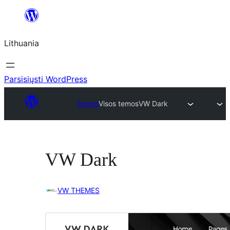
Eiti
prie
Lithuania
turinio
Parsisiųsti WordPress
Temos
Visos temos
VW Dark
VW Dark
VW THEMES