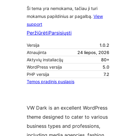
Ši tema yra nemokama, tačiau ji turi
mokamus papildinius ar pagalbą.
View
support
Peržiūrėti
Parsisiųsti
Versija
1.0.2
Atnaujinta
24 liepos, 2026
Aktyvių instaliacijų
80+
WordPress versija
5.0
PHP versija
7.2
Temos pradinis puslapis
VW Dark is an excellent WordPress
theme designed to cater to various
business types and professions,
including media agencies, fashion