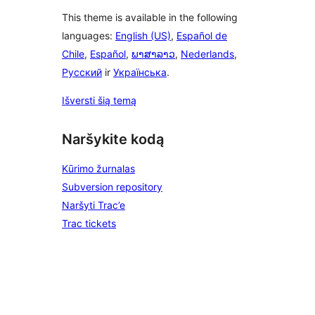
This theme is available in the following
languages:
English (US)
,
Español de
Chile
,
Español
,
ພາສາລາວ
,
Nederlands
,
Русский
ir
Українська
.
Išversti šią temą
Naršykite kodą
Kūrimo žurnalas
Subversion repository
Naršyti Trac’e
Trac tickets