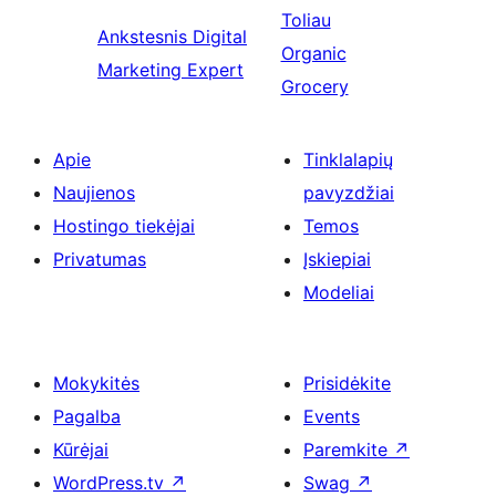
Toliau
Ankstesnis
Digital
Organic
Marketing Expert
Grocery
Apie
Tinklalapių
Naujienos
pavyzdžiai
Hostingo tiekėjai
Temos
Privatumas
Įskiepiai
Modeliai
Mokykitės
Prisidėkite
Pagalba
Events
Kūrėjai
Paremkite
↗
WordPress.tv
↗
Swag
↗