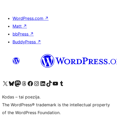
WordPress.com
↗
Matt
↗
bbPress
↗
BuddyPress
↗
Visit our X (formerly Twitter) account
Apsilankykite mūsų Bluesky paskyroje
Visit our Mastodon account
Apsilankykite mūsų Threads paskyroje
Visit our Facebook page
Visit our Instagram account
Visit our LinkedIn account
Apsilankykite mūsų TikTok paskyroje
Visit our YouTube channel
Apsilankykite mūsų Tumblr paskyroje
Kodas – tai poezija.
The WordPress® trademark is the intellectual property
of the WordPress Foundation.