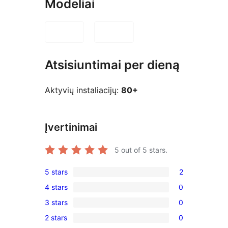
Modeliai
Atsisiuntimai per dieną
Aktyvių instaliacijų:
80+
Įvertinimai
5
out of 5 stars.
5 stars
2
2
4 stars
0
5-
0
3 stars
0
star
4-
0
reviews
2 stars
0
star
3-
0