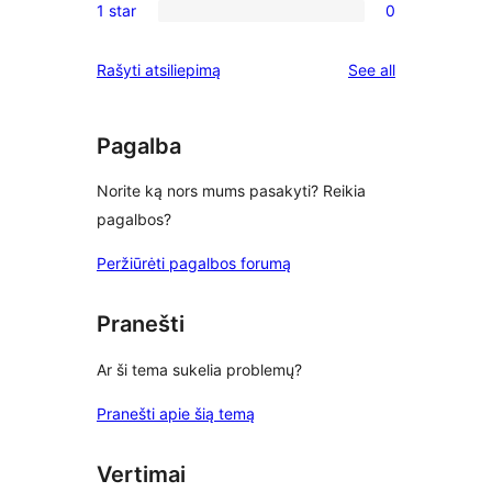
reviews
1 star
0
star
2-
0
reviews
star
1-
reviews
Rašyti atsiliepimą
See all
reviews
star
reviews
Pagalba
Norite ką nors mums pasakyti? Reikia
pagalbos?
Peržiūrėti pagalbos forumą
Pranešti
Ar ši tema sukelia problemų?
Pranešti apie šią temą
Vertimai