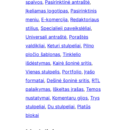
spalvos
, 
Pasirinktinė antraštė
, 
Įkeliamas logotipas
, 
Pasirinktinis
meniu
, 
E-komercija
, 
Redaktoriaus
stilius
, 
Specialieji paveikslėliai
, 
Universali antraštė
, 
Poraštės
valdikliai
, 
Keturi stulpeliai
, 
Pilno
pločio šablonas
, 
Tinklelio
išdėstymas
, 
Kairė šoninė sritis
, 
Vienas stulpelis
, 
Portfolio
, 
Įrašo
formatai
, 
Dešinė šoninė sritis
, 
RTL
palaikymas
, 
Iškeltas įrašas
, 
Temos
nustatymai
, 
Komentarų gijos
, 
Trys
stulpeliai
, 
Du stulpeliai
, 
Platūs
blokai