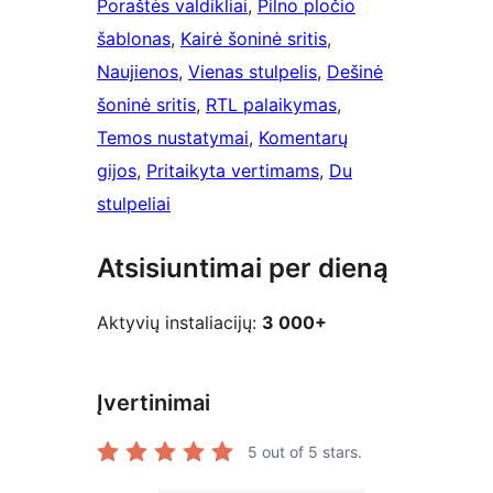
Poraštės valdikliai
, 
Pilno pločio
šablonas
, 
Kairė šoninė sritis
, 
Naujienos
, 
Vienas stulpelis
, 
Dešinė
šoninė sritis
, 
RTL palaikymas
, 
Temos nustatymai
, 
Komentarų
gijos
, 
Pritaikyta vertimams
, 
Du
stulpeliai
Atsisiuntimai per dieną
Aktyvių instaliacijų:
3 000+
Įvertinimai
5
out of 5 stars.