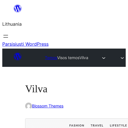
Eiti
prie
Lithuania
turinio
Parsisiųsti WordPress
Temos
Visos temos
Vilva
Vilva
Blossom Themes