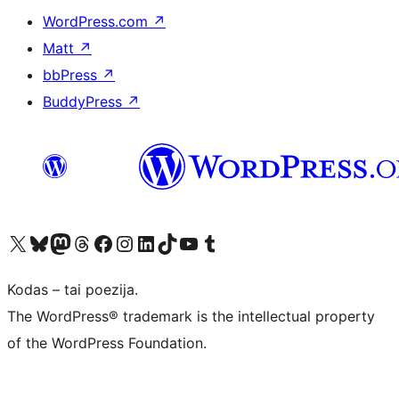
WordPress.com
↗
Matt
↗
bbPress
↗
BuddyPress
↗
Visit our X (formerly Twitter) account
Apsilankykite mūsų Bluesky paskyroje
Visit our Mastodon account
Apsilankykite mūsų Threads paskyroje
Visit our Facebook page
Visit our Instagram account
Visit our LinkedIn account
Apsilankykite mūsų TikTok paskyroje
Visit our YouTube channel
Apsilankykite mūsų Tumblr paskyroje
Kodas – tai poezija.
The WordPress® trademark is the intellectual property
of the WordPress Foundation.