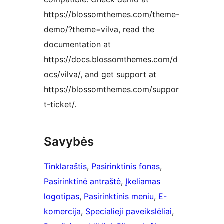
https://blossomthemes.com/theme-
demo/?theme=vilva, read the
documentation at
https://docs.blossomthemes.com/d
ocs/vilva/, and get support at
https://blossomthemes.com/suppor
t-ticket/.
Savybės
Tinklaraštis
, 
Pasirinktinis fonas
, 
Pasirinktinė antraštė
, 
Įkeliamas
logotipas
, 
Pasirinktinis meniu
, 
E-
komercija
, 
Specialieji paveikslėliai
, 