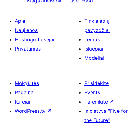
MagazineBook
Travel Food
Apie
Tinklalapių
Naujienos
pavyzdžiai
Hostingo tiekėjai
Temos
Privatumas
Įskiepiai
Modeliai
Mokykitės
Prisidėkite
Pagalba
Events
Kūrėjai
Paremkite
↗
WordPress.tv
↗
Iniciatyva "Five for
the Future"