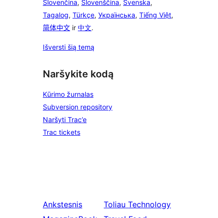
Slovenčina
,
Slovenščina
,
Svenska
,
Tagalog
,
Türkçe
,
Українська
,
Tiếng Việt
,
简体中文
ir
中文
.
Išversti šią temą
Naršykite kodą
Kūrimo žurnalas
Subversion repository
Naršyti Trac’e
Trac tickets
Ankstesnis
Toliau
Technology