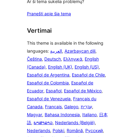
Ar ši tema sukelia problemų?
Pranešti apie šią temą
Vertimai
This theme is available in the following
languages:
العربية
,
Azərbaycan dili
,
Čeština
,
Deutsch
,
Ελληνικά
,
English
(Canada)
,
English (UK)
,
English (US)
,
Español de Argentina
,
Español de Chile
,
Español de Colombia
,
Español de
Ecuador
,
Español
,
Español de México
,
Español de Venezuela
,
Français du
Canada
,
Français
,
Galego
,
עִבְרִית
,
Magyar
,
Bahasa Indonesia
,
Italiano
,
日本
語
,
ພາສາລາວ
,
Nederlands (België)
,
Nederlands
,
Polski
,
Română
,
Русский
,