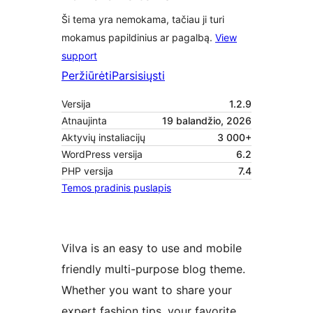
Ši tema yra nemokama, tačiau ji turi
mokamus papildinius ar pagalbą.
View
support
Peržiūrėti
Parsisiųsti
Versija
1.2.9
Atnaujinta
19 balandžio, 2026
Aktyvių instaliacijų
3 000+
WordPress versija
6.2
PHP versija
7.4
Temos pradinis puslapis
Vilva is an easy to use and mobile
friendly multi-purpose blog theme.
Whether you want to share your
expert fashion tips, your favorite