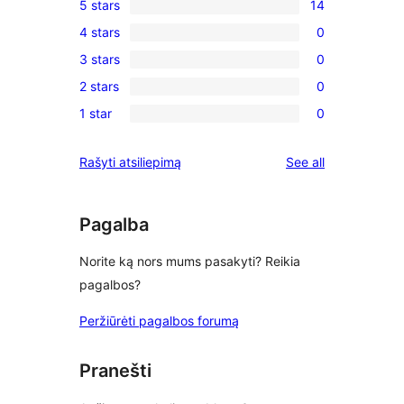
5 stars
14
14
4 stars
0
5-
0
3 stars
0
star
4-
0
reviews
2 stars
0
star
3-
0
reviews
1 star
0
star
2-
0
reviews
star
1-
reviews
Rašyti atsiliepimą
See all
reviews
star
reviews
Pagalba
Norite ką nors mums pasakyti? Reikia
pagalbos?
Peržiūrėti pagalbos forumą
Pranešti