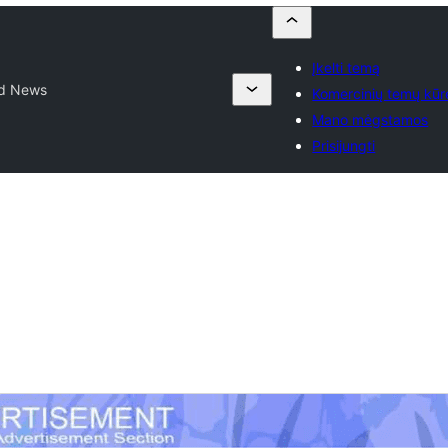
Įkelti temą
id News
Komercinių temų kūrė
Mano mėgstamos
Prisijungti