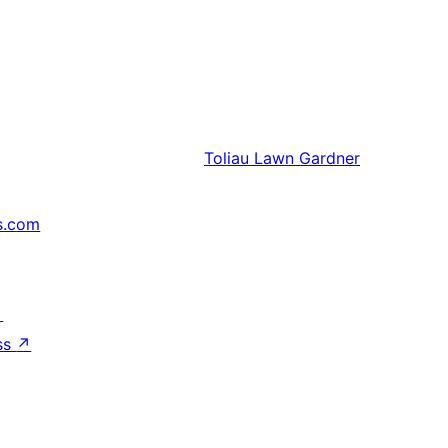
Toliau
Lawn Gardner
s.com
↗
ss
↗