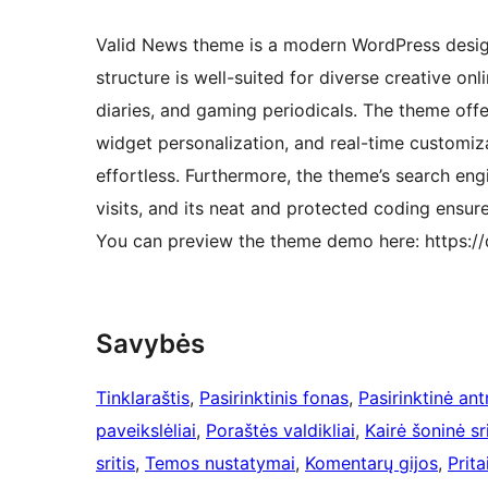
Valid News theme is a modern WordPress design
structure is well-suited for diverse creative onl
diaries, and gaming periodicals. The theme offe
widget personalization, and real-time customi
effortless. Furthermore, the theme’s search en
visits, and its neat and protected coding ensu
You can preview the theme demo here: https:
Savybės
Tinklaraštis
, 
Pasirinktinis fonas
, 
Pasirinktinė ant
paveikslėliai
, 
Poraštės valdikliai
, 
Kairė šoninė sri
sritis
, 
Temos nustatymai
, 
Komentarų gijos
, 
Prit