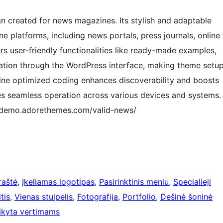
 created for news magazines. Its stylish and adaptable
ine platforms, including news portals, press journals, online
rs user-friendly functionalities like ready-made examples,
zation through the WordPress interface, making theme setu
gine optimized coding enhances discoverability and boosts
res seamless operation across various devices and systems.
//demo.adorethemes.com/valid-news/
raštė
, 
Įkeliamas logotipas
, 
Pasirinktinis meniu
, 
Specialieji
tis
, 
Vienas stulpelis
, 
Fotografija
, 
Portfolio
, 
Dešinė šoninė
aikyta vertimams