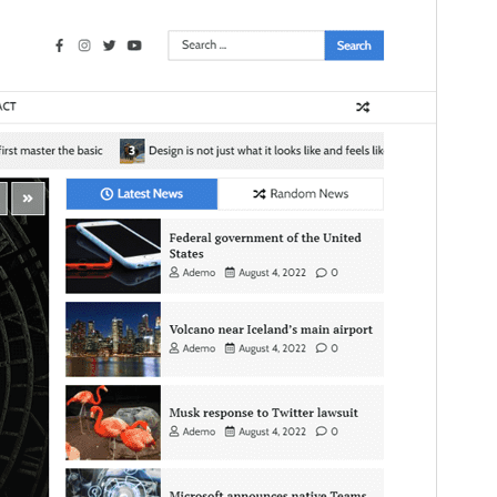
papildinius ar pagalbą.
View support
Peržiūrėti
Parsisiųsti
Tai temos
Fact News
potemė.
Versija
1.0.2
Atnaujinta
2 birželio, 2025
Aktyvių instaliacijų
90+
WordPress versija
5.0
PHP versija
7.4
Temos pradinis puslapis