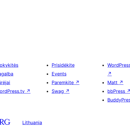
okykitės
Prisidėkite
WordPres
agalba
Events
↗
rėjai
Paremkite
↗
Matt
↗
ordPress.tv
↗
Swag
↗
bbPress
BuddyPre
Lithuania