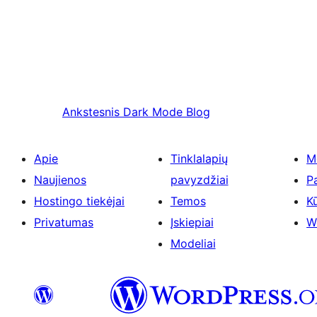
Ankstesnis
Dark Mode Blog
Apie
Tinklalapių
M
Naujienos
pavyzdžiai
P
Hostingo tiekėjai
Temos
Kū
Privatumas
Įskiepiai
W
Modeliai