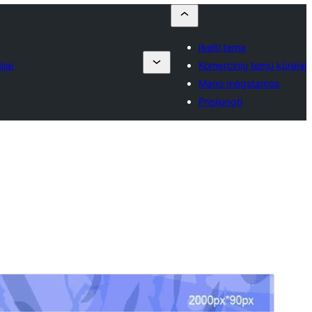
Įkelti temą
jai
Komercinių temų kūrėjai
Mano mėgstamos
Prisijungti
Komercinė tema
Ši tema yra nemokama, tačiau ji turi mokamus