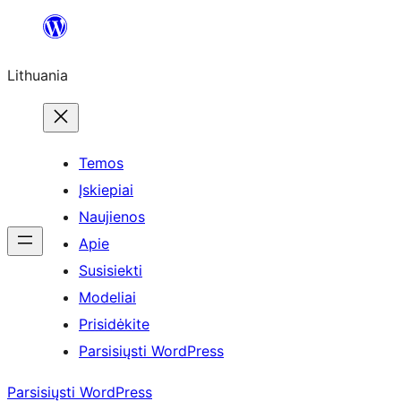
Eiti
prie
Lithuania
turinio
Temos
Įskiepiai
Naujienos
Apie
Susisiekti
Modeliai
Prisidėkite
Parsisiųsti WordPress
Parsisiųsti WordPress