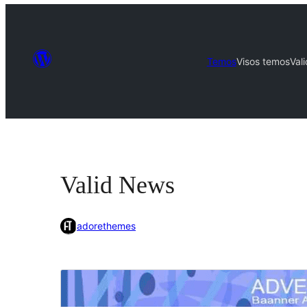
Temos
Visos temos
Val
Valid News
adorethemes