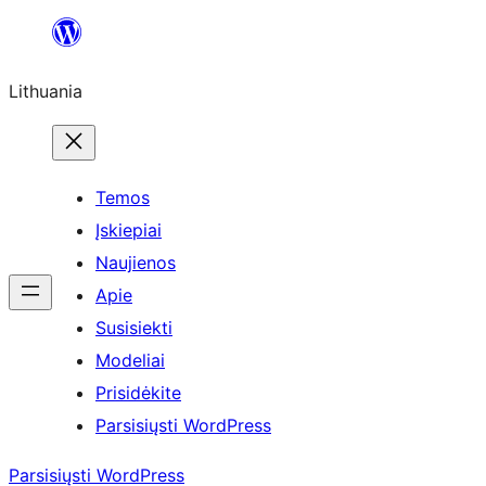
Eiti
prie
Lithuania
turinio
Temos
Įskiepiai
Naujienos
Apie
Susisiekti
Modeliai
Prisidėkite
Parsisiųsti WordPress
Parsisiųsti WordPress