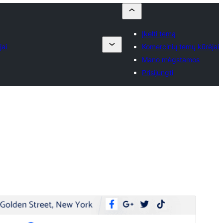
Įkelti temą
jai
Komercinių temų kūrėjai
Mano mėgstamos
Prisijungti
Peržiūrėti
Parsisiųsti