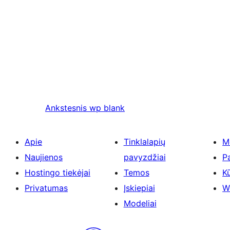
Ankstesnis
wp blank
Apie
Tinklalapių
M
Naujienos
pavyzdžiai
P
Hostingo tiekėjai
Temos
Kū
Privatumas
Įskiepiai
W
Modeliai