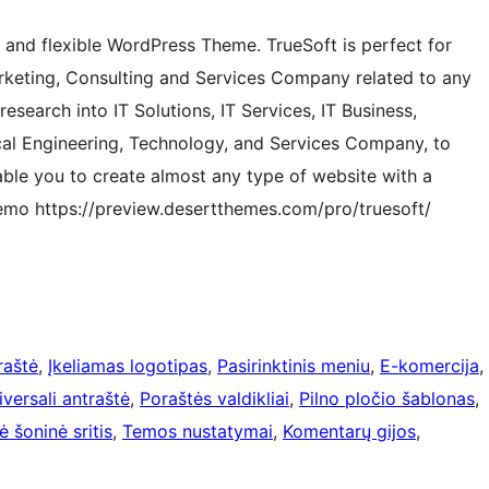
al and flexible WordPress Theme. TrueSoft is perfect for
Marketing, Consulting and Services Company related to any
search into IT Solutions, IT Services, IT Business,
ical Engineering, Technology, and Services Company, to
nable you to create almost any type of website with a
demo https://preview.desertthemes.com/pro/truesoft/
raštė
, 
Įkeliamas logotipas
, 
Pasirinktinis meniu
, 
E-komercija
, 
iversali antraštė
, 
Poraštės valdikliai
, 
Pilno pločio šablonas
, 
ė šoninė sritis
, 
Temos nustatymai
, 
Komentarų gijos
, 