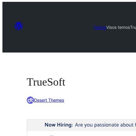
Temos
Visos temos
Tr
TrueSoft
Desert Themes