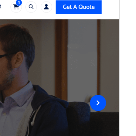
Tai temos
SoftMe
potemė.
Versija
1.1.8
Atnaujinta
5 rugpjūčio, 2026
Aktyvių instaliacijų
100+
WordPress versija
4.7
PHP versija
5.6
Temos pradinis puslapis