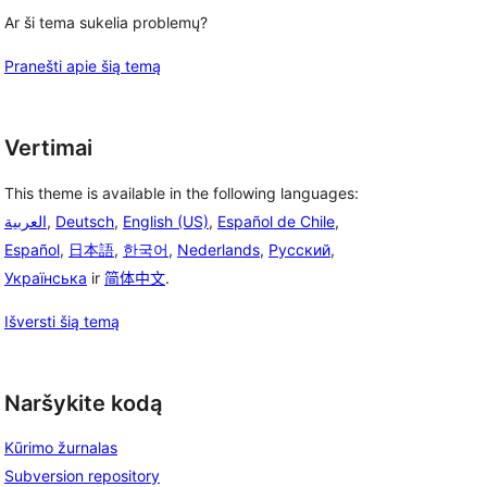
Ar ši tema sukelia problemų?
Pranešti apie šią temą
Vertimai
This theme is available in the following languages:
العربية
,
Deutsch
,
English (US)
,
Español de Chile
,
Español
,
日本語
,
한국어
,
Nederlands
,
Русский
,
Українська
ir
简体中文
.
Išversti šią temą
Naršykite kodą
Kūrimo žurnalas
Subversion repository