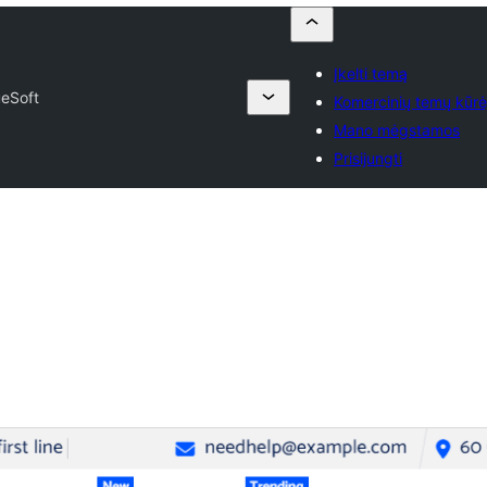
Įkelti temą
ueSoft
Komercinių temų kūrė
Mano mėgstamos
Prisijungti