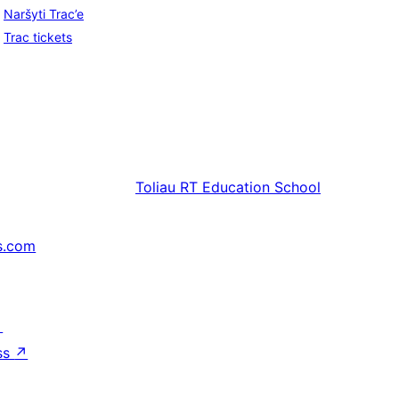
Naršyti Trac’e
Trac tickets
Toliau
RT Education School
s.com
↗
ss
↗