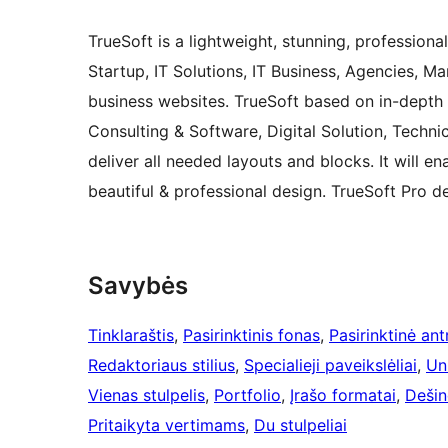
TrueSoft is a lightweight, stunning, profession
Startup, IT Solutions, IT Business, Agencies, 
business websites. TrueSoft based on in-depth re
Consulting & Software, Digital Solution, Techn
deliver all needed layouts and blocks. It will e
beautiful & professional design. TrueSoft Pro 
Savybės
Tinklaraštis
, 
Pasirinktinis fonas
, 
Pasirinktinė ant
Redaktoriaus stilius
, 
Specialieji paveikslėliai
, 
Un
Vienas stulpelis
, 
Portfolio
, 
Įrašo formatai
, 
Dešin
Pritaikyta vertimams
, 
Du stulpeliai