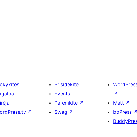
okykitės
Prisidėkite
WordPres
agalba
Events
↗
rėjai
Paremkite
↗
Matt
↗
ordPress.tv
↗
Swag
↗
bbPress
BuddyPre