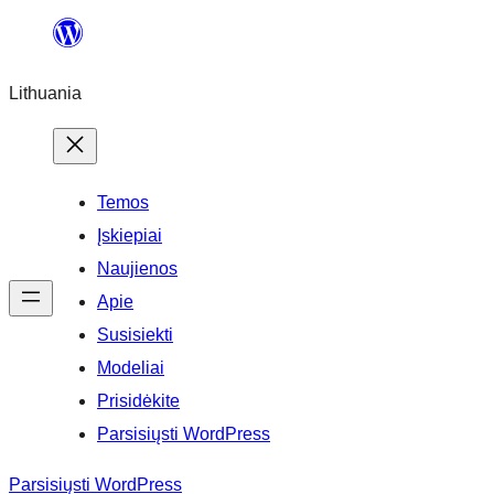
Eiti
prie
Lithuania
turinio
Temos
Įskiepiai
Naujienos
Apie
Susisiekti
Modeliai
Prisidėkite
Parsisiųsti WordPress
Parsisiųsti WordPress