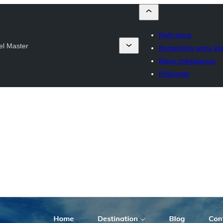
Įkelti temą
el Master
Komercinių temų kūr
Mano mėgstamos
Prisijungti