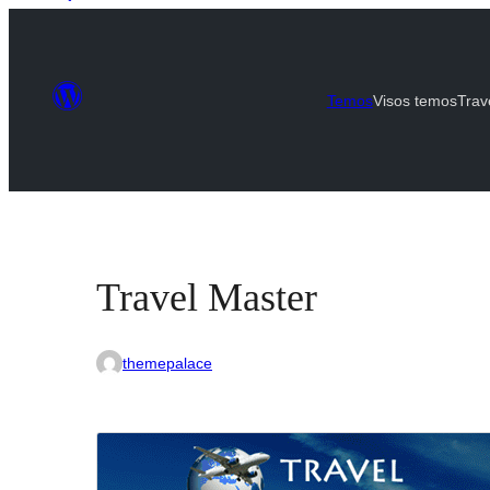
Temos
Visos temos
Trav
Travel Master
themepalace