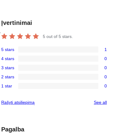
Įvertinimai
.
5
out of 5 stars.
5 stars
1
1
4 stars
0
5-
0
3 stars
0
star
4-
0
review
2 stars
0
star
3-
0
reviews
1 star
0
star
2-
0
reviews
star
1-
reviews
Rašyti atsiliepimą
See all
reviews
star
reviews
Pagalba