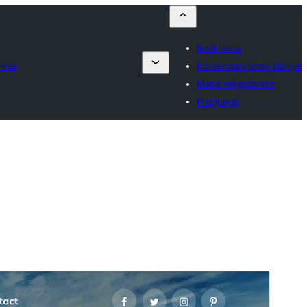
Įkelti temą
ėjai
Komercinių temų kūrėjai
Mano mėgstamos
Prisijungti
Peržiūrėti
Parsisiųsti