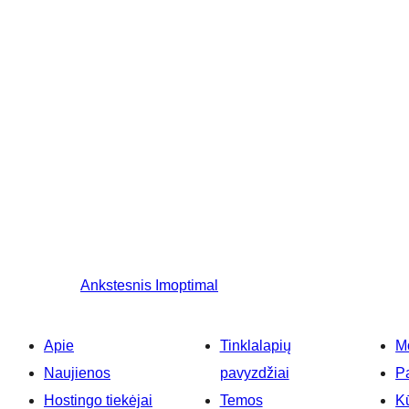
Ankstesnis
Imoptimal
Apie
Tinklalapių
M
Naujienos
pavyzdžiai
P
Hostingo tiekėjai
Temos
Kū