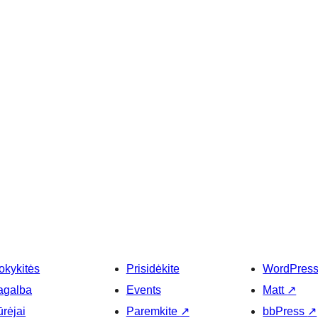
okykitės
Prisidėkite
WordPres
agalba
Events
Matt
↗
rėjai
Paremkite
↗
bbPress
↗