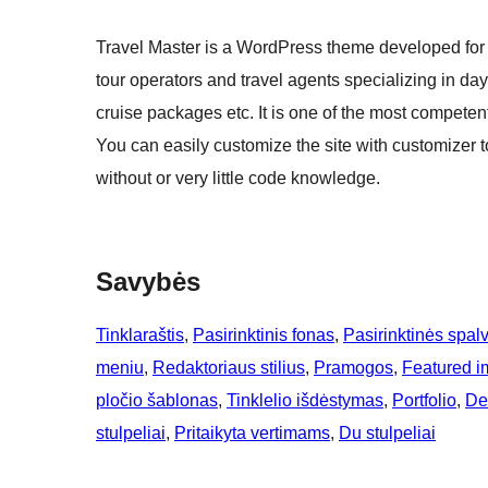
Travel Master is a WordPress theme developed for tr
tour operators and travel agents specializing in day
cruise packages etc. It is one of the most compet
You can easily customize the site with customizer 
without or very little code knowledge.
Savybės
Tinklaraštis
, 
Pasirinktinis fonas
, 
Pasirinktinės spal
meniu
, 
Redaktoriaus stilius
, 
Pramogos
, 
Featured i
pločio šablonas
, 
Tinklelio išdėstymas
, 
Portfolio
, 
Deš
stulpeliai
, 
Pritaikyta vertimams
, 
Du stulpeliai