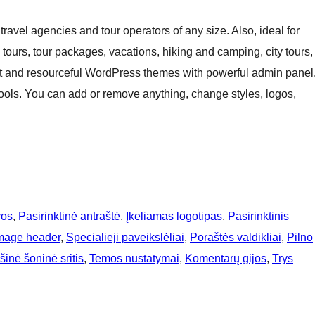
avel agencies and tour operators of any size. Also, ideal for
 tours, tour packages, vacations, hiking and camping, city tours,
ent and resourceful WordPress themes with powerful admin panel
tools. You can add or remove anything, change styles, logos,
vos
, 
Pasirinktinė antraštė
, 
Įkeliamas logotipas
, 
Pasirinktinis
mage header
, 
Specialieji paveikslėliai
, 
Poraštės valdikliai
, 
Pilno
inė šoninė sritis
, 
Temos nustatymai
, 
Komentarų gijos
, 
Trys