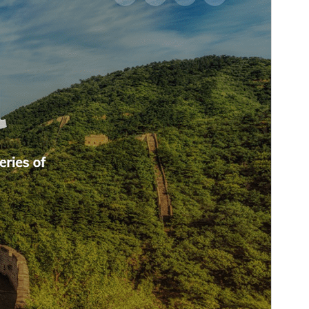
Versija
1.2.8
Atnaujinta
24 gegužės, 2026
Aktyvių instaliacijų
400+
WordPress versija
5.0
PHP versija
5.6
Temos pradinis puslapis