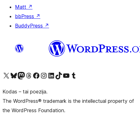
Matt
↗
bbPress
↗
BuddyPress
↗
Visit our X (formerly Twitter) account
Apsilankykite mūsų Bluesky paskyroje
Visit our Mastodon account
Apsilankykite mūsų Threads paskyroje
Visit our Facebook page
Visit our Instagram account
Visit our LinkedIn account
Apsilankykite mūsų TikTok paskyroje
Visit our YouTube channel
Apsilankykite mūsų Tumblr paskyroje
Kodas – tai poezija.
The WordPress® trademark is the intellectual property of
the WordPress Foundation.