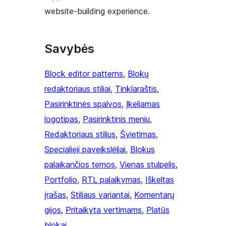
website-building experience.
Savybės
Block editor patterns
, 
Blokų
redaktoriaus stiliai
, 
Tinklaraštis
, 
Pasirinktinės spalvos
, 
Įkeliamas
logotipas
, 
Pasirinktinis meniu
, 
Redaktoriaus stilius
, 
Švietimas
, 
Specialieji paveikslėliai
, 
Blokus
palaikančios temos
, 
Vienas stulpelis
, 
Portfolio
, 
RTL palaikymas
, 
Iškeltas
įrašas
, 
Stiliaus variantai
, 
Komentarų
gijos
, 
Pritaikyta vertimams
, 
Platūs
blokai