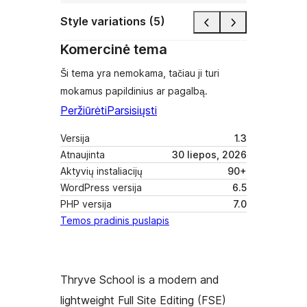
Style variations (5)
Komercinė tema
Ši tema yra nemokama, tačiau ji turi
mokamus papildinius ar pagalbą.
Peržiūrėti
Parsisiųsti
Versija
1.3
Atnaujinta
30 liepos, 2026
Aktyvių instaliacijų
90+
WordPress versija
6.5
PHP versija
7.0
Temos pradinis puslapis
Thryve School is a modern and
lightweight Full Site Editing (FSE)