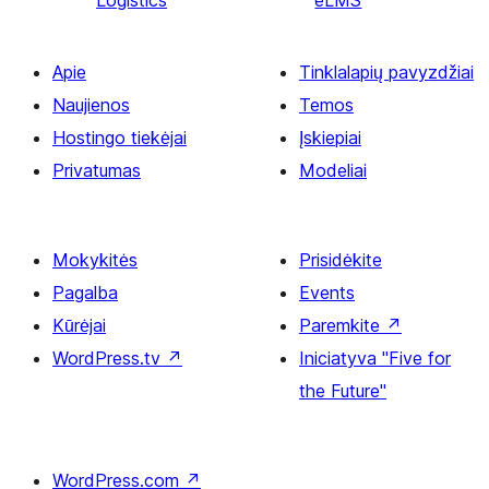
Logistics
eLMS
Apie
Tinklalapių pavyzdžiai
Naujienos
Temos
Hostingo tiekėjai
Įskiepiai
Privatumas
Modeliai
Mokykitės
Prisidėkite
Pagalba
Events
Kūrėjai
Paremkite
↗
WordPress.tv
↗
Iniciatyva "Five for
the Future"
WordPress.com
↗