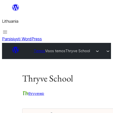
Eiti
prie
Lithuania
turinio
Parsisiųsti WordPress
Temos
Visos temos
Thryve School
Thryve School
thryvewp