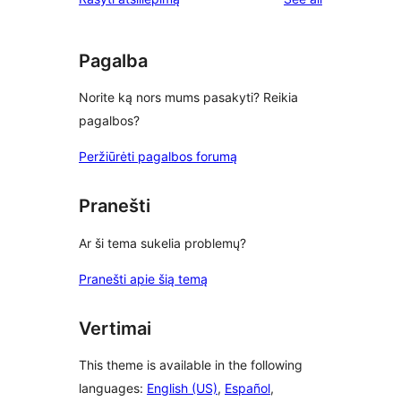
reviews
star
reviews
Pagalba
Norite ką nors mums pasakyti? Reikia
pagalbos?
Peržiūrėti pagalbos forumą
Pranešti
Ar ši tema sukelia problemų?
Pranešti apie šią temą
Vertimai
This theme is available in the following
languages:
English (US)
,
Español
,