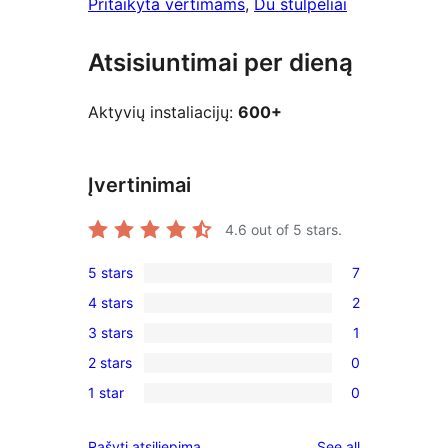
Pritaikyta vertimams
, 
Du stulpeliai
Atsisiuntimai per dieną
Aktyvių instaliacijų:
600+
Įvertinimai
4.6
out of 5 stars.
5 stars
7
7
4 stars
2
5-
2
3 stars
1
star
4-
1
reviews
2 stars
0
star
3-
0
reviews
1 star
0
star
2-
0
review
star
1-
reviews
Rašyti atsiliepimą
See all