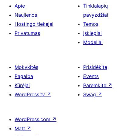
Apie
Tinklalapių
Naujienos
pavyzdžiai
Hostingo tiekėjai
Temos
Privatumas
Įskiepiai
Modeliai
Mokykitės
Prisidėkite
Pagalba
Events
Kūrėjai
Paremkite
↗
WordPress.tv
↗
Swag
↗
WordPress.com
↗
Matt
↗