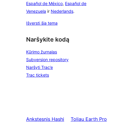
Español de México
,
Español de
Venezuela
ir
Nederlands
.
Išversti šią temą
Naršykite kodą
Kūrimo žurnalas
Subversion repository
Naršyti Trac’e
Trac tickets
Ankstesnis
Hashi
Toliau
Earth Pro