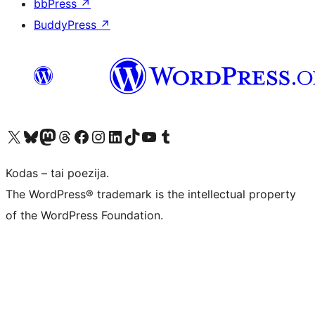
bbPress
↗
BuddyPress
↗
Visit our X (formerly Twitter) account
Apsilankykite mūsų Bluesky paskyroje
Visit our Mastodon account
Apsilankykite mūsų Threads paskyroje
Visit our Facebook page
Visit our Instagram account
Visit our LinkedIn account
Apsilankykite mūsų TikTok paskyroje
Visit our YouTube channel
Apsilankykite mūsų Tumblr paskyroje
Kodas – tai poezija.
The WordPress® trademark is the intellectual property
of the WordPress Foundation.