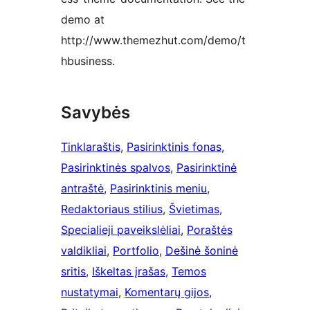
demo at
http://www.themezhut.com/demo/t
hbusiness.
Savybės
Tinklaraštis
, 
Pasirinktinis fonas
, 
Pasirinktinės spalvos
, 
Pasirinktinė
antraštė
, 
Pasirinktinis meniu
, 
Redaktoriaus stilius
, 
Švietimas
, 
Specialieji paveikslėliai
, 
Poraštės
valdikliai
, 
Portfolio
, 
Dešinė šoninė
sritis
, 
Iškeltas įrašas
, 
Temos
nustatymai
, 
Komentarų gijos
, 