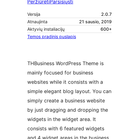
Peržiūrėti
Parsisiųsti
Versija
2.0.7
Atnaujinta
21 sausio, 2019
Aktyvių instaliacijų
600+
Temos pradinis puslapis
THBusiness WordPress Theme is
mainly focused for business
websites while it consists with a
simple elegant blog layout. You can
simply create a business website
by just dragging and dropping the
widgets in the widget area. It
consists with 6 featured widgets
and 4 widget areas in the business