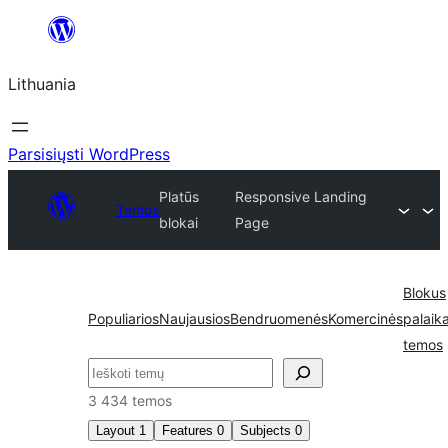
Eiti
prie
Lithuania
turinio
Parsisiųsti WordPress
Platūs
Responsive Landing
Temos
blokai
Page
Blokus
Populiarios
Naujausios
Bendruomenės
Komercinės
palaik
temos
Paieška
3 434 temos
Layout
1
Features
0
Subjects
0