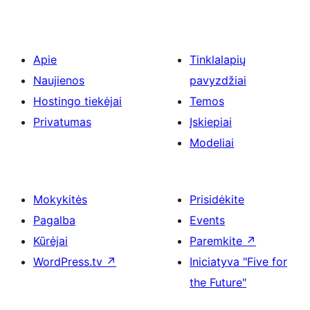
Apie
Tinklalapių
Naujienos
pavyzdžiai
Hostingo tiekėjai
Temos
Privatumas
Įskiepiai
Modeliai
Mokykitės
Prisidėkite
Pagalba
Events
Kūrėjai
Paremkite
↗
WordPress.tv
↗
Iniciatyva "Five for
the Future"