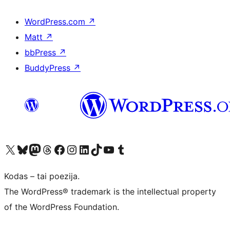
WordPress.com
↗
Matt
↗
bbPress
↗
BuddyPress
↗
Visit our X (formerly Twitter) account
Apsilankykite mūsų Bluesky paskyroje
Visit our Mastodon account
Apsilankykite mūsų Threads paskyroje
Visit our Facebook page
Visit our Instagram account
Visit our LinkedIn account
Apsilankykite mūsų TikTok paskyroje
Visit our YouTube channel
Apsilankykite mūsų Tumblr paskyroje
Kodas – tai poezija.
The WordPress® trademark is the intellectual property
of the WordPress Foundation.