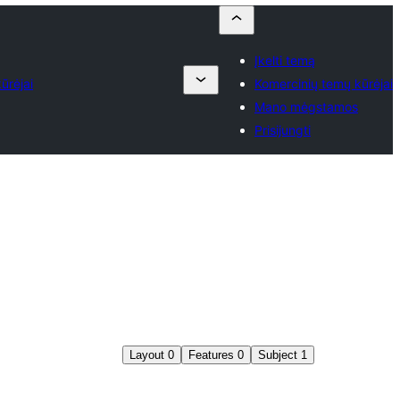
Įkelti temą
ūrėjai
Komercinių temų kūrėjai
Mano mėgstamos
Prisijungti
Layout
0
Features
0
Subject
1