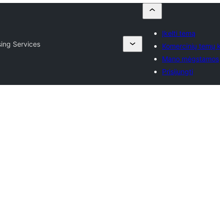
Įkelti temą
sing Services
Komercinių temų k
Mano mėgstamos
Prisijungti