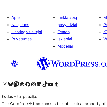
Apie
Tinklalapių
M
Naujienos
pavyzdžiai
P
Hostingo tiekėjai
Temos
Kū
Privatumas
Įskiepiai
W
Modeliai
Visit our X (formerly Twitter) account
Apsilankykite mūsų Bluesky paskyroje
Visit our Mastodon account
Apsilankykite mūsų Threads paskyroje
Visit our Facebook page
Visit our Instagram account
Visit our LinkedIn account
Apsilankykite mūsų TikTok paskyroje
Visit our YouTube channel
Apsilankykite mūsų Tumblr paskyroje
Kodas – tai poezija.
The WordPress® trademark is the intellectual property of