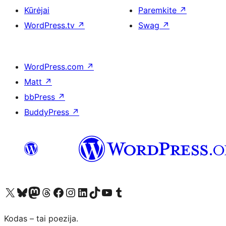
Kūrėjai
Paremkite
↗
WordPress.tv
↗
Swag
↗
WordPress.com
↗
Matt
↗
bbPress
↗
BuddyPress
↗
Visit our X (formerly Twitter) account
Apsilankykite mūsų Bluesky paskyroje
Visit our Mastodon account
Apsilankykite mūsų Threads paskyroje
Visit our Facebook page
Visit our Instagram account
Visit our LinkedIn account
Apsilankykite mūsų TikTok paskyroje
Visit our YouTube channel
Apsilankykite mūsų Tumblr paskyroje
Kodas – tai poezija.