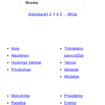
Roseta
Ankstesnė
1
2
3
4
5
…
8
Kita
Apie
Tinklalapių
Naujienos
pavyzdžiai
Hostingo tiekėjai
Temos
Privatumas
Įskiepiai
Modeliai
Mokykitės
Prisidėkite
Pagalba
Events