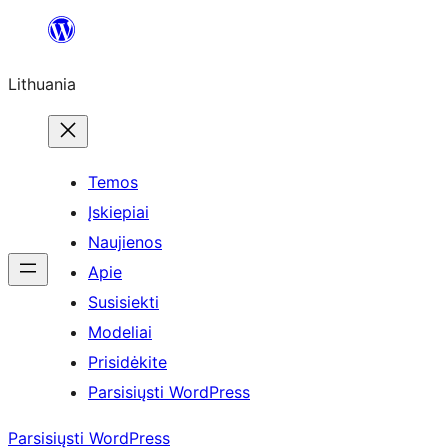
Eiti
prie
Lithuania
turinio
Temos
Įskiepiai
Naujienos
Apie
Susisiekti
Modeliai
Prisidėkite
Parsisiųsti WordPress
Parsisiųsti WordPress