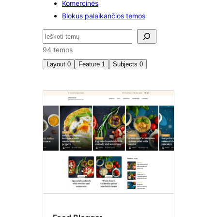
Komercinės
Blokus palaikančios temos
Paieška
94 temos
Layout
0
Feature
1
Subjects
0
Front
page
posting