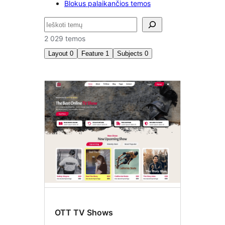
Blokus palaikančios temos
Paieška
2 029 temos
Layout
0
Feature
1
Subjects
0
Featured
image
header
OTT TV Shows