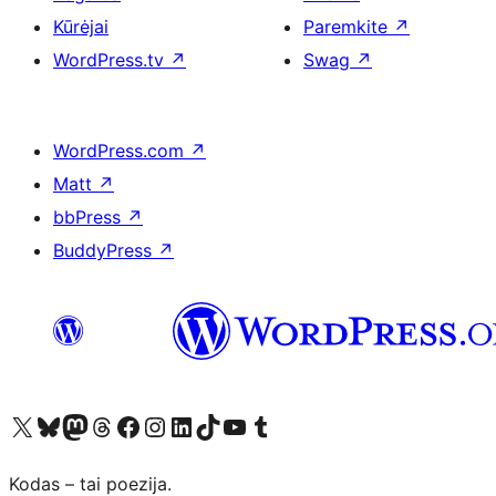
Kūrėjai
Paremkite
↗
WordPress.tv
↗
Swag
↗
WordPress.com
↗
Matt
↗
bbPress
↗
BuddyPress
↗
Visit our X (formerly Twitter) account
Apsilankykite mūsų Bluesky paskyroje
Visit our Mastodon account
Apsilankykite mūsų Threads paskyroje
Visit our Facebook page
Visit our Instagram account
Visit our LinkedIn account
Apsilankykite mūsų TikTok paskyroje
Visit our YouTube channel
Apsilankykite mūsų Tumblr paskyroje
Kodas – tai poezija.