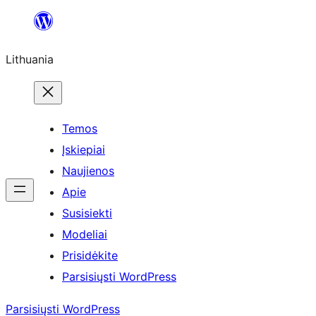
Eiti
prie
Lithuania
turinio
Temos
Įskiepiai
Naujienos
Apie
Susisiekti
Modeliai
Prisidėkite
Parsisiųsti WordPress
Parsisiųsti WordPress