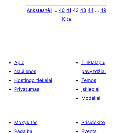
Ankstesnė
1
…
40
41
42
43
44
…
49
Kita
Apie
Tinklalapių
Naujienos
pavyzdžiai
Hostingo tiekėjai
Temos
Privatumas
Įskiepiai
Modeliai
Mokykitės
Prisidėkite
Pagalba
Events