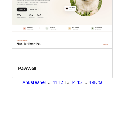
PawWell
Ankstesnė
1
…
11
12
13
14
15
…
49
Kita