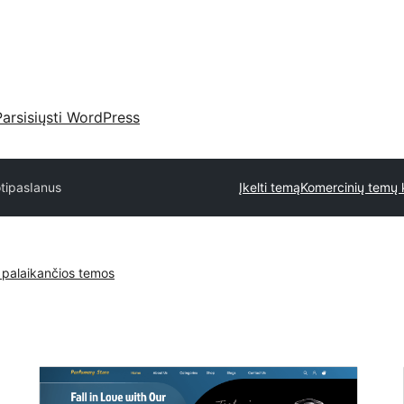
Parsisiųsti WordPress
otipas
Ianus
Įkelti temą
Komercinių temų k
 palaikančios temos