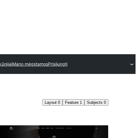
ūrėjai
Mano mėgstamos
Prisijungti
Layout
0
Feature
1
Subjects
0