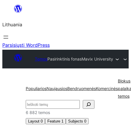
Eiti
prie
Lithuania
turinio
Parsisiųsti WordPress
Temos
Pasirinktinis fonas
Mavix University
Blokus
Populiarios
Naujausios
Bendruomenės
Komercinės
palaik
temos
Paieška
6 882 temos
Layout
0
Feature
1
Subjects
0