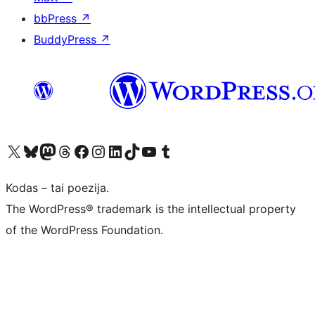
bbPress
↗
BuddyPress
↗
Visit our X (formerly Twitter) account
Apsilankykite mūsų Bluesky paskyroje
Visit our Mastodon account
Apsilankykite mūsų Threads paskyroje
Visit our Facebook page
Visit our Instagram account
Visit our LinkedIn account
Apsilankykite mūsų TikTok paskyroje
Visit our YouTube channel
Apsilankykite mūsų Tumblr paskyroje
Kodas – tai poezija.
The WordPress® trademark is the intellectual property
of the WordPress Foundation.