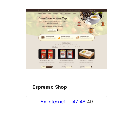
Espresso Shop
Ankstesnė
1
…
47
48
49