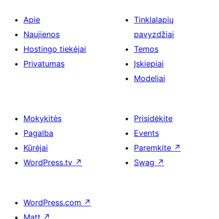
Apie
Tinklalapių
Naujienos
pavyzdžiai
Hostingo tiekėjai
Temos
Privatumas
Įskiepiai
Modeliai
Mokykitės
Prisidėkite
Pagalba
Events
Kūrėjai
Paremkite
↗
WordPress.tv
↗
Swag
↗
WordPress.com
↗
Matt
↗