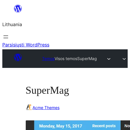
Eiti
prie
Lithuania
turinio
Parsisiųsti WordPress
Temos
Visos temos
SuperMag
SuperMag
Acme Themes