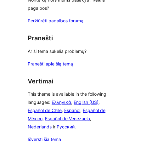
pagalbos?
Peržiūrėti pagalbos forumą
Pranešti
Ar ši tema sukelia problemų?
Pranešti apie šią temą
Vertimai
This theme is available in the following
languages:
Ελληνικά
,
English (US)
,
Español de Chile
,
Español
,
Español de
México
,
Español de Venezuela
,
Nederlands
ir
Русский
.
Išversti šią temą