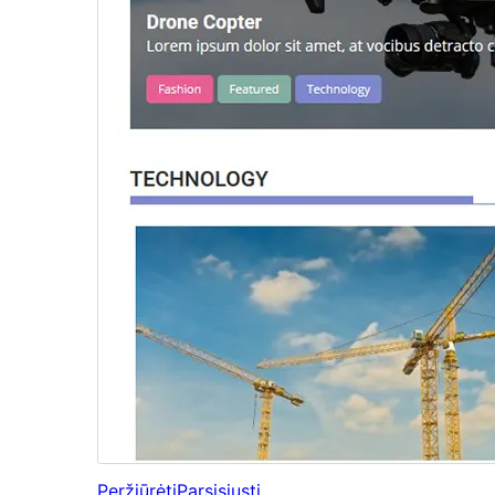
Peržiūrėti
Parsisiųsti