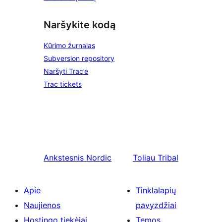
Naršykite kodą
Kūrimo žurnalas
Subversion repository
Naršyti Trac’e
Trac tickets
Ankstesnis
Nordic
Toliau
Tribal
Apie
Tinklalapių
Naujienos
pavyzdžiai
Hostingo tiekėjai
Temos