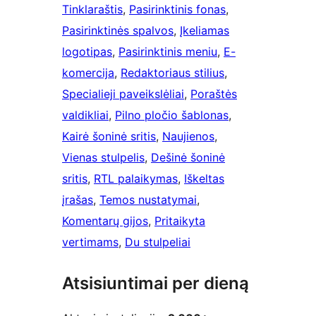
Tinklaraštis
, 
Pasirinktinis fonas
, 
Pasirinktinės spalvos
, 
Įkeliamas
logotipas
, 
Pasirinktinis meniu
, 
E-
komercija
, 
Redaktoriaus stilius
, 
Specialieji paveikslėliai
, 
Poraštės
valdikliai
, 
Pilno pločio šablonas
, 
Kairė šoninė sritis
, 
Naujienos
, 
Vienas stulpelis
, 
Dešinė šoninė
sritis
, 
RTL palaikymas
, 
Iškeltas
įrašas
, 
Temos nustatymai
, 
Komentarų gijos
, 
Pritaikyta
vertimams
, 
Du stulpeliai
Atsisiuntimai per dieną