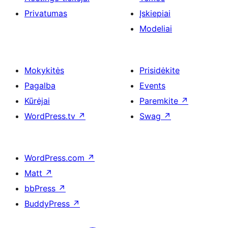
Privatumas
Įskiepiai
Modeliai
Mokykitės
Prisidėkite
Pagalba
Events
Kūrėjai
Paremkite
↗
WordPress.tv
↗
Swag
↗
WordPress.com
↗
Matt
↗
bbPress
↗
BuddyPress
↗