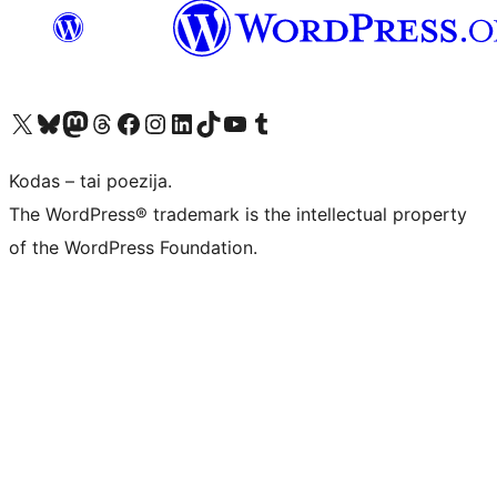
Visit our X (formerly Twitter) account
Apsilankykite mūsų Bluesky paskyroje
Visit our Mastodon account
Apsilankykite mūsų Threads paskyroje
Visit our Facebook page
Visit our Instagram account
Visit our LinkedIn account
Apsilankykite mūsų TikTok paskyroje
Visit our YouTube channel
Apsilankykite mūsų Tumblr paskyroje
Kodas – tai poezija.
The WordPress® trademark is the intellectual property
of the WordPress Foundation.