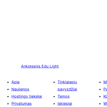
Ankstesnis
Edu Light
Apie
Tinklalapių
M
Naujienos
pavyzdžiai
P
Hostingo tiekėjai
Temos
Kū
Privatumas
Įskiepiai
W