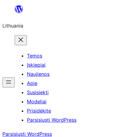
Eiti
prie
Lithuania
turinio
Temos
Įskiepiai
Naujienos
Apie
Susisiekti
Modeliai
Prisidėkite
Parsisiųsti WordPress
Parsisiųsti WordPress