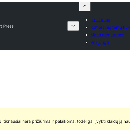
Įkelti temą
rt Press
Komercinių temų kūrė
Mano mėgstamos
Prisijungti
 Ji tikriausiai nėra prižiūrima ir palaikoma, todėl gali įvykti klaidų ją