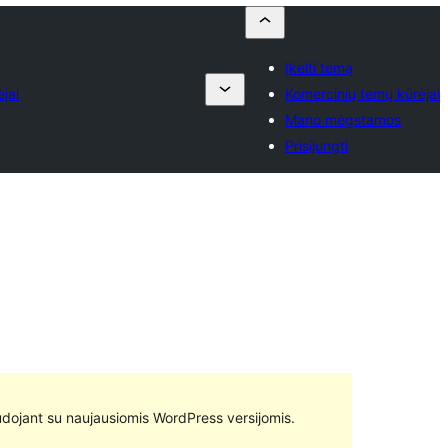
Įkelti temą
jai
Komercinių temų kūrėjai
Mano mėgstamos
Prisijungti
 naudojant su naujausiomis WordPress versijomis.