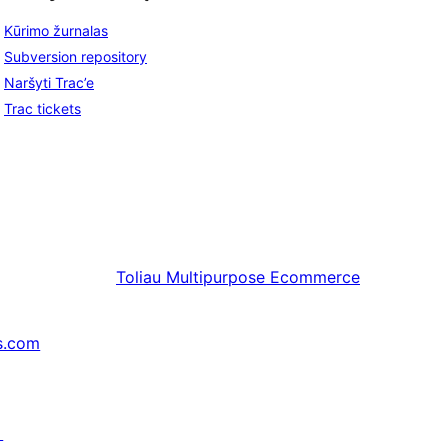
Kūrimo žurnalas
Subversion repository
Naršyti Trac’e
Trac tickets
Toliau
Multipurpose Ecommerce
s.com
↗