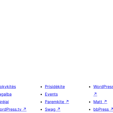
okykitės
Prisidėkite
WordPres
agalba
Events
↗
rėjai
Paremkite
↗
Matt
↗
ordPress.tv
↗
Swag
↗
bbPress