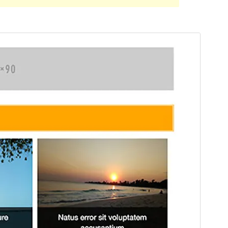
Peržiūrėti
Parsisiųsti
Versija
1.3.4
Atnaujinta
9 kovo, 2020
Aktyvių instaliacijų
Mažiau nei 10
WordPress versija
4.8.0
PHP versija
5.2.4
Temos pradinis puslapis