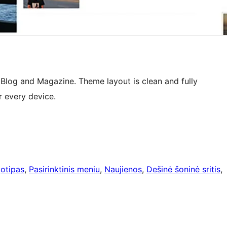
 Blog and Magazine. Theme layout is clean and fully
r every device.
gotipas
, 
Pasirinktinis meniu
, 
Naujienos
, 
Dešinė šoninė sritis
, 