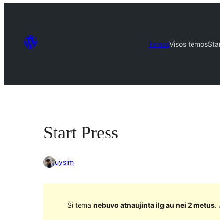
Temos
Visos temos
Sta
Start Press
uysim
Ši tema
nebuvo atnaujinta ilgiau nei 2 metus
.