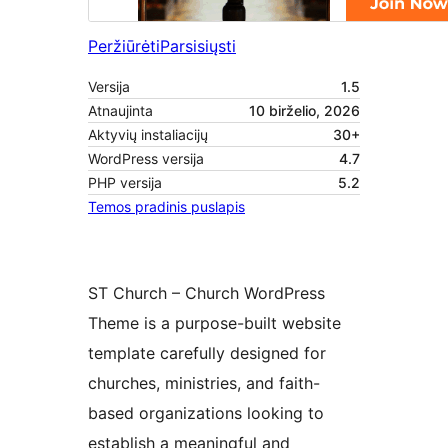
Peržiūrėti
Parsisiųsti
Versija
1.5
Atnaujinta
10 birželio, 2026
Aktyvių instaliacijų
30+
WordPress versija
4.7
PHP versija
5.2
Temos pradinis puslapis
ST Church – Church WordPress
Theme is a purpose-built website
template carefully designed for
churches, ministries, and faith-
based organizations looking to
establish a meaningful and