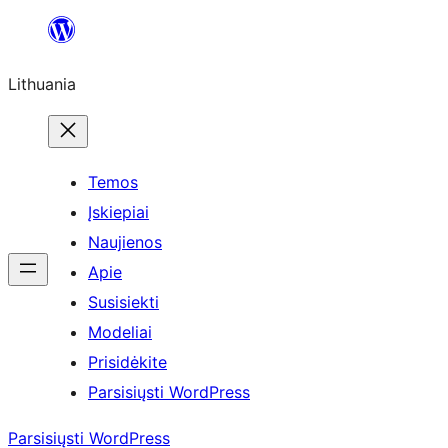
Eiti
prie
Lithuania
turinio
Temos
Įskiepiai
Naujienos
Apie
Susisiekti
Modeliai
Prisidėkite
Parsisiųsti WordPress
Parsisiųsti WordPress