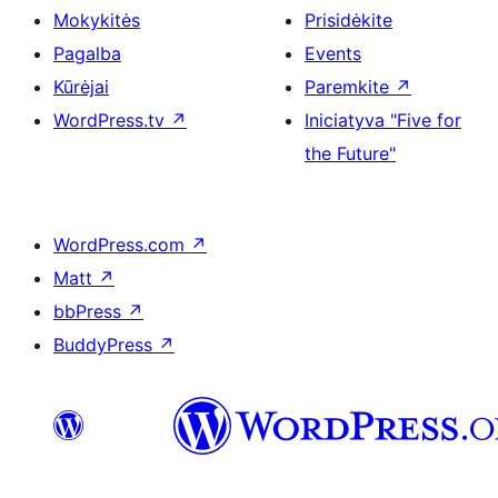
Mokykitės
Prisidėkite
Pagalba
Events
Kūrėjai
Paremkite
↗
WordPress.tv
↗
Iniciatyva "Five for
the Future"
WordPress.com
↗
Matt
↗
bbPress
↗
BuddyPress
↗