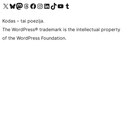
Visit our X (formerly Twitter) account
Apsilankykite mūsų Bluesky paskyroje
Visit our Mastodon account
Apsilankykite mūsų Threads paskyroje
Visit our Facebook page
Visit our Instagram account
Visit our LinkedIn account
Apsilankykite mūsų TikTok paskyroje
Visit our YouTube channel
Apsilankykite mūsų Tumblr paskyroje
Kodas – tai poezija.
The WordPress® trademark is the intellectual property
of the WordPress Foundation.