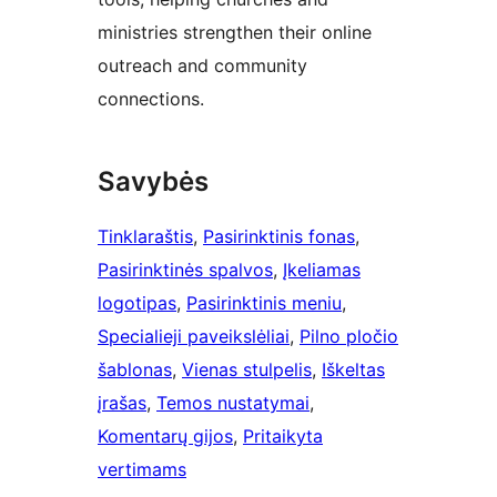
ministries strengthen their online
outreach and community
connections.
Savybės
Tinklaraštis
, 
Pasirinktinis fonas
, 
Pasirinktinės spalvos
, 
Įkeliamas
logotipas
, 
Pasirinktinis meniu
, 
Specialieji paveikslėliai
, 
Pilno pločio
šablonas
, 
Vienas stulpelis
, 
Iškeltas
įrašas
, 
Temos nustatymai
, 
Komentarų gijos
, 
Pritaikyta
vertimams