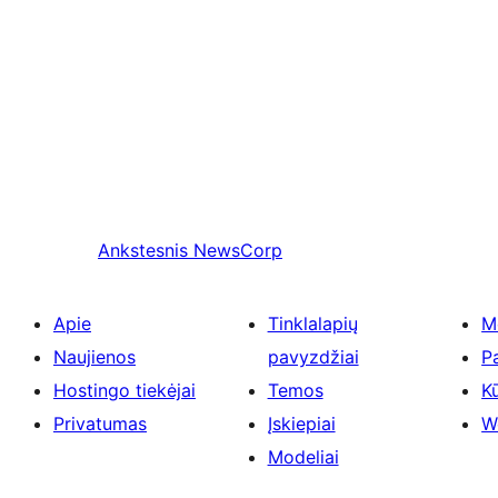
Ankstesnis
NewsCorp
Apie
Tinklalapių
M
Naujienos
pavyzdžiai
P
Hostingo tiekėjai
Temos
Kū
Privatumas
Įskiepiai
W
Modeliai