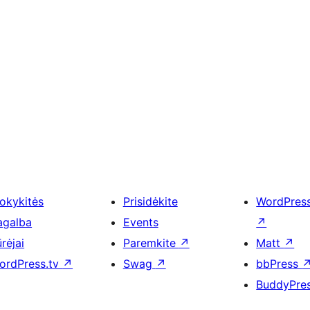
okykitės
Prisidėkite
WordPres
agalba
Events
↗
rėjai
Paremkite
↗
Matt
↗
ordPress.tv
↗
Swag
↗
bbPress
BuddyPre