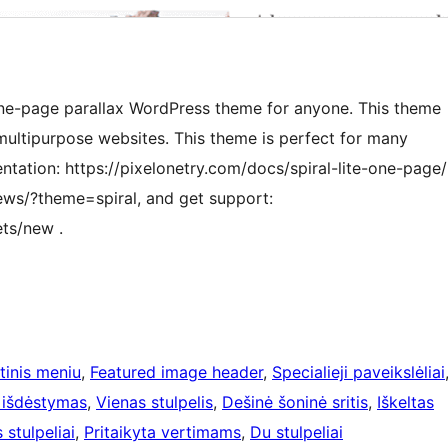
 one-page parallax WordPress theme for anyone. This theme
 multipurpose websites. This theme is perfect for many
ntation: https://pixelonetry.com/docs/spiral-lite-one-page/
ews/?theme=spiral, and get support:
ets/new .
tinis meniu
, 
Featured image header
, 
Specialieji paveikslėliai
o išdėstymas
, 
Vienas stulpelis
, 
Dešinė šoninė sritis
, 
Iškeltas
 stulpeliai
, 
Pritaikyta vertimams
, 
Du stulpeliai