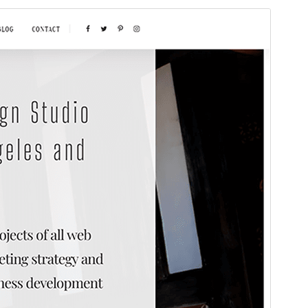
Peržiūrėti
Parsisiųsti
Tai temos
Spiral Lite One Page
potemė.
Versija
1.1.2
Atnaujinta
13 kovo, 2026
Aktyvių instaliacijų
Mažiau nei 10
PHP versija
5.6
Temos pradinis puslapis