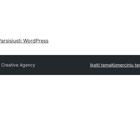
Parsisiųsti WordPress
l Creative Agency
Įkelti temą
Komercinių te