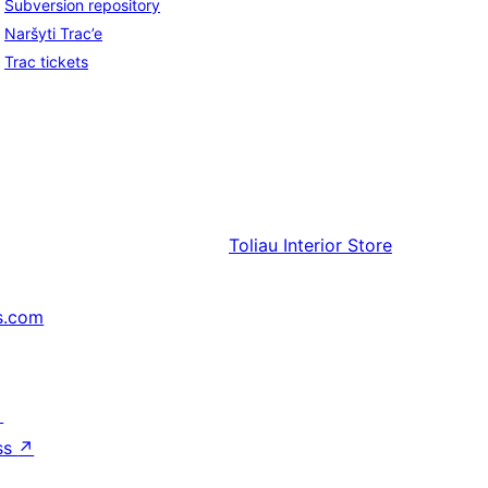
Subversion repository
Naršyti Trac’e
Trac tickets
Toliau
Interior Store
s.com
↗
ss
↗