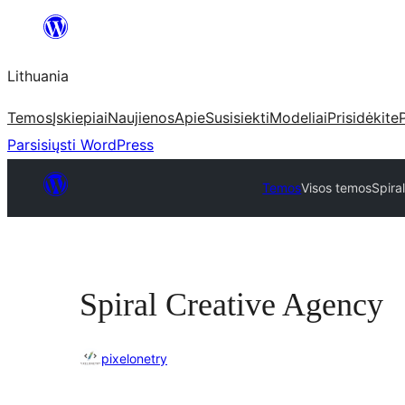
Eiti
prie
Lithuania
turinio
Temos
Įskiepiai
Naujienos
Apie
Susisiekti
Modeliai
Prisidėkite
Parsisiųsti WordPress
Temos
Visos temos
Spira
Spiral Creative Agency
pixelonetry