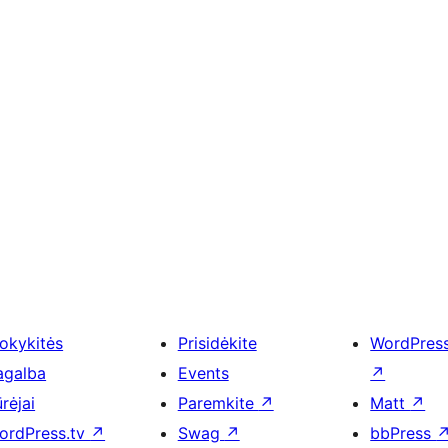
okykitės
Prisidėkite
WordPres
agalba
Events
↗
rėjai
Paremkite
↗
Matt
↗
ordPress.tv
↗
Swag
↗
bbPress