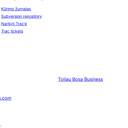
Kūrimo žurnalas
Subversion repository
Naršyti Trac’e
Trac tickets
Toliau
Bosa Business
s.com
↗