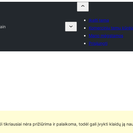
Įkelti temą
lain
Komercinių temų kūrėja
Mano mėgstamos
Prisijungti
 Ji tikriausiai nėra prižiūrima ir palaikoma, todėl gali įvykti klaidų ją