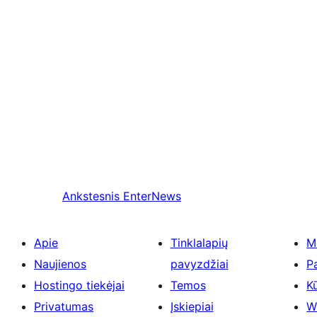
Ankstesnis
EnterNews
Apie
Tinklalapių
M
Naujienos
pavyzdžiai
P
Hostingo tiekėjai
Temos
Kū
Privatumas
Įskiepiai
W