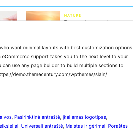
 who want minimal layouts with best customization options
th eCommerce support takes you to the next level to your
can use any page builder to build multiple sections to
https://demo.themecentury.com/wpthemes/slain/
palvos
, 
Pasirinktinė antraštė
, 
Įkeliamas logotipas
, 
ikslėliai
, 
Universali antraštė
, 
Maistas ir gėrimai
, 
Poraštės