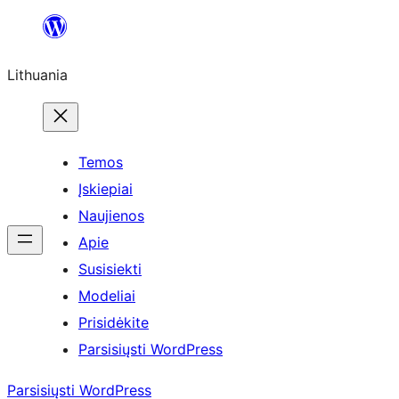
Eiti
prie
Lithuania
turinio
Temos
Įskiepiai
Naujienos
Apie
Susisiekti
Modeliai
Prisidėkite
Parsisiųsti WordPress
Parsisiųsti WordPress