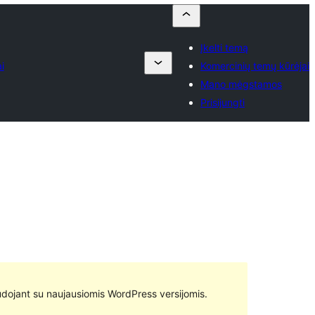
Įkelti temą
i
Komercinių temų kūrėjai
Mano mėgstamos
Prisijungti
 naudojant su naujausiomis WordPress versijomis.