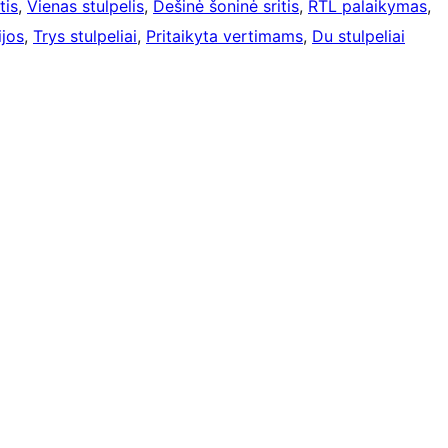
tis
, 
Vienas stulpelis
, 
Dešinė šoninė sritis
, 
RTL palaikymas
, 
jos
, 
Trys stulpeliai
, 
Pritaikyta vertimams
, 
Du stulpeliai