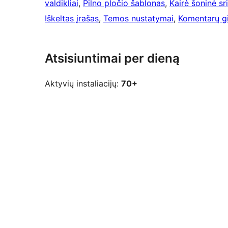
valdikliai
, 
Pilno pločio šablonas
, 
Kairė šoninė sri
Iškeltas įrašas
, 
Temos nustatymai
, 
Komentarų gi
Atsisiuntimai per dieną
Aktyvių instaliacijų:
70+