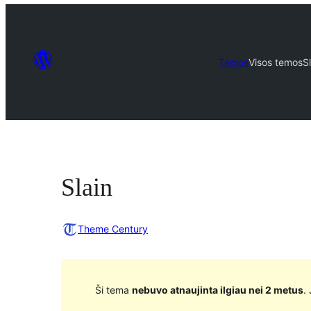
Temos
Visos temos
S
Slain
Theme Century
Ši tema
nebuvo atnaujinta ilgiau nei 2 metus
.