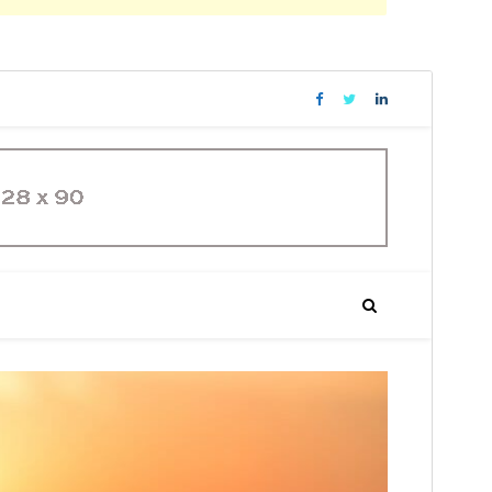
Peržiūrėti
Parsisiųsti
Versija
1.0.5
Atnaujinta
29 kovo, 2021
Aktyvių instaliacijų
70+
WordPress versija
4.7
PHP versija
5.3
Temos pradinis puslapis