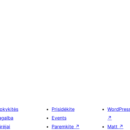
okykitės
Prisidėkite
WordPres
agalba
Events
↗
rėjai
Paremkite
↗
Matt
↗