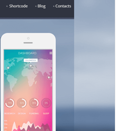
papildinius ar pagalbą.
View support
Peržiūrėti
Parsisiųsti
Versija
1.12
Atnaujinta
5 kovo, 2026
Aktyvių instaliacijų
40+
WordPress versija
5.3
PHP versija
5.6
Temos pradinis puslapis