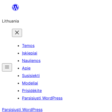
Eiti
prie
Lithuania
turinio
Temos
Įskiepiai
Naujienos
Apie
Susisiekti
Modeliai
Prisidėkite
Parsisiųsti WordPress
Parsisiųsti WordPress