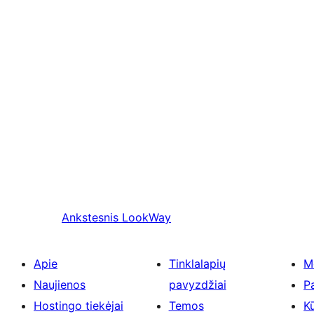
Ankstesnis
LookWay
Apie
Tinklalapių
M
Naujienos
pavyzdžiai
P
Hostingo tiekėjai
Temos
Kū