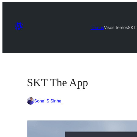
Temos
Visos temos
SKT
SKT The App
Sonal S Sinha