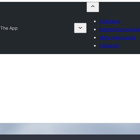
Įkelti temą
 The App
Komercinių temų kūr
Mano mėgstamos
Prisijungti