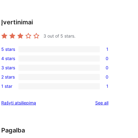
Įvertinimai
3
out of 5 stars.
5 stars
1
1
4 stars
0
5-
0
3 stars
0
star
4-
0
review
2 stars
0
star
3-
0
reviews
1 star
1
star
2-
1
reviews
star
1-
reviews
Rašyti atsiliepimą
See all
reviews
star
review
Pagalba