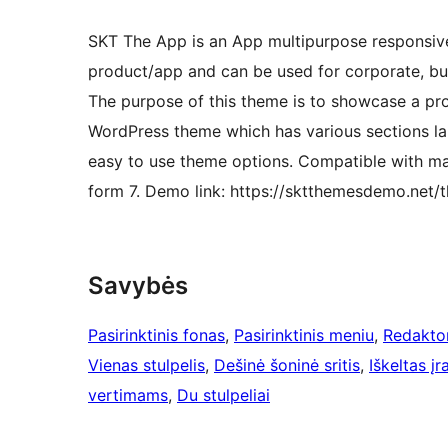
SKT The App is an App multipurpose responsiv
product/app and can be used for corporate, bus
The purpose of this theme is to showcase a pr
WordPress theme which has various sections lai
easy to use theme options. Compatible with 
form 7. Demo link: https://sktthemesdemo.net/
Savybės
Pasirinktinis fonas
, 
Pasirinktinis meniu
, 
Redaktor
Vienas stulpelis
, 
Dešinė šoninė sritis
, 
Iškeltas įr
vertimams
, 
Du stulpeliai