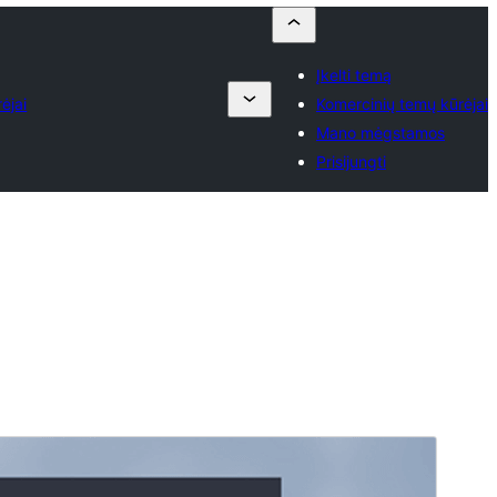
Įkelti temą
ėjai
Komercinių temų kūrėjai
Mano mėgstamos
Prisijungti
Komercinė tema
Ši tema yra nemokama, tačiau ji turi mokamus