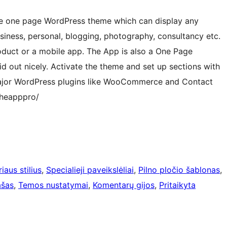
e one page WordPress theme which can display any
iness, personal, blogging, photography, consultancy etc.
oduct or a mobile app. The App is also a One Page
d out nicely. Activate the theme and set up sections with
major WordPress plugins like WooCommerce and Contact
theapppro/
iaus stilius
, 
Specialieji paveikslėliai
, 
Pilno pločio šablonas
, 
ašas
, 
Temos nustatymai
, 
Komentarų gijos
, 
Pritaikyta