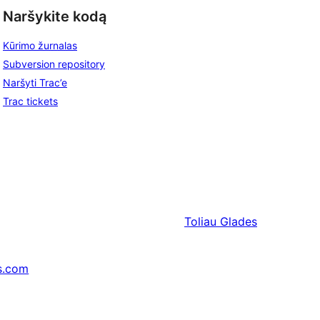
Naršykite kodą
Kūrimo žurnalas
Subversion repository
Naršyti Trac’e
Trac tickets
Toliau
Glades
s.com