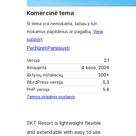
Komercinė tema
Ši tema yra nemokama, tačiau ji turi
mokamus papildinius ar pagalbą.
View
support
Peržiūrėti
Parsisiųsti
Versija
2.1
Atnaujinta
4 kovo, 2026
Aktyvių instaliacijų
300+
WordPress versija
5.3
PHP versija
5.6
Temos pradinis puslapis
SKT Resort is lightweight flexible
and extendable with easy to use