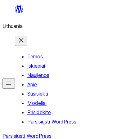
Eiti
prie
Lithuania
turinio
Temos
Įskiepiai
Naujienos
Apie
Susisiekti
Modeliai
Prisidėkite
Parsisiųsti WordPress
Parsisiųsti WordPress