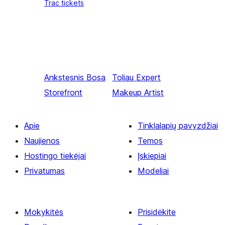
Trac tickets
Ankstesnis
Bosa
Toliau
Expert
Storefront
Makeup Artist
Apie
Tinklalapių pavyzdžiai
Naujienos
Temos
Hostingo tiekėjai
Įskiepiai
Privatumas
Modeliai
Mokykitės
Prisidėkite