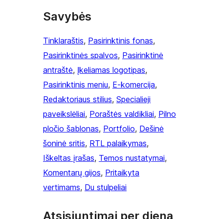
Savybės
Tinklaraštis
, 
Pasirinktinis fonas
, 
Pasirinktinės spalvos
, 
Pasirinktinė
antraštė
, 
Įkeliamas logotipas
, 
Pasirinktinis meniu
, 
E-komercija
, 
Redaktoriaus stilius
, 
Specialieji
paveikslėliai
, 
Poraštės valdikliai
, 
Pilno
pločio šablonas
, 
Portfolio
, 
Dešinė
šoninė sritis
, 
RTL palaikymas
, 
Iškeltas įrašas
, 
Temos nustatymai
, 
Komentarų gijos
, 
Pritaikyta
vertimams
, 
Du stulpeliai
Atsisiuntimai per dieną