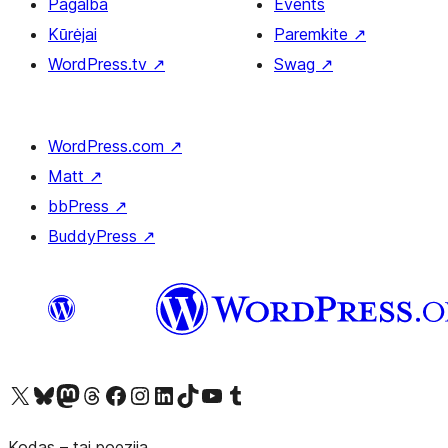
Pagalba
Events
Kūrėjai
Paremkite
↗
WordPress.tv
↗
Swag
↗
WordPress.com
↗
Matt
↗
bbPress
↗
BuddyPress
↗
Visit our X (formerly Twitter) account
Apsilankykite mūsų Bluesky paskyroje
Visit our Mastodon account
Apsilankykite mūsų Threads paskyroje
Visit our Facebook page
Visit our Instagram account
Visit our LinkedIn account
Apsilankykite mūsų TikTok paskyroje
Visit our YouTube channel
Apsilankykite mūsų Tumblr paskyroje
Kodas – tai poezija.