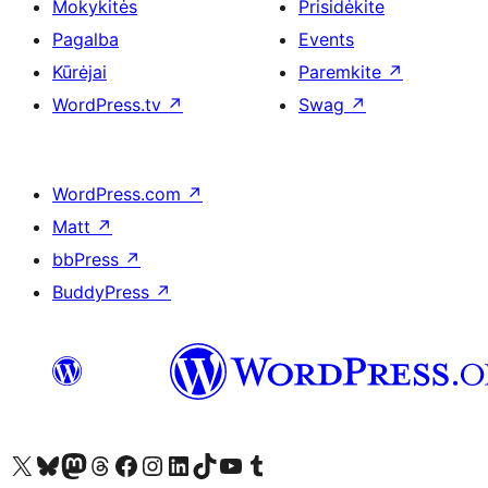
Mokykitės
Prisidėkite
Pagalba
Events
Kūrėjai
Paremkite
↗
WordPress.tv
↗
Swag
↗
WordPress.com
↗
Matt
↗
bbPress
↗
BuddyPress
↗
Visit our X (formerly Twitter) account
Apsilankykite mūsų Bluesky paskyroje
Visit our Mastodon account
Apsilankykite mūsų Threads paskyroje
Visit our Facebook page
Visit our Instagram account
Visit our LinkedIn account
Apsilankykite mūsų TikTok paskyroje
Visit our YouTube channel
Apsilankykite mūsų Tumblr paskyroje