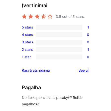
Įvertinimai
3.5
out of 5 stars.
5 stars
1
1
4 stars
0
5-
0
3 stars
0
star
4-
0
review
2 stars
1
star
3-
1
reviews
1 star
0
star
2-
0
reviews
star
1-
reviews
Rašyti atsiliepimą
See all
review
star
reviews
Pagalba
Norite ką nors mums pasakyti? Reikia
pagalbos?