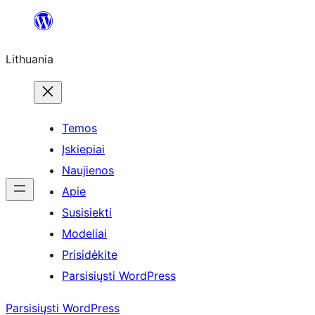
Eiti
prie
Lithuania
turinio
Temos
Įskiepiai
Naujienos
Apie
Susisiekti
Modeliai
Prisidėkite
Parsisiųsti WordPress
Parsisiųsti WordPress