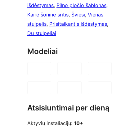
išdėstymas
, 
Pilno pločio šablonas
, 
Kairė šoninė sritis
, 
Šviesi
, 
Vienas
stulpelis
, 
Prisitaikantis išdėstymas
, 
Du stulpeliai
Modeliai
Atsisiuntimai per dieną
Aktyvių instaliacijų:
10+