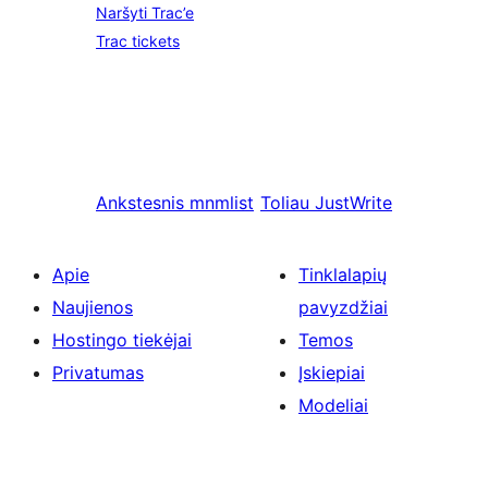
Naršyti Trac’e
Trac tickets
Ankstesnis
mnmlist
Toliau
JustWrite
Apie
Tinklalapių
Naujienos
pavyzdžiai
Hostingo tiekėjai
Temos
Privatumas
Įskiepiai
Modeliai