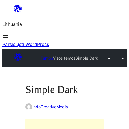
Eiti
prie
Lithuania
turinio
Parsisiųsti WordPress
Temos
Visos temos
Simple Dark
Simple Dark
IndoCreativeMedia