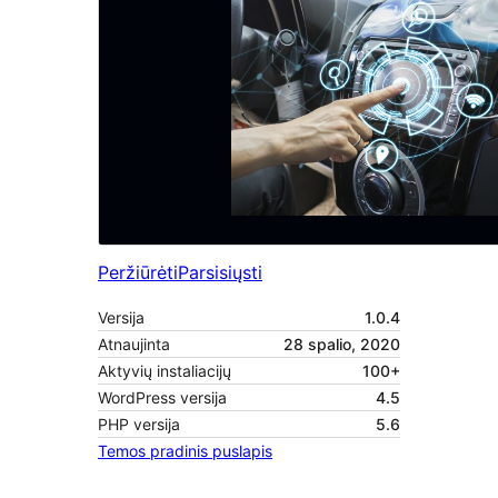
Peržiūrėti
Parsisiųsti
Versija
1.0.4
Atnaujinta
28 spalio, 2020
Aktyvių instaliacijų
100+
WordPress versija
4.5
PHP versija
5.6
Temos pradinis puslapis