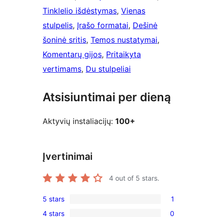
Tinklelio išdėstymas
, 
Vienas
stulpelis
, 
Įrašo formatai
, 
Dešinė
šoninė sritis
, 
Temos nustatymai
, 
Komentarų gijos
, 
Pritaikyta
vertimams
, 
Du stulpeliai
Atsisiuntimai per dieną
Aktyvių instaliacijų:
100+
Įvertinimai
4
out of 5 stars.
5 stars
1
1
4 stars
0
5-