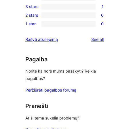
0
3 stars
1
star
4-
1
review
2 stars
0
star
3-
0
reviews
1 star
0
star
2-
0
review
star
1-
reviews
Rašyti atsiliepimą
See all
reviews
star
reviews
Pagalba
Norite ką nors mums pasakyti? Reikia
pagalbos?
Peržiūrėti pagalbos forumą
Pranešti
Ar ši tema sukelia problemų?