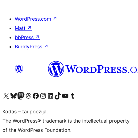
WordPress.com
↗
Matt
↗
bbPress
↗
BuddyPress
↗
Visit our X (formerly Twitter) account
Apsilankykite mūsų Bluesky paskyroje
Visit our Mastodon account
Apsilankykite mūsų Threads paskyroje
Visit our Facebook page
Visit our Instagram account
Visit our LinkedIn account
Apsilankykite mūsų TikTok paskyroje
Visit our YouTube channel
Apsilankykite mūsų Tumblr paskyroje
Kodas – tai poezija.
The WordPress® trademark is the intellectual property
of the WordPress Foundation.