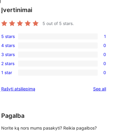
g
Įvertinimai
5
out of 5 stars.
5 stars
1
1
4 stars
0
5-
0
3 stars
0
star
4-
0
review
2 stars
0
star
3-
0
reviews
1 star
0
star
2-
0
reviews
star
1-
reviews
Rašyti atsiliepimą
See all
a
reviews
star
reviews
Pagalba
Norite ką nors mums pasakyti? Reikia pagalbos?