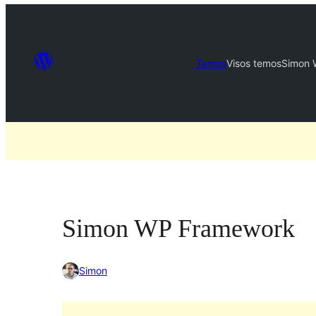
Temos
Visos temos
Simon 
Simon WP Framework
Simon