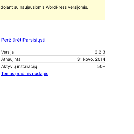
 naudojant su naujausiomis WordPress versijomis.
Peržiūrėti
Parsisiųsti
Versija
2.2.3
Atnaujinta
31 kovo, 2014
Aktyvių instaliacijų
50+
Temos pradinis puslapis