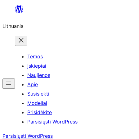
Eiti
prie
Lithuania
turinio
Temos
Įskiepiai
Naujienos
Apie
Susisiekti
Modeliai
Prisidėkite
Parsisiųsti WordPress
Parsisiųsti WordPress