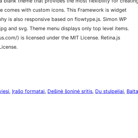
a blank theme that provides the most flexibility for creatin
 comes with custom icons. This Framework is widget
aphy is also responsive based on flowtype.js. Simon WP
pg and svg. Theme menu displays only top level items.
.com/) is licensed under the MIT License. Retina.js
License.
viesi
, 
Įrašo formatai
, 
Dešinė šoninė sritis
, 
Du stulpeliai
, 
Balt