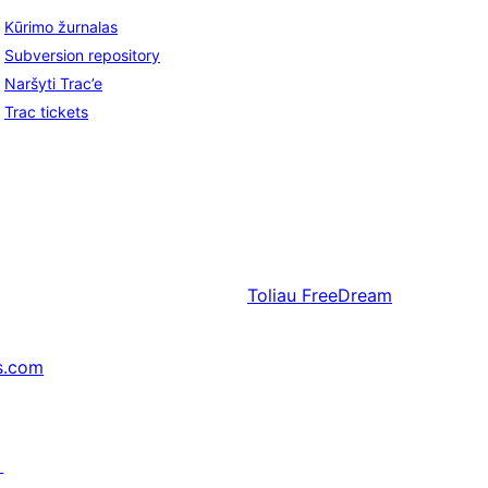
Kūrimo žurnalas
Subversion repository
Naršyti Trac’e
Trac tickets
Toliau
FreeDream
s.com
↗