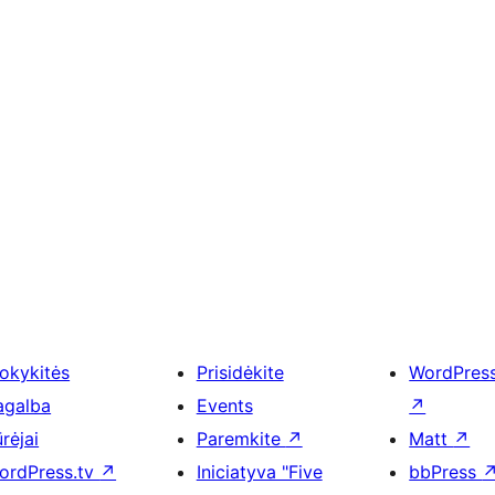
okykitės
Prisidėkite
WordPres
agalba
Events
↗
rėjai
Paremkite
↗
Matt
↗
ordPress.tv
↗
Iniciatyva "Five
bbPress