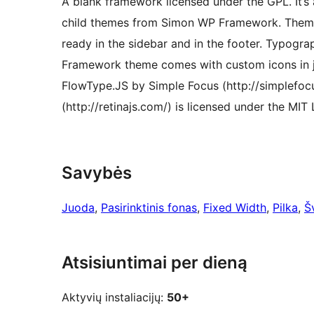
A blank framework licensed under the GPL. It’s 
child themes from Simon WP Framework. Theme
ready in the sidebar and in the footer. Typogr
Framework theme comes with custom icons in j
FlowType.JS by Simple Focus (http://simplefocus
(http://retinajs.com/) is licensed under the MIT 
Savybės
Juoda
, 
Pasirinktinis fonas
, 
Fixed Width
, 
Pilka
, 
Š
Atsisiuntimai per dieną
Aktyvių instaliacijų:
50+