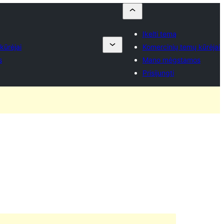
Įkelti temą
kūrėjai
Komercinių temų kūrėjai
s
Mano mėgstamos
Prisijungti