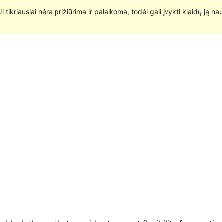
 Ji tikriausiai nėra prižiūrima ir palaikoma, todėl gali įvykti klaidų ją