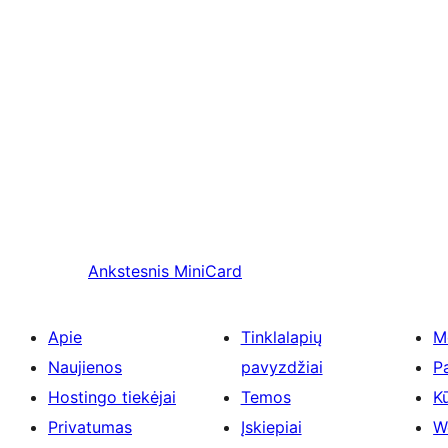
Ankstesnis
MiniCard
Apie
Tinklalapių
M
Naujienos
pavyzdžiai
P
Hostingo tiekėjai
Temos
Kū
Privatumas
Įskiepiai
W