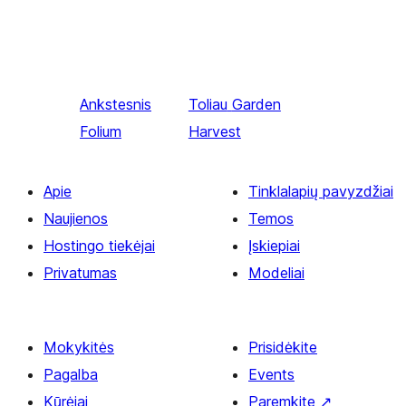
Ankstesnis
Toliau
Garden
Folium
Harvest
Apie
Tinklalapių pavyzdžiai
Naujienos
Temos
Hostingo tiekėjai
Įskiepiai
Privatumas
Modeliai
Mokykitės
Prisidėkite
Pagalba
Events
Kūrėjai
Paremkite
↗