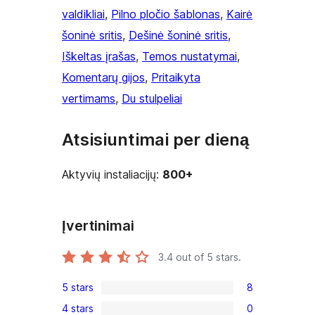
valdikliai
, 
Pilno pločio šablonas
, 
Kairė
šoninė sritis
, 
Dešinė šoninė sritis
, 
Iškeltas įrašas
, 
Temos nustatymai
, 
Komentarų gijos
, 
Pritaikyta
vertimams
, 
Du stulpeliai
Atsisiuntimai per dieną
Aktyvių instaliacijų:
800+
Įvertinimai
3.4
out of 5 stars.
5 stars
8
8
4 stars
0
5-