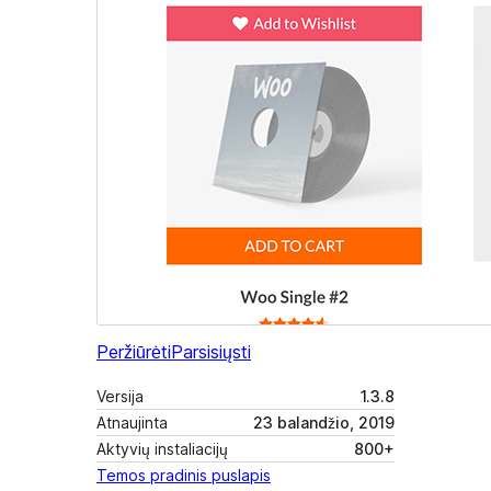
Peržiūrėti
Parsisiųsti
Versija
1.3.8
Atnaujinta
23 balandžio, 2019
Aktyvių instaliacijų
800+
Temos pradinis puslapis