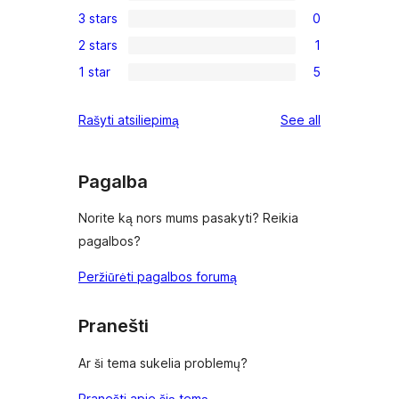
0
3 stars
0
star
4-
0
reviews
2 stars
1
star
3-
1
reviews
1 star
5
star
2-
5
reviews
star
1-
reviews
Rašyti atsiliepimą
See all
review
star
reviews
Pagalba
Norite ką nors mums pasakyti? Reikia
pagalbos?
Peržiūrėti pagalbos forumą
Pranešti
Ar ši tema sukelia problemų?
Pranešti apie šią temą