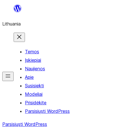
Eiti
prie
Lithuania
turinio
Temos
Įskiepiai
Naujienos
Apie
Susisiekti
Modeliai
Prisidėkite
Parsisiųsti WordPress
Parsisiųsti WordPress