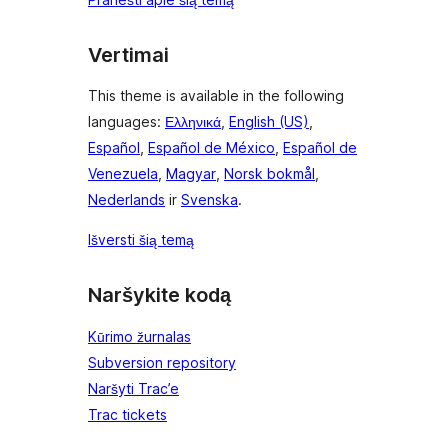
Vertimai
This theme is available in the following
languages:
Ελληνικά
,
English (US)
,
Español
,
Español de México
,
Español de
Venezuela
,
Magyar
,
Norsk bokmål
,
Nederlands
ir
Svenska
.
Išversti šią temą
Naršykite kodą
Kūrimo žurnalas
Subversion repository
Naršyti Trac’e
Trac tickets