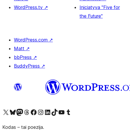
WordPress.tv
↗
Iniciatyva "Five for
the Future"
WordPress.com
↗
Matt
↗
bbPress
↗
BuddyPress
↗
Visit our X (formerly Twitter) account
Apsilankykite mūsų Bluesky paskyroje
Visit our Mastodon account
Apsilankykite mūsų Threads paskyroje
Visit our Facebook page
Visit our Instagram account
Visit our LinkedIn account
Apsilankykite mūsų TikTok paskyroje
Visit our YouTube channel
Apsilankykite mūsų Tumblr paskyroje
Kodas – tai poezija.