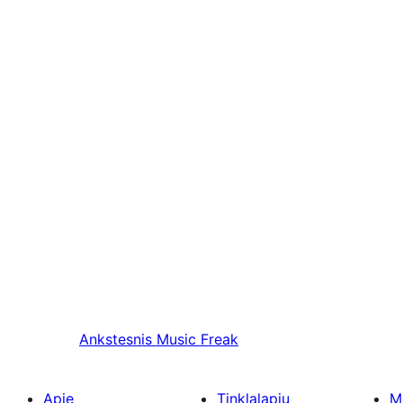
Ankstesnis
Music Freak
Apie
Tinklalapių
M