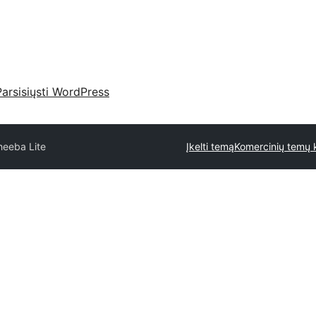
Parsisiųsti WordPress
heeba Lite
Įkelti temą
Komercinių temų k