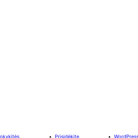
okykitės
Prisidėkite
WordPres