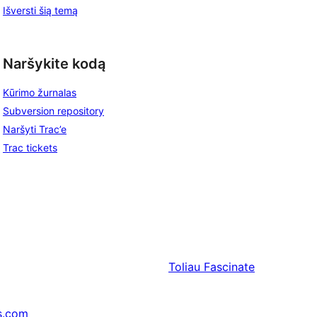
Išversti šią temą
Naršykite kodą
Kūrimo žurnalas
Subversion repository
Naršyti Trac’e
Trac tickets
Toliau
Fascinate
s.com