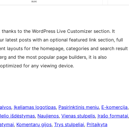
, thanks to the WordPress Live Customizer section. It
ur latest posts with an optional featured link section, full
ent layouts for the homepage, categories and search result
rg and the most popular page builders, it is also
ptimized for any viewing device.
palvos
, 
Įkeliamas logotipas
, 
Pasirinktinis meniu
, 
E-komercija
lelio išdėstymas
, 
Naujienos
, 
Vienas stulpelis
, 
Įrašo formatai
atymai
, 
Komentarų gijos
, 
Trys stulpeliai
, 
Pritaikyta