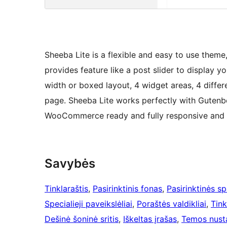
Sheeba Lite is a flexible and easy to use theme
provides feature like a post slider to display yo
width or boxed layout, 4 widget areas, 4 differ
page. Sheeba Lite works perfectly with Gutenbe
WooCommerce ready and fully responsive and o
Savybės
Tinklaraštis
, 
Pasirinktinis fonas
, 
Pasirinktinės s
Specialieji paveikslėliai
, 
Poraštės valdikliai
, 
Tink
Dešinė šoninė sritis
, 
Iškeltas įrašas
, 
Temos nust