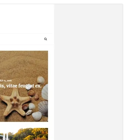
Komercinė tema
Ši tema yra nemokama, tačiau ji turi mokamus
papildinius ar pagalbą.
Peržiūrėti
Parsisiųsti
Versija
1.4.6
Atnaujinta
27 liepos, 2026
Aktyvių instaliacijų
50+
PHP versija
5.3
Temos pradinis puslapis