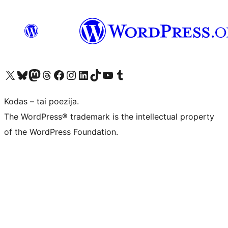
Visit our X (formerly Twitter) account
Apsilankykite mūsų Bluesky paskyroje
Visit our Mastodon account
Apsilankykite mūsų Threads paskyroje
Visit our Facebook page
Visit our Instagram account
Visit our LinkedIn account
Apsilankykite mūsų TikTok paskyroje
Visit our YouTube channel
Apsilankykite mūsų Tumblr paskyroje
Kodas – tai poezija.
The WordPress® trademark is the intellectual property
of the WordPress Foundation.