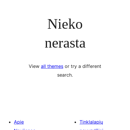
Nieko
nerasta
View
all themes
or try a different
search.
Apie
Tinklalapių