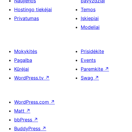
Naujienos
pavyzdžiai
Hostingo tiekėjai
Temos
Privatumas
Įskiepiai
Modeliai
Mokykitės
Prisidėkite
Pagalba
Events
Kūrėjai
Paremkite
↗
WordPress.tv
↗
Swag
↗
WordPress.com
↗
Matt
↗
bbPress
↗
BuddyPress
↗