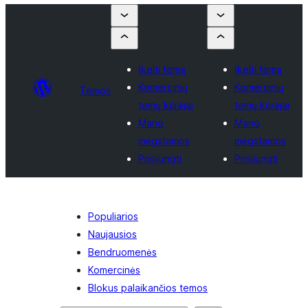
Įkelti temą
Įkelti temą
Komercinių
Komercinių
Temos
temų kūrėjai
temų kūrėjai
Mano
Mano
mėgstamos
mėgstamos
Prisijungti
Prisijungti
Populiarios
Naujausios
Bendruomenės
Komercinės
Blokus palaikančios temos