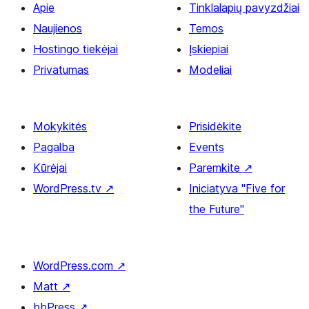
Apie
Tinklalapių pavyzdžiai
Naujienos
Temos
Hostingo tiekėjai
Įskiepiai
Privatumas
Modeliai
Mokykitės
Prisidėkite
Pagalba
Events
Kūrėjai
Paremkite
↗
WordPress.tv
↗
Iniciatyva "Five for
the Future"
WordPress.com
↗
Matt
↗
bbPress
↗