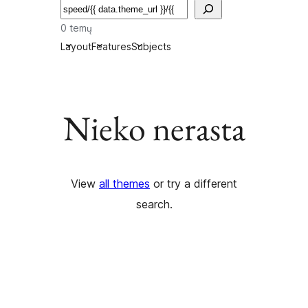
Paieška
0 temų
Layout
Features
Subjects
Nieko nerasta
View
all themes
or try a different
search.