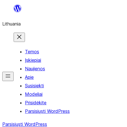
Eiti
prie
Lithuania
turinio
Temos
Įskiepiai
Naujienos
Apie
Susisiekti
Modeliai
Prisidėkite
Parsisiųsti WordPress
Parsisiųsti WordPress