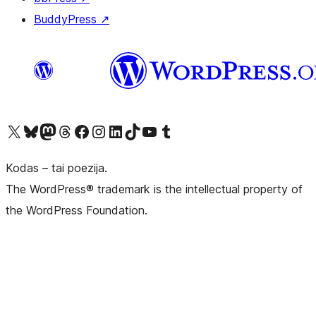
BuddyPress
↗
Visit our X (formerly Twitter) account
Apsilankykite mūsų Bluesky paskyroje
Visit our Mastodon account
Apsilankykite mūsų Threads paskyroje
Visit our Facebook page
Visit our Instagram account
Visit our LinkedIn account
Apsilankykite mūsų TikTok paskyroje
Visit our YouTube channel
Apsilankykite mūsų Tumblr paskyroje
Kodas – tai poezija.
The WordPress® trademark is the intellectual property of
the WordPress Foundation.