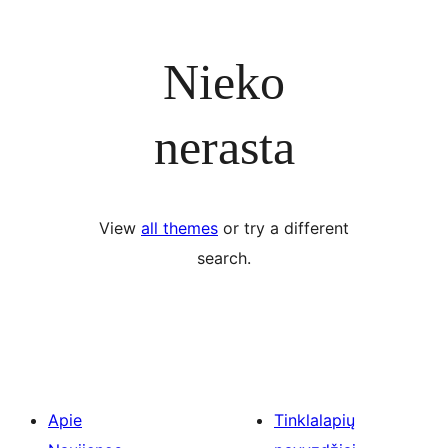
Nieko
nerasta
View
all themes
or try a different
search.
Apie
Tinklalapių