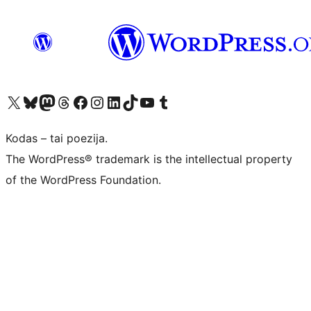
Visit our X (formerly Twitter) account
Apsilankykite mūsų Bluesky paskyroje
Visit our Mastodon account
Apsilankykite mūsų Threads paskyroje
Visit our Facebook page
Visit our Instagram account
Visit our LinkedIn account
Apsilankykite mūsų TikTok paskyroje
Visit our YouTube channel
Apsilankykite mūsų Tumblr paskyroje
Kodas – tai poezija.
The WordPress® trademark is the intellectual property
of the WordPress Foundation.