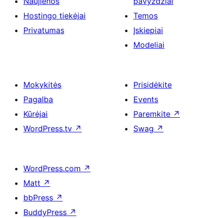
Naujienos
pavyzdžiai
Hostingo tiekėjai
Temos
Privatumas
Įskiepiai
Modeliai
Mokykitės
Prisidėkite
Pagalba
Events
Kūrėjai
Paremkite
↗
WordPress.tv
↗
Swag
↗
WordPress.com
↗
Matt
↗
bbPress
↗
BuddyPress
↗