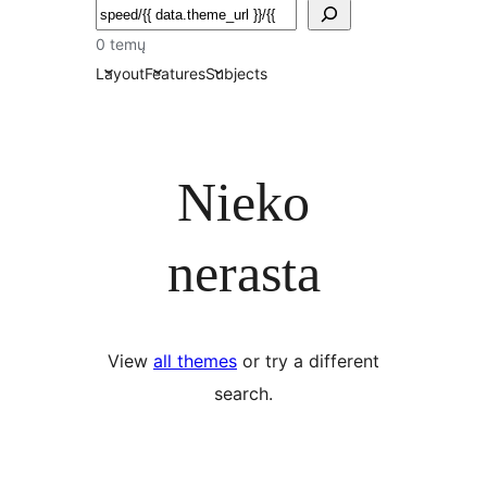
Paieška
0 temų
Layout
Features
Subjects
Nieko
nerasta
View
all themes
or try a different
search.