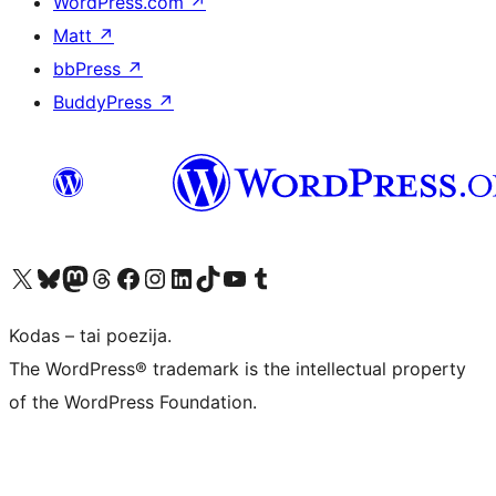
WordPress.com
↗
Matt
↗
bbPress
↗
BuddyPress
↗
Visit our X (formerly Twitter) account
Apsilankykite mūsų Bluesky paskyroje
Visit our Mastodon account
Apsilankykite mūsų Threads paskyroje
Visit our Facebook page
Visit our Instagram account
Visit our LinkedIn account
Apsilankykite mūsų TikTok paskyroje
Visit our YouTube channel
Apsilankykite mūsų Tumblr paskyroje
Kodas – tai poezija.
The WordPress® trademark is the intellectual property
of the WordPress Foundation.