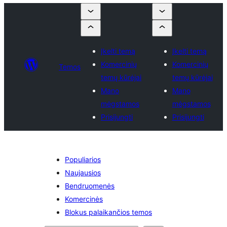
Įkelti temą
Įkelti temą
Komercinių
Komercinių
Temos
temų kūrėjai
temų kūrėjai
Mano
Mano
mėgstamos
mėgstamos
Prisijungti
Prisijungti
Populiarios
Naujausios
Bendruomenės
Komercinės
Blokus palaikančios temos