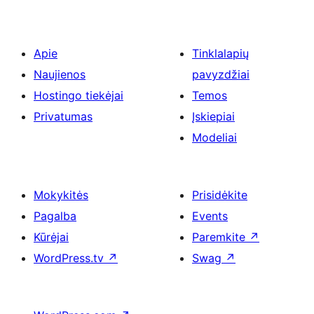
Apie
Tinklalapių
Naujienos
pavyzdžiai
Hostingo tiekėjai
Temos
Privatumas
Įskiepiai
Modeliai
Mokykitės
Prisidėkite
Pagalba
Events
Kūrėjai
Paremkite
↗
WordPress.tv
↗
Swag
↗