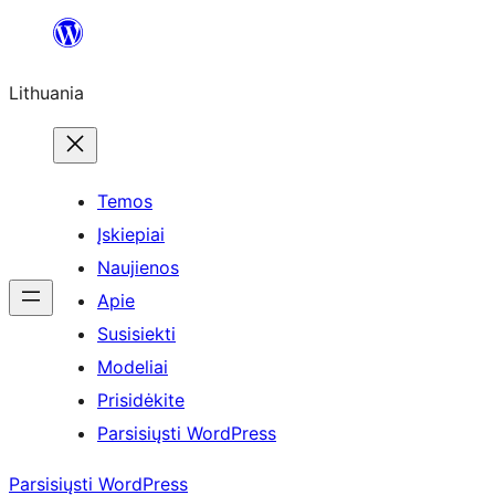
Eiti
prie
Lithuania
turinio
Temos
Įskiepiai
Naujienos
Apie
Susisiekti
Modeliai
Prisidėkite
Parsisiųsti WordPress
Parsisiųsti WordPress