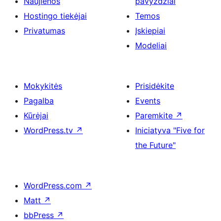
Naujienos
pavyzdžiai
Hostingo tiekėjai
Temos
Privatumas
Įskiepiai
Modeliai
Mokykitės
Prisidėkite
Pagalba
Events
Kūrėjai
Paremkite
↗
WordPress.tv
↗
Iniciatyva "Five for
the Future"
WordPress.com
↗
Matt
↗
bbPress
↗