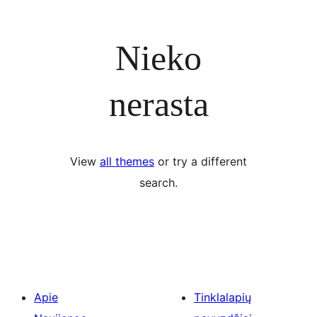
Nieko
nerasta
View
all themes
or try a different
search.
Apie
Tinklalapių