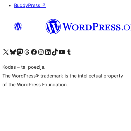
BuddyPress
↗
Visit our X (formerly Twitter) account
Apsilankykite mūsų Bluesky paskyroje
Visit our Mastodon account
Apsilankykite mūsų Threads paskyroje
Visit our Facebook page
Visit our Instagram account
Visit our LinkedIn account
Apsilankykite mūsų TikTok paskyroje
Visit our YouTube channel
Apsilankykite mūsų Tumblr paskyroje
Kodas – tai poezija.
The WordPress® trademark is the intellectual property
of the WordPress Foundation.